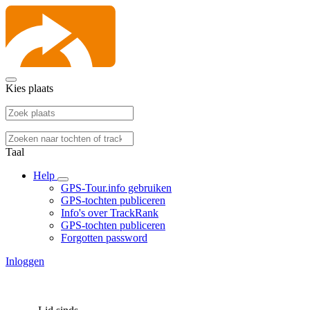
Kies plaats
Taal
Help
GPS-Tour.info gebruiken
GPS-tochten publiceren
Info's over TrackRank
GPS-tochten publiceren
Forgotten password
Inloggen