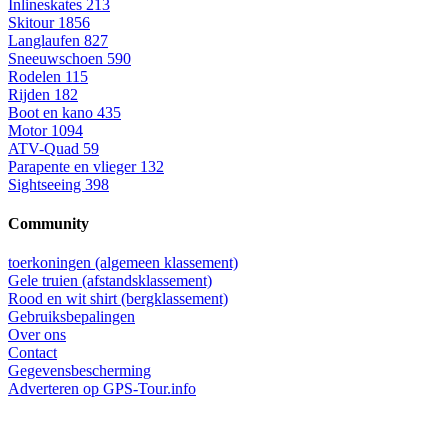
Inlineskates
213
Skitour
1856
Langlaufen
827
Sneeuwschoen
590
Rodelen
115
Rijden
182
Boot en kano
435
Motor
1094
ATV-Quad
59
Parapente en vlieger
132
Sightseeing
398
Community
toerkoningen (algemeen klassement)
Gele truien (afstandsklassement)
Rood en wit shirt (bergklassement)
Gebruiksbepalingen
Over ons
Contact
Gegevensbescherming
Adverteren op GPS-Tour.info