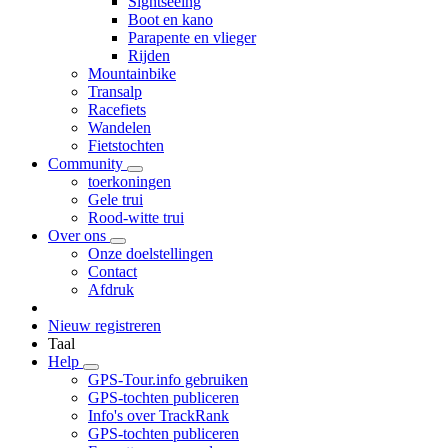
Sightseeing
Boot en kano
Parapente en vlieger
Rijden
Mountainbike
Transalp
Racefiets
Wandelen
Fietstochten
Community
toerkoningen
Gele trui
Rood-witte trui
Over ons
Onze doelstellingen
Contact
Afdruk
Nieuw registreren
Taal
Help
GPS-Tour.info gebruiken
GPS-tochten publiceren
Info's over TrackRank
GPS-tochten publiceren