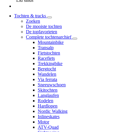
Lid sinds
Tochten & tracks
Zoeken
De mooiste tochten
De topfavorieten
Complete tochtenarchief
Mountainbike
Transalp
Fietstochten
Racefiets
Trekkingbike
Bergtocht
Wandelen
Via ferrata
Sneeuwschoen
Skitochten
Langlaufen
Rodelen
Hardlopen
Nordic Walking
Inlineskates
Motor
ATV-Quad