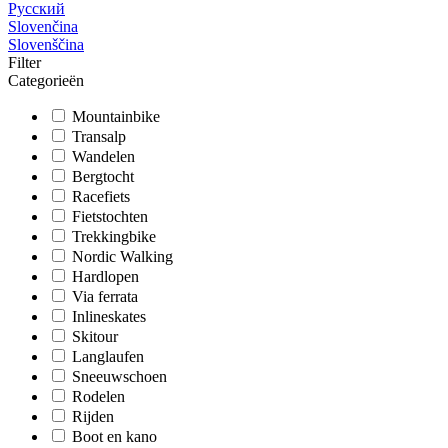
Русский
Slovenčina
Slovenščina
Filter
Categorieën
Mountainbike
Transalp
Wandelen
Bergtocht
Racefiets
Fietstochten
Trekkingbike
Nordic Walking
Hardlopen
Via ferrata
Inlineskates
Skitour
Langlaufen
Sneeuwschoen
Rodelen
Rijden
Boot en kano