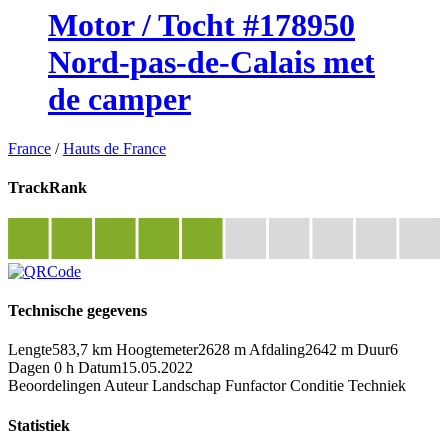
Motor / Tocht #178950
Nord-pas-de-Calais met
de camper
France
/
Hauts de France
TrackRank
Technische gegevens
Lengte
583,7 km
Hoogtemeter
2628 m
Afdaling
2642 m
Duur
6
Dagen 0 h
Datum
15.05.2022
Beoordelingen
Auteur
Landschap
Funfactor
Conditie
Techniek
Statistiek