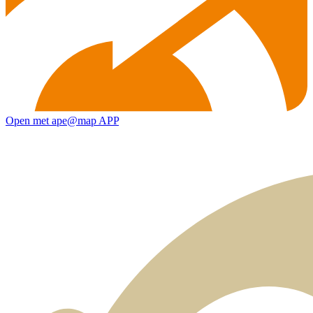
Open met ape@map APP