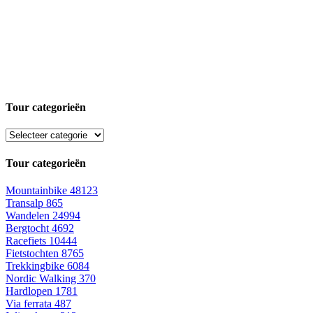
Tour categorieën
Tour categorieën
Mountainbike
48123
Transalp
865
Wandelen
24994
Bergtocht
4692
Racefiets
10444
Fietstochten
8765
Trekkingbike
6084
Nordic Walking
370
Hardlopen
1781
Via ferrata
487