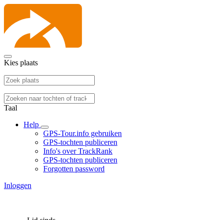
Kies plaats
Taal
Help
GPS-Tour.info gebruiken
GPS-tochten publiceren
Info's over TrackRank
GPS-tochten publiceren
Forgotten password
Inloggen