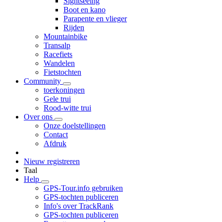
Sightseeing
Boot en kano
Parapente en vlieger
Rijden
Mountainbike
Transalp
Racefiets
Wandelen
Fietstochten
Community
toerkoningen
Gele trui
Rood-witte trui
Over ons
Onze doelstellingen
Contact
Afdruk
Nieuw registreren
Taal
Help
GPS-Tour.info gebruiken
GPS-tochten publiceren
Info's over TrackRank
GPS-tochten publiceren