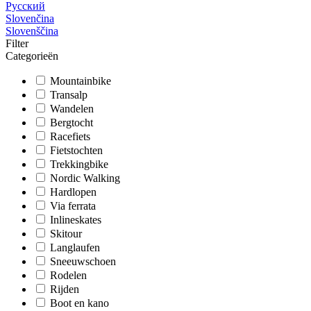
Русский
Slovenčina
Slovenščina
Filter
Categorieën
Mountainbike
Transalp
Wandelen
Bergtocht
Racefiets
Fietstochten
Trekkingbike
Nordic Walking
Hardlopen
Via ferrata
Inlineskates
Skitour
Langlaufen
Sneeuwschoen
Rodelen
Rijden
Boot en kano