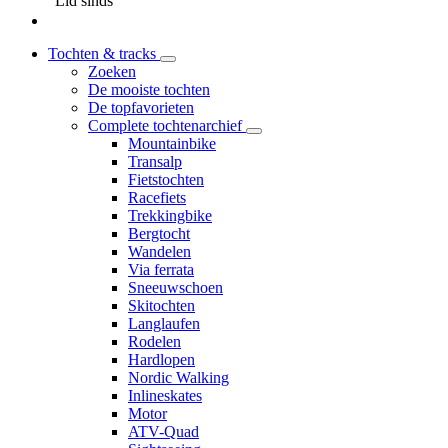
Lid sinds
Tochten & tracks
Zoeken
De mooiste tochten
De topfavorieten
Complete tochtenarchief
Mountainbike
Transalp
Fietstochten
Racefiets
Trekkingbike
Bergtocht
Wandelen
Via ferrata
Sneeuwschoen
Skitochten
Langlaufen
Rodelen
Hardlopen
Nordic Walking
Inlineskates
Motor
ATV-Quad