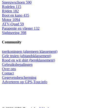
Sneeuwschoen
590
Rodelen
115
Rijden
182
Boot en kano
435
Motor
1094
ATV-Quad
59
Parapente en vlieger
132
Sightseeing
398
Community
toerkoningen (algemeen klassement)
Gele truien (afstandsklassement)
Rood en wit shirt (bergklassement)
Gebruiksbepalingen
Over ons
Contact
Gegevensbescherming
Adverteren op GPS-Tour.info