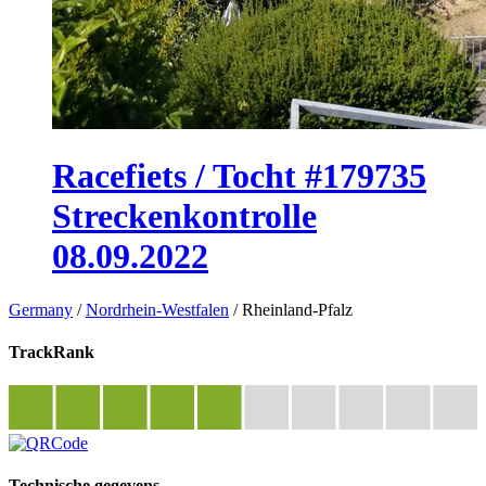
Racefiets / Tocht #179735
Streckenkontrolle
08.09.2022
Germany
/
Nordrhein-Westfalen
/
Rheinland-Pfalz
TrackRank
Technische gegevens