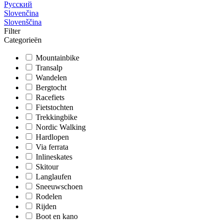
Русский
Slovenčina
Slovenščina
Filter
Categorieën
Mountainbike
Transalp
Wandelen
Bergtocht
Racefiets
Fietstochten
Trekkingbike
Nordic Walking
Hardlopen
Via ferrata
Inlineskates
Skitour
Langlaufen
Sneeuwschoen
Rodelen
Rijden
Boot en kano