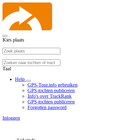
Kies plaats
Taal
Help
GPS-Tour.info gebruiken
GPS-tochten publiceren
Info's over TrackRank
GPS-tochten publiceren
Forgotten password
Inloggen