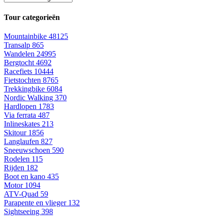
Tour categorieën
Mountainbike
48125
Transalp
865
Wandelen
24995
Bergtocht
4692
Racefiets
10444
Fietstochten
8765
Trekkingbike
6084
Nordic Walking
370
Hardlopen
1783
Via ferrata
487
Inlineskates
213
Skitour
1856
Langlaufen
827
Sneeuwschoen
590
Rodelen
115
Rijden
182
Boot en kano
435
Motor
1094
ATV-Quad
59
Parapente en vlieger
132
Sightseeing
398