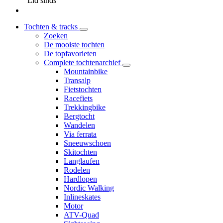
Lid sinds
Tochten & tracks
Zoeken
De mooiste tochten
De topfavorieten
Complete tochtenarchief
Mountainbike
Transalp
Fietstochten
Racefiets
Trekkingbike
Bergtocht
Wandelen
Via ferrata
Sneeuwschoen
Skitochten
Langlaufen
Rodelen
Hardlopen
Nordic Walking
Inlineskates
Motor
ATV-Quad