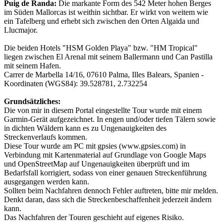
Puig de Randa:
Die markante Form des 542 Meter hohen Berges
im Süden Mallorcas ist weithin sichtbar. Er wirkt von weitem wie
ein Tafelberg und erhebt sich zwischen den Orten Algaida und
Llucmajor.
Die beiden Hotels "HSM Golden Playa" bzw. "HM Tropical"
liegen zwischen El Arenal mit seinem Ballermann und Can Pastilla
mit seinem Hafen.
Carrer de Marbella 14/16, 07610 Palma, Illes Balears, Spanien -
Koordinaten (WGS84): 39.528781, 2.732254
Grundsätzliches:
Die von mir in diesem Portal eingestellte Tour wurde mit einem
Garmin-Gerät aufgezeichnet. In engen und/oder tiefen Tälern sowie
in dichten Wäldern kann es zu Ungenauigkeiten des
Streckenverlaufs kommen.
Diese Tour wurde am PC mit gpsies (www.gpsies.com) in
Verbindung mit Kartenmaterial auf Grundlage von Google Maps
und OpenStreetMap auf Ungenauigkeiten überprüft und im
Bedarfsfall korrigiert, sodass von einer genauen Streckenführung
ausgegangen werden kann.
Sollten beim Nachfahren dennoch Fehler auftreten, bitte mir melden.
Denkt daran, dass sich die Streckenbeschaffenheit jederzeit ändern
kann.
Das Nachfahren der Touren geschieht auf eigenes Risiko.