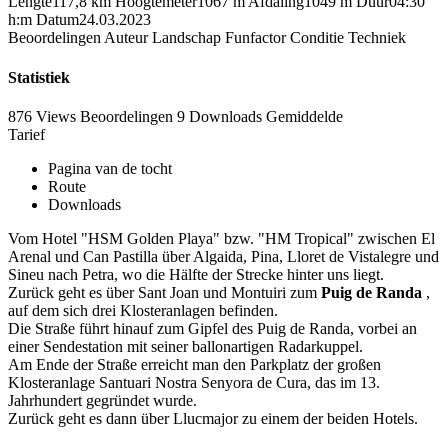
Lengte
117,8 km
Hoogtemeter
1067 m
Afdaling
1049 m
Duur
04:30
h:m
Datum
24.03.2023
Beoordelingen
Auteur
Landschap
Funfactor
Conditie
Techniek
Statistiek
876 Views
Beoordelingen
9 Downloads
Gemiddelde
Tarief
Pagina van de tocht
Route
Downloads
Vom Hotel "HSM Golden Playa" bzw. "HM Tropical" zwischen El
Arenal und Can Pastilla über Algaida, Pina, Lloret de Vistalegre und
Sineu nach Petra, wo die Hälfte der Strecke hinter uns liegt.
Zurück geht es über Sant Joan und Montuiri zum
Puig de
Randa
,
auf dem sich drei Klosteranlagen befinden.
Die Straße führt hinauf zum Gipfel des Puig de Randa, vorbei an
einer Sendestation mit seiner ballonartigen Radarkuppel.
Am Ende der Straße erreicht man den Parkplatz der großen
Klosteranlage Santuari Nostra Senyora de Cura, das im 13.
Jahrhundert gegründet wurde.
Zurück geht es dann über Llucmajor zu einem der beiden Hotels.