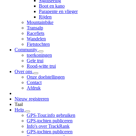
Sightseeing
Boot en kano
Parapente en vlieger
Rijden
Mountainbike
Transalp
Racefiets
Wandelen
Fietstochten
Community
toerkoningen
Gele trui
Rood-witte trui
Over ons
Onze doelstellingen
Contact
Afdruk
Nieuw registreren
Taal
Help
GPS-Tour.info gebruiken
GPS-tochten publiceren
Info's over TrackRank
GPS-tochten publiceren