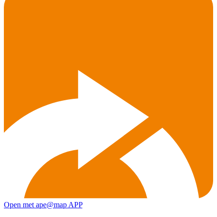
Open met ape@map APP