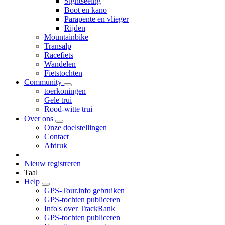
Sightseeing
Boot en kano
Parapente en vlieger
Rijden
Mountainbike
Transalp
Racefiets
Wandelen
Fietstochten
Community
toerkoningen
Gele trui
Rood-witte trui
Over ons
Onze doelstellingen
Contact
Afdruk
Nieuw registreren
Taal
Help
GPS-Tour.info gebruiken
GPS-tochten publiceren
Info's over TrackRank
GPS-tochten publiceren