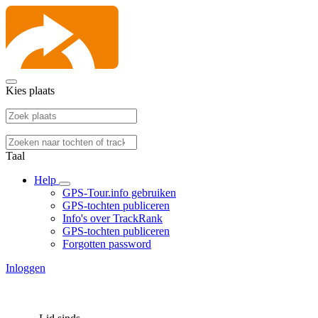
Kies plaats
Taal
Help
GPS-Tour.info gebruiken
GPS-tochten publiceren
Info's over TrackRank
GPS-tochten publiceren
Forgotten password
Inloggen