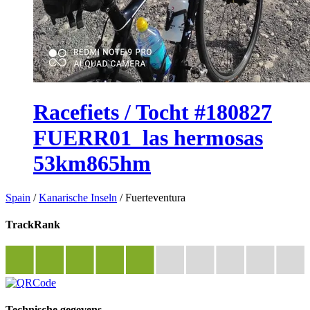
Racefiets / Tocht #180827
FUERR01_las hermosas
53km865hm
Spain
/
Kanarische Inseln
/
Fuerteventura
TrackRank
Technische gegevens