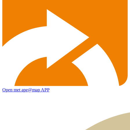
Open met ape@map APP