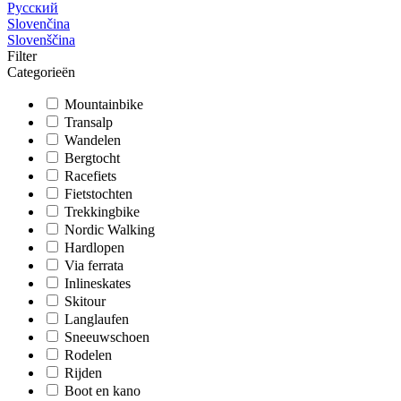
Русский
Slovenčina
Slovenščina
Filter
Categorieën
Mountainbike
Transalp
Wandelen
Bergtocht
Racefiets
Fietstochten
Trekkingbike
Nordic Walking
Hardlopen
Via ferrata
Inlineskates
Skitour
Langlaufen
Sneeuwschoen
Rodelen
Rijden
Boot en kano