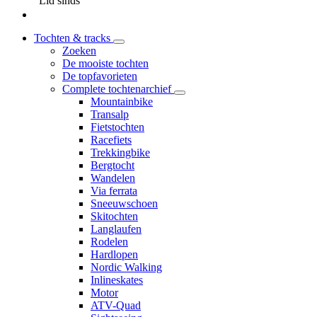
Lid sinds
Tochten & tracks
Zoeken
De mooiste tochten
De topfavorieten
Complete tochtenarchief
Mountainbike
Transalp
Fietstochten
Racefiets
Trekkingbike
Bergtocht
Wandelen
Via ferrata
Sneeuwschoen
Skitochten
Langlaufen
Rodelen
Hardlopen
Nordic Walking
Inlineskates
Motor
ATV-Quad