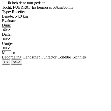
Ik heb deze tour gedaan
Tocht:
FUERR01_las hermosas 53km865hm
Type:
Racefiets
Lengte:
54,0 km
Evaluated on:
Duur:
Dagen
Uurtjes
Minuten
Beoordeling:
Landschap
Funfactor
Conditie
Techniek
Ok
save