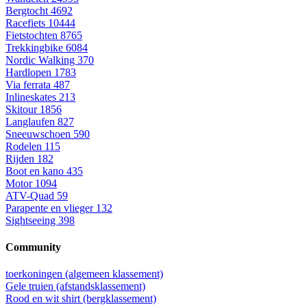
Bergtocht
4692
Racefiets
10444
Fietstochten
8765
Trekkingbike
6084
Nordic Walking
370
Hardlopen
1783
Via ferrata
487
Inlineskates
213
Skitour
1856
Langlaufen
827
Sneeuwschoen
590
Rodelen
115
Rijden
182
Boot en kano
435
Motor
1094
ATV-Quad
59
Parapente en vlieger
132
Sightseeing
398
Community
toerkoningen (algemeen klassement)
Gele truien (afstandsklassement)
Rood en wit shirt (bergklassement)