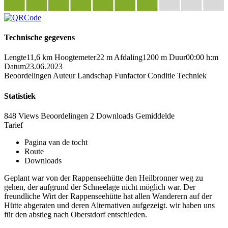
Technische gegevens
Lengte
11,6 km
Hoogtemeter
22 m
Afdaling
1200 m
Duur
00:00 h:m
Datum
23.06.2023
Beoordelingen
Auteur
Landschap
Funfactor
Conditie
Techniek
Statistiek
848 Views
Beoordelingen
2 Downloads
Gemiddelde
Tarief
Pagina van de tocht
Route
Downloads
Geplant war von der Rappenseehütte den Heilbronner weg zu
gehen, der aufgrund der Schneelage nicht möglich war. Der
freundliche Wirt der Rappenseehütte hat allen Wanderern auf der
Hütte abgeraten und deren Alternativen aufgezeigt. wir haben uns
für den abstieg nach Oberstdorf entschieden.