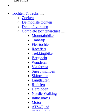
Lid sinds
Tochten & tracks
Zoeken
De mooiste tochten
De topfavorieten
Complete tochtenarchief
Mountainbike
Transalp
Fietstochten
Racefiets
Trekkingbike
Bergtocht
Wandelen
Via ferrata
Sneeuwschoen
Skitochten
Langlaufen
Rodelen
Hardlopen
Nordic Walking
Inlineskates
Motor
ATV-Quad