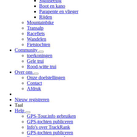
Sightseeing
Boot en kano
Parapente en vlieger
Rijden
Mountainbike
Transalp
Racefiets
Wandelen
Fietstochten
Community
toerkoningen
Gele trui
Rood-witte trui
Over ons
Onze doelstellingen
Contact
Afdruk
Nieuw registreren
Taal
Help
GPS-Tour.info gebruiken
GPS-tochten publiceren
Info's over TrackRank
GPS-tochten publiceren