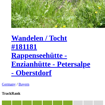
Wandelen / Tocht
#181181
Rappenseehütte -
Enzianhütte - Petersalpe
- Oberstdorf
Germany
/
Bayern
TrackRank