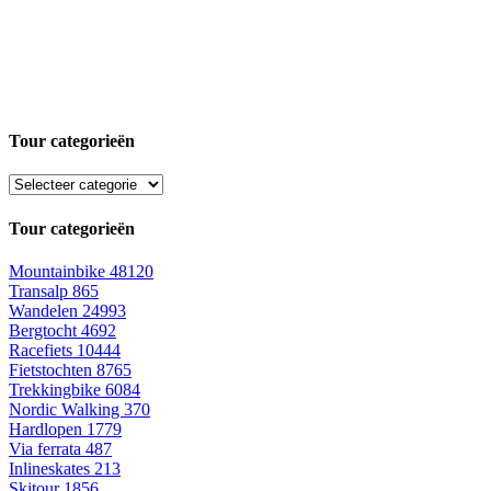
Tour categorieën
Tour categorieën
Mountainbike
48120
Transalp
865
Wandelen
24993
Bergtocht
4692
Racefiets
10444
Fietstochten
8765
Trekkingbike
6084
Nordic Walking
370
Hardlopen
1779
Via ferrata
487
Inlineskates
213
Skitour
1856