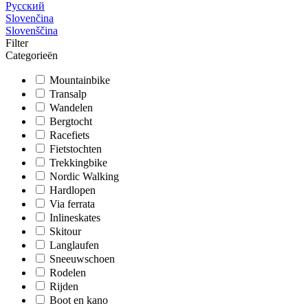
Русский
Slovenčina
Slovenščina
Filter
Categorieën
Mountainbike
Transalp
Wandelen
Bergtocht
Racefiets
Fietstochten
Trekkingbike
Nordic Walking
Hardlopen
Via ferrata
Inlineskates
Skitour
Langlaufen
Sneeuwschoen
Rodelen
Rijden
Boot en kano