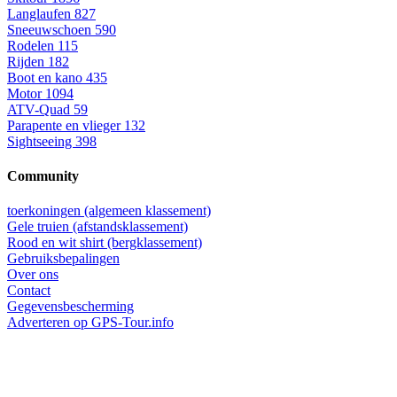
Langlaufen
827
Sneeuwschoen
590
Rodelen
115
Rijden
182
Boot en kano
435
Motor
1094
ATV-Quad
59
Parapente en vlieger
132
Sightseeing
398
Community
toerkoningen (algemeen klassement)
Gele truien (afstandsklassement)
Rood en wit shirt (bergklassement)
Gebruiksbepalingen
Over ons
Contact
Gegevensbescherming
Adverteren op GPS-Tour.info