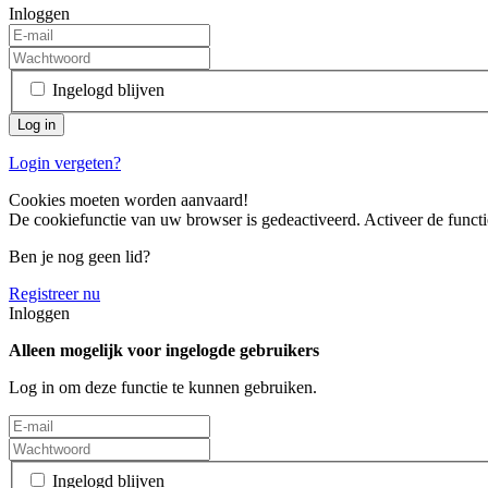
Inloggen
Ingelogd blijven
Login vergeten?
Cookies moeten worden aanvaard!
De cookiefunctie van uw browser is gedeactiveerd. Activeer de functi
Ben je nog geen lid?
Registreer nu
Inloggen
Alleen mogelijk voor ingelogde gebruikers
Log in om deze functie te kunnen gebruiken.
Ingelogd blijven