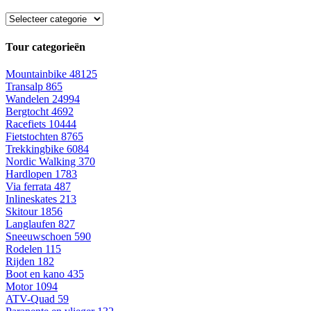
Tour categorieën
Mountainbike
48125
Transalp
865
Wandelen
24994
Bergtocht
4692
Racefiets
10444
Fietstochten
8765
Trekkingbike
6084
Nordic Walking
370
Hardlopen
1783
Via ferrata
487
Inlineskates
213
Skitour
1856
Langlaufen
827
Sneeuwschoen
590
Rodelen
115
Rijden
182
Boot en kano
435
Motor
1094
ATV-Quad
59