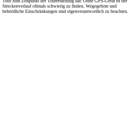
Tour zum Zeitpunkt der Tourerstellung dar. Ohne GPS-Gerät ist der
Streckenverlauf oftmals schwierig zu finden. Wegegebote und
behördliche Einschränkungen sind eigenverantwortlich zu beachten.