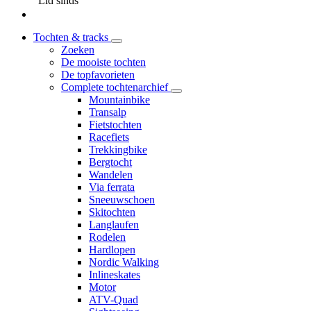
Lid sinds
Tochten & tracks
Zoeken
De mooiste tochten
De topfavorieten
Complete tochtenarchief
Mountainbike
Transalp
Fietstochten
Racefiets
Trekkingbike
Bergtocht
Wandelen
Via ferrata
Sneeuwschoen
Skitochten
Langlaufen
Rodelen
Hardlopen
Nordic Walking
Inlineskates
Motor
ATV-Quad