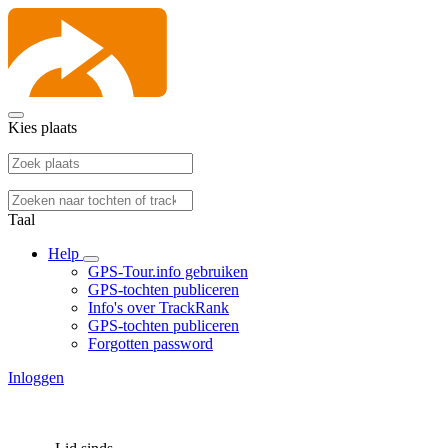
Kies plaats
Taal
Help
GPS-Tour.info gebruiken
GPS-tochten publiceren
Info's over TrackRank
GPS-tochten publiceren
Forgotten password
Inloggen