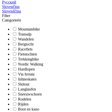
Русский
Slovenčina
Slovenščina
Filter
Categorieën
Mountainbike
Transalp
Wandelen
Bergtocht
Racefiets
Fietstochten
Trekkingbike
Nordic Walking
Hardlopen
Via ferrata
Inlineskates
Skitour
Langlaufen
Sneeuwschoen
Rodelen
Rijden
Boot en kano