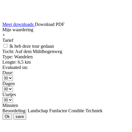
Meer downloads
Download PDF
Mijn waardering
×
Tarief
Ik heb deze tour gedaan
Tocht:
Auf dem Mühlbogenweg
Type:
Wandelen
Lengte:
6,5 km
Evaluated on:
Duur:
Dagen
Uurtjes
Minuten
Beoordeling:
Landschap
Funfactor
Conditie
Techniek
Ok
save