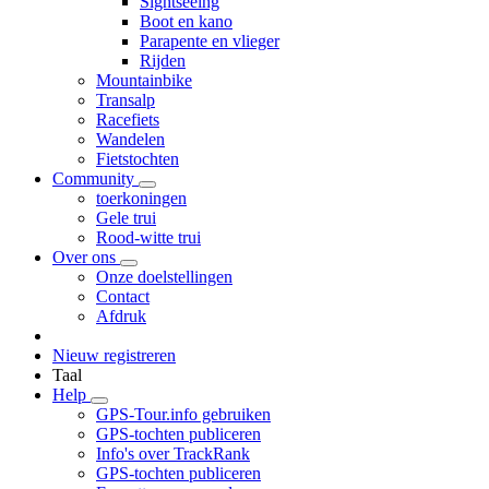
Sightseeing
Boot en kano
Parapente en vlieger
Rijden
Mountainbike
Transalp
Racefiets
Wandelen
Fietstochten
Community
toerkoningen
Gele trui
Rood-witte trui
Over ons
Onze doelstellingen
Contact
Afdruk
Nieuw registreren
Taal
Help
GPS-Tour.info gebruiken
GPS-tochten publiceren
Info's over TrackRank
GPS-tochten publiceren