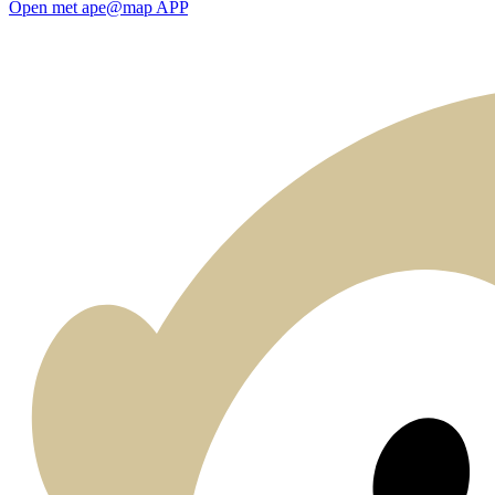
Open met ape@map APP