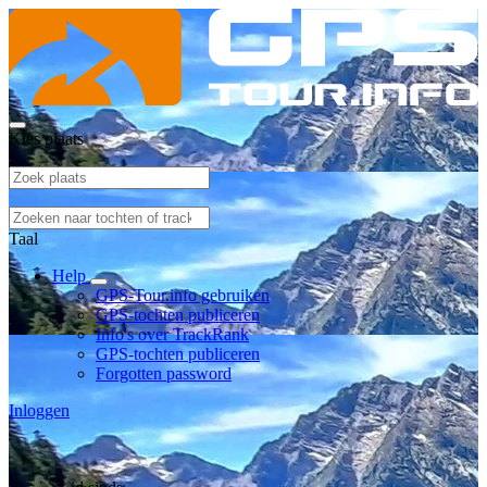
Kies plaats
Taal
Help
GPS-Tour.info gebruiken
GPS-tochten publiceren
Info's over TrackRank
GPS-tochten publiceren
Forgotten password
Inloggen