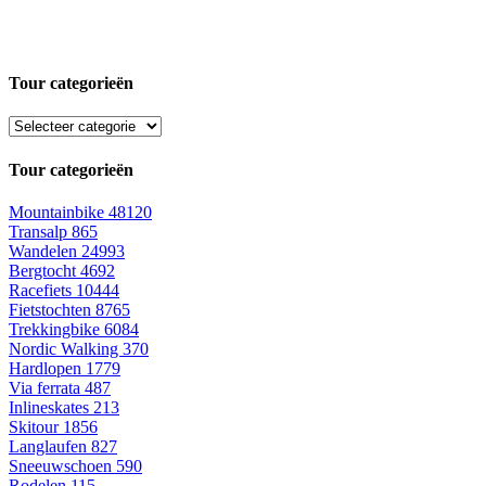
Tour categorieën
Tour categorieën
Mountainbike
48120
Transalp
865
Wandelen
24993
Bergtocht
4692
Racefiets
10444
Fietstochten
8765
Trekkingbike
6084
Nordic Walking
370
Hardlopen
1779
Via ferrata
487
Inlineskates
213
Skitour
1856
Langlaufen
827
Sneeuwschoen
590
Rodelen
115