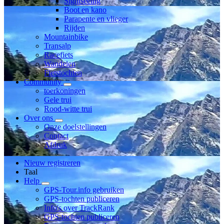
Sightseeing
Boot en kano
Parapente en vlieger
Rijden
Mountainbike
Transalp
Racefiets
Wandelen
Fietstochten
Community
toerkoningen
Gele trui
Rood-witte trui
Over ons
Onze doelstellingen
Contact
Afdruk
Nieuw registreren
Taal
Help
GPS-Tour.info gebruiken
GPS-tochten publiceren
Info's over TrackRank
GPS-tochten publiceren