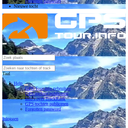
Forgotten password
Nieuwe tocht
Kies plaats
Taal
Help
GPS-Tour.info gebruiken
GPS-tochten publiceren
Info's over TrackRank
GPS-tochten publiceren
Forgotten password
Inloggen