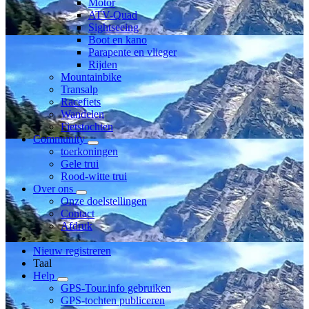
Motor
ATV-Quad
Sightseeing
Boot en kano
Parapente en vlieger
Rijden
Mountainbike
Transalp
Racefiets
Wandelen
Fietstochten
Community
toerkoningen
Gele trui
Rood-witte trui
Over ons
Onze doelstellingen
Contact
Afdruk
Nieuw registreren
Taal
Help
GPS-Tour.info gebruiken
GPS-tochten publiceren