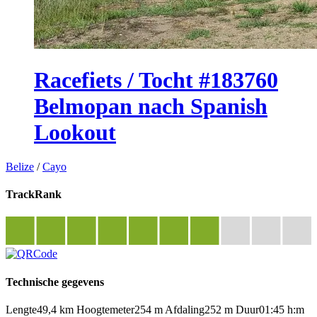
Racefiets / Tocht #183760
Belmopan nach Spanish
Lookout
Belize
/
Cayo
TrackRank
Technische gegevens
Lengte
49,4 km
Hoogtemeter
254 m
Afdaling
252 m
Duur
01:45 h:m