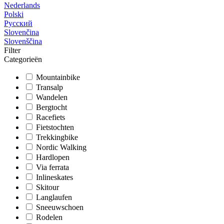
Nederlands
Polski
Русский
Slovenčina
Slovenščina
Filter
Categorieën
Mountainbike
Transalp
Wandelen
Bergtocht
Racefiets
Fietstochten
Trekkingbike
Nordic Walking
Hardlopen
Via ferrata
Inlineskates
Skitour
Langlaufen
Sneeuwschoen
Rodelen