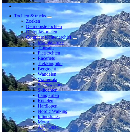
Lid sinds
Tochten & tracks
Zoeken
De mooiste tochten
De topfavorieten
Complete tochtenarchief
Mountainbike
Transalp
Fietstochten
Racefiets
Trekkingbike
Bergtocht
Wandelen
Via ferrata
Sneeuwschoen
Skitochten
Langlaufen
Rodelen
Hardlopen
Nordic Walking
Inlineskates
Motor
ATV-Quad