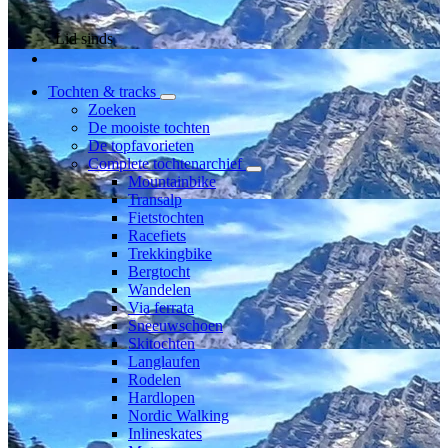
Lid sinds
Tochten & tracks
Zoeken
De mooiste tochten
De topfavorieten
Complete tochtenarchief
Mountainbike
Transalp
Fietstochten
Racefiets
Trekkingbike
Bergtocht
Wandelen
Via ferrata
Sneeuwschoen
Skitochten
Langlaufen
Rodelen
Hardlopen
Nordic Walking
Inlineskates