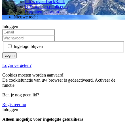
Info's over TrackRank
GPS-tochten publiceren
Forgotten password
Nieuwe tocht
Inloggen
Ingelogd blijven
Login vergeten?
Cookies moeten worden aanvaard!
De cookiefunctie van uw browser is gedeactiveerd. Activeer de
functie.
Ben je nog geen lid?
Registreer nu
Inloggen
Alleen mogelijk voor ingelogde gebruikers