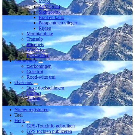
Motor
ATV-Quad
Sightseeing
Boot en kano
Parapente en vlieger
Rijden
Mountainbike
Transalp
Racefiets
Wandelen
Fietstochten
Community
toerkoningen
Gele trui
Rood-witte trui
Over ons
Onze doelstellingen
Contact
Afdruk
Nieuw registreren
Taal
Help
GPS-Tour.info gebruiken
GPS-tochten publiceren