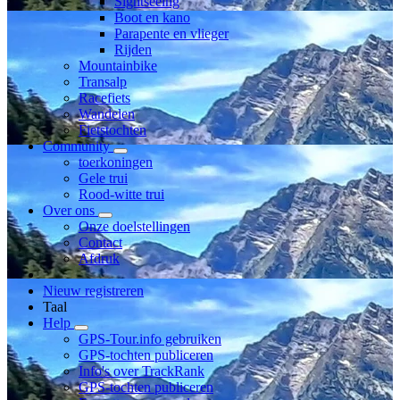
Sightseeing
Boot en kano
Parapente en vlieger
Rijden
Mountainbike
Transalp
Racefiets
Wandelen
Fietstochten
Community
toerkoningen
Gele trui
Rood-witte trui
Over ons
Onze doelstellingen
Contact
Afdruk
Nieuw registreren
Taal
Help
GPS-Tour.info gebruiken
GPS-tochten publiceren
Info's over TrackRank
GPS-tochten publiceren