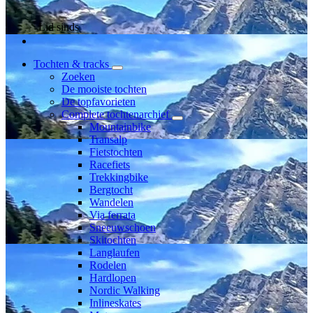
Lid sinds
Tochten & tracks
Zoeken
De mooiste tochten
De topfavorieten
Complete tochtenarchief
Mountainbike
Transalp
Fietstochten
Racefiets
Trekkingbike
Bergtocht
Wandelen
Via ferrata
Sneeuwschoen
Skitochten
Langlaufen
Rodelen
Hardlopen
Nordic Walking
Inlineskates