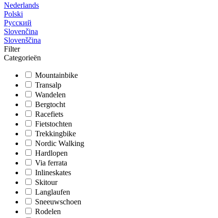
Nederlands
Polski
Русский
Slovenčina
Slovenščina
Filter
Categorieën
Mountainbike
Transalp
Wandelen
Bergtocht
Racefiets
Fietstochten
Trekkingbike
Nordic Walking
Hardlopen
Via ferrata
Inlineskates
Skitour
Langlaufen
Sneeuwschoen
Rodelen