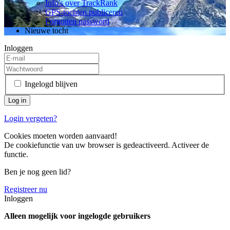
Info's over TrackRank
GPS-tochten publiceren
Forgotten password
Nieuwe tocht
Inloggen
Ingelogd blijven
Login vergeten?
Cookies moeten worden aanvaard!
De cookiefunctie van uw browser is gedeactiveerd. Activeer de
functie.
Ben je nog geen lid?
Registreer nu
Inloggen
Alleen mogelijk voor ingelogde gebruikers