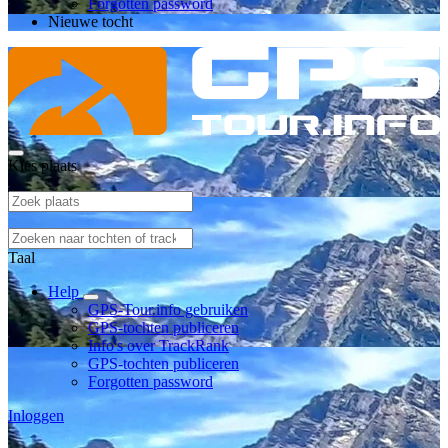
Forgotten password
Nieuwe tocht
Kies plaats
Taal
Help
GPS-Tour.info gebruiken
GPS-tochten publiceren
Info's over TrackRank
GPS-tochten publiceren
Forgotten password
Inloggen