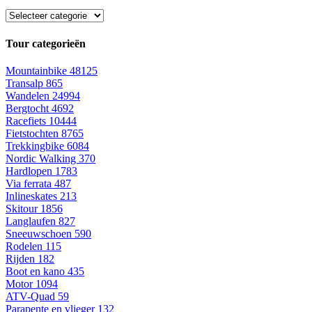
Tour categorieën
Mountainbike
48125
Transalp
865
Wandelen
24994
Bergtocht
4692
Racefiets
10444
Fietstochten
8765
Trekkingbike
6084
Nordic Walking
370
Hardlopen
1783
Via ferrata
487
Inlineskates
213
Skitour
1856
Langlaufen
827
Sneeuwschoen
590
Rodelen
115
Rijden
182
Boot en kano
435
Motor
1094
ATV-Quad
59
Parapente en vlieger
132