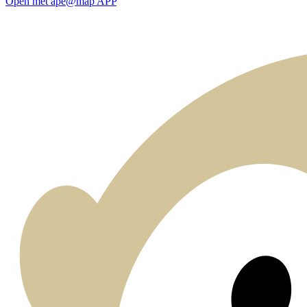
Open met ape@map APP