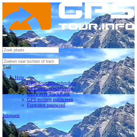
Kies plaats
Taal
Help
GPS-Tour.info gebruiken
GPS-tochten publiceren
Info's over TrackRank
GPS-tochten publiceren
Forgotten password
Inloggen