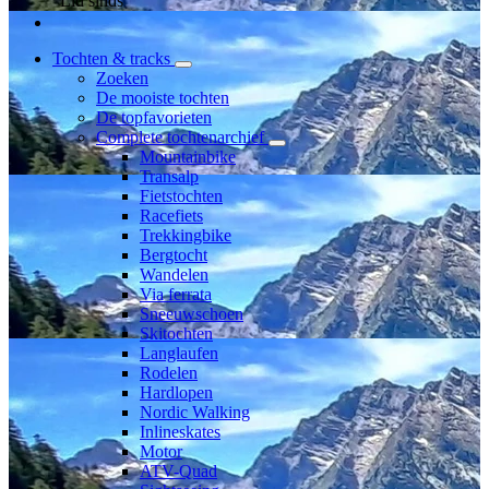
Lid sinds
Tochten & tracks
Zoeken
De mooiste tochten
De topfavorieten
Complete tochtenarchief
Mountainbike
Transalp
Fietstochten
Racefiets
Trekkingbike
Bergtocht
Wandelen
Via ferrata
Sneeuwschoen
Skitochten
Langlaufen
Rodelen
Hardlopen
Nordic Walking
Inlineskates
Motor
ATV-Quad