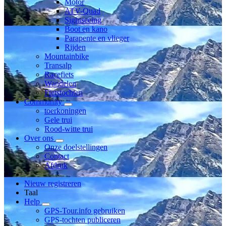
Motor
ATV-Quad
Sightseeing
Boot en kano
Parapente en vlieger
Rijden
Mountainbike
Transalp
Racefiets
Wandelen
Fietstochten
Community
toerkoningen
Gele trui
Rood-witte trui
Over ons
Onze doelstellingen
Contact
Afdruk
Nieuw registreren
Taal
Help
GPS-Tour.info gebruiken
GPS-tochten publiceren