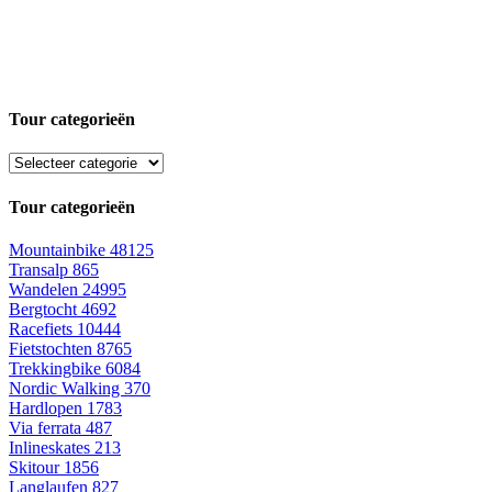
Tour categorieën
Tour categorieën
Mountainbike
48125
Transalp
865
Wandelen
24995
Bergtocht
4692
Racefiets
10444
Fietstochten
8765
Trekkingbike
6084
Nordic Walking
370
Hardlopen
1783
Via ferrata
487
Inlineskates
213
Skitour
1856
Langlaufen
827