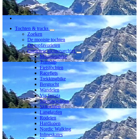
Lid sinds
Tochten & tracks
Zoeken
De mooiste tochten
De topfavorieten
Complete tochtenarchief
Mountainbike
Transalp
Fietstochten
Racefiets
Trekkingbike
Bergtocht
Wandelen
Via ferrata
Sneeuwschoen
Skitochten
Langlaufen
Rodelen
Hardlopen
Nordic Walking
Inlineskates