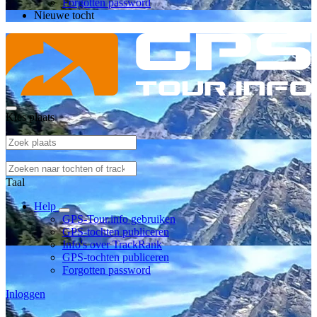
Forgotten password
Nieuwe tocht
Kies plaats
Taal
Help
GPS-Tour.info gebruiken
GPS-tochten publiceren
Info's over TrackRank
GPS-tochten publiceren
Forgotten password
Inloggen