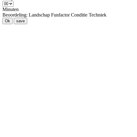
Minuten
Beoordeling:
Landschap
Funfactor
Conditie
Techniek
Ok
save