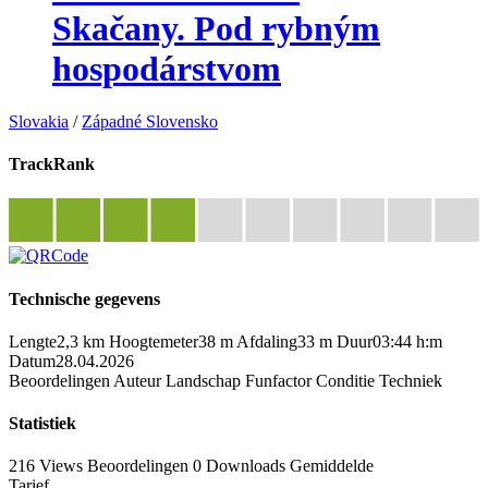
Skačany. Pod rybným
hospodárstvom
Slovakia
/
Západné Slovensko
TrackRank
Technische gegevens
Lengte
2,3 km
Hoogtemeter
38 m
Afdaling
33 m
Duur
03:44 h:m
Datum
28.04.2026
Beoordelingen
Auteur
Landschap
Funfactor
Conditie
Techniek
Statistiek
216 Views
Beoordelingen
0 Downloads
Gemiddelde
Tarief