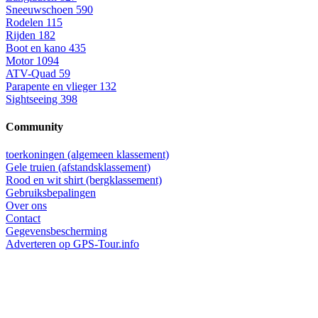
Sneeuwschoen
590
Rodelen
115
Rijden
182
Boot en kano
435
Motor
1094
ATV-Quad
59
Parapente en vlieger
132
Sightseeing
398
Community
toerkoningen (algemeen klassement)
Gele truien (afstandsklassement)
Rood en wit shirt (bergklassement)
Gebruiksbepalingen
Over ons
Contact
Gegevensbescherming
Adverteren op GPS-Tour.info