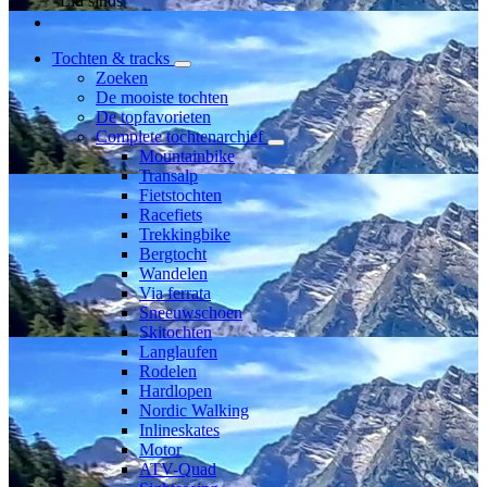
Lid sinds
Tochten & tracks
Zoeken
De mooiste tochten
De topfavorieten
Complete tochtenarchief
Mountainbike
Transalp
Fietstochten
Racefiets
Trekkingbike
Bergtocht
Wandelen
Via ferrata
Sneeuwschoen
Skitochten
Langlaufen
Rodelen
Hardlopen
Nordic Walking
Inlineskates
Motor
ATV-Quad