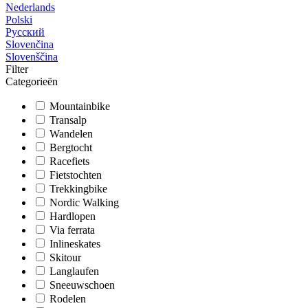
Nederlands
Polski
Русский
Slovenčina
Slovenščina
Filter
Categorieën
Mountainbike
Transalp
Wandelen
Bergtocht
Racefiets
Fietstochten
Trekkingbike
Nordic Walking
Hardlopen
Via ferrata
Inlineskates
Skitour
Langlaufen
Sneeuwschoen
Rodelen