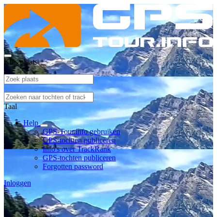
Kies plaats
Taal
Help
GPS-Tour.info gebruiken
GPS-tochten publiceren
Info's over TrackRank
GPS-tochten publiceren
Forgotten password
Inloggen