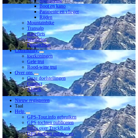
Sightseeing
Boot en kano
Parapente en vlieger
Rijden
Mountainbike
Transalp
Racefiets
Wandelen
Fietstochten
Community
toerkoningen
Gele trui
Rood-witte trui
Over ons
Onze doelstellingen
Contact
Afdruk
Nieuw registreren
Taal
Help
GPS-Tour.info gebruiken
GPS-tochten publiceren
Info's over TrackRank
GPS-tochten publiceren