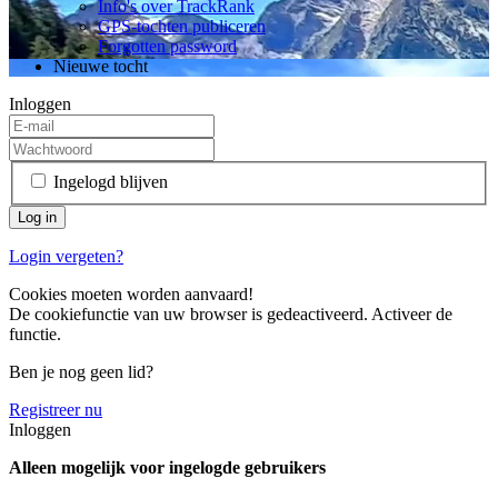
Info's over TrackRank
GPS-tochten publiceren
Forgotten password
Nieuwe tocht
Inloggen
Ingelogd blijven
Login vergeten?
Cookies moeten worden aanvaard!
De cookiefunctie van uw browser is gedeactiveerd. Activeer de
functie.
Ben je nog geen lid?
Registreer nu
Inloggen
Alleen mogelijk voor ingelogde gebruikers