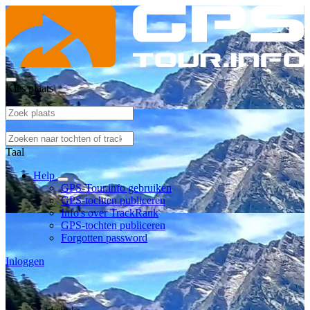
Kies plaats
Taal
Help
GPS-Tour.info gebruiken
GPS-tochten publiceren
Info's over TrackRank
GPS-tochten publiceren
Forgotten password
Inloggen