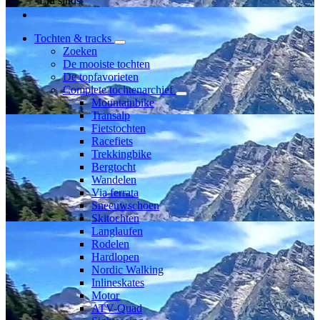
Lid sinds
Tochten & tracks
Zoeken
De mooiste tochten
De topfavorieten
Complete tochtenarchief
Mountainbike
Transalp
Fietstochten
Racefiets
Trekkingbike
Bergtocht
Wandelen
Via ferrata
Sneeuwschoen
Skitochten
Langlaufen
Rodelen
Hardlopen
Nordic Walking
Inlineskates
Motor
ATV-Quad