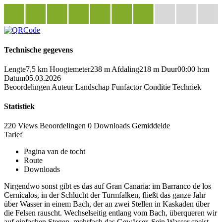
Technische gegevens
Lengte
7,5 km
Hoogtemeter
238 m
Afdaling
218 m
Duur
00:00 h:m
Datum
05.03.2026
Beoordelingen
Auteur
Landschap
Funfactor
Conditie
Techniek
Statistiek
220 Views
Beoordelingen
0 Downloads
Gemiddelde
Tarief
Pagina van de tocht
Route
Downloads
Nirgendwo sonst gibt es das auf Gran Canaria: im Barranco de los
Cernìcalos, in der Schlucht der Turmfalken, fließt das ganze Jahr
über Wasser in einem Bach, der an zwei Stellen in Kaskaden über
die Felsen rauscht. Wechselseitig entlang vom Bach, überqueren wir
auf einfachen Stegen, mehrfach das Gewässer. Sein Wasser speist