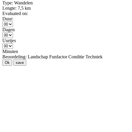
Type:
Wandelen
Lengte:
7,5 km
Evaluated on:
Duur:
Dagen
Uurtjes
Minuten
Beoordeling:
Landschap
Funfactor
Conditie
Techniek
Ok
save