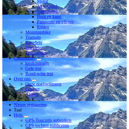
Motor
ATV-Quad
Sightseeing
Boot en kano
Parapente en vlieger
Rijden
Mountainbike
Transalp
Racefiets
Wandelen
Fietstochten
Community
toerkoningen
Gele trui
Rood-witte trui
Over ons
Onze doelstellingen
Contact
Afdruk
Nieuw registreren
Taal
Help
GPS-Tour.info gebruiken
GPS-tochten publiceren