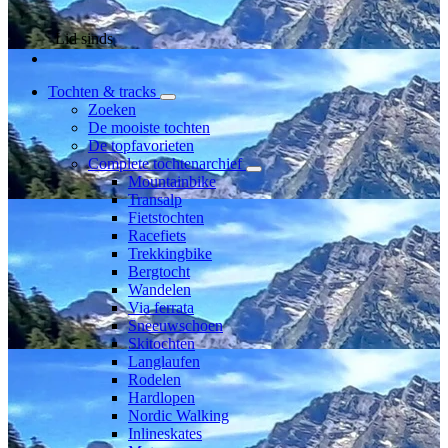
Lid sinds
Tochten & tracks
Zoeken
De mooiste tochten
De topfavorieten
Complete tochtenarchief
Mountainbike
Transalp
Fietstochten
Racefiets
Trekkingbike
Bergtocht
Wandelen
Via ferrata
Sneeuwschoen
Skitochten
Langlaufen
Rodelen
Hardlopen
Nordic Walking
Inlineskates