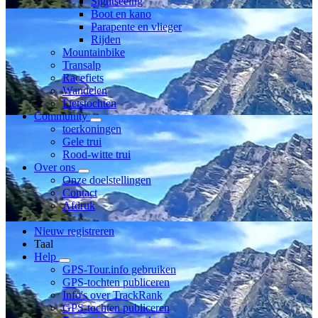
Sightseeing
Boot en kano
Parapente en vlieger
Rijden
Mountainbike
Transalp
Racefiets
Wandelen
Fietstochten
Community
toerkoningen
Gele trui
Rood-witte trui
Over ons
Onze doelstellingen
Contact
Afdruk
Nieuw registreren
Taal
Help
GPS-Tour.info gebruiken
GPS-tochten publiceren
Info's over TrackRank
GPS-tochten publiceren