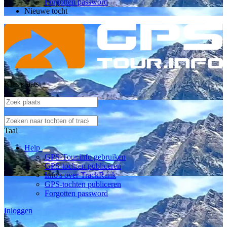
Forgotten password
Nieuwe tocht
Kies plaats
Taal
Help
GPS-Tour.info gebruiken
GPS-tochten publiceren
Info's over TrackRank
GPS-tochten publiceren
Forgotten password
Inloggen