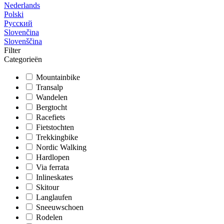
Nederlands
Polski
Русский
Slovenčina
Slovenščina
Filter
Categorieën
Mountainbike
Transalp
Wandelen
Bergtocht
Racefiets
Fietstochten
Trekkingbike
Nordic Walking
Hardlopen
Via ferrata
Inlineskates
Skitour
Langlaufen
Sneeuwschoen
Rodelen