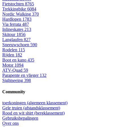
Fietstochten
8765
Trekkingbike
6084
Nordic Walking
370
Hardlopen
1783
Via ferrata
487
Inlineskates
213
Skitour
1856
Langlaufen
827
Sneeuwschoen
590
Rodelen
115
Rijden
182
Boot en kano
435
Motor
1094
ATV-Quad
59
Parapente en vlieger
132
Sightseeing
398
Community
toerkoningen (algemeen klassement)
Gele truien (afstandsklassement)
Rood en wit shirt (bergklassement)
Gebruiksbepalingen
Over ons