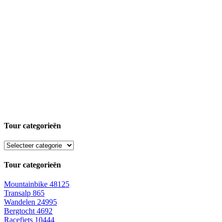
Tour categorieën
Tour categorieën
Mountainbike
48125
Transalp
865
Wandelen
24995
Bergtocht
4692
Racefiets
10444