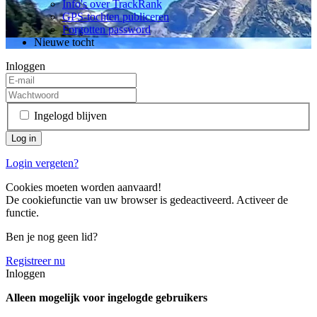
Info's over TrackRank
GPS-tochten publiceren
Forgotten password
Nieuwe tocht
Inloggen
Ingelogd blijven
Login vergeten?
Cookies moeten worden aanvaard!
De cookiefunctie van uw browser is gedeactiveerd. Activeer de
functie.
Ben je nog geen lid?
Registreer nu
Inloggen
Alleen mogelijk voor ingelogde gebruikers