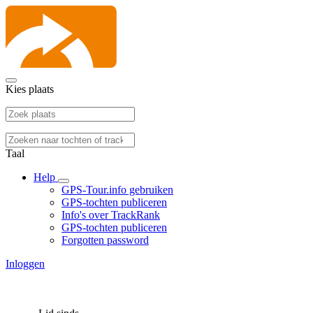
Kies plaats
Taal
Help
GPS-Tour.info gebruiken
GPS-tochten publiceren
Info's over TrackRank
GPS-tochten publiceren
Forgotten password
Inloggen