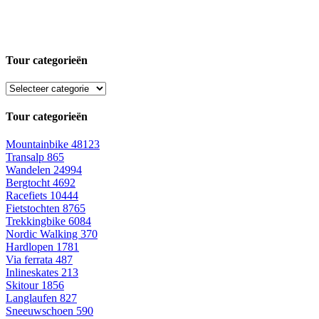
Tour categorieën
Tour categorieën
Mountainbike
48123
Transalp
865
Wandelen
24994
Bergtocht
4692
Racefiets
10444
Fietstochten
8765
Trekkingbike
6084
Nordic Walking
370
Hardlopen
1781
Via ferrata
487
Inlineskates
213
Skitour
1856
Langlaufen
827
Sneeuwschoen
590