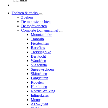
Lid sinds
Tochten & tracks
Zoeken
De mooiste tochten
De topfavorieten
Complete tochtenarchief
Mountainbike
Transalp
Fietstochten
Racefiets
Trekkingbike
Bergtocht
Wandelen
Via ferrata
Sneeuwschoen
Skitochten
Langlaufen
Rodelen
Hardlopen
Nordic Walking
Inlineskates
Motor
ATV-Quad