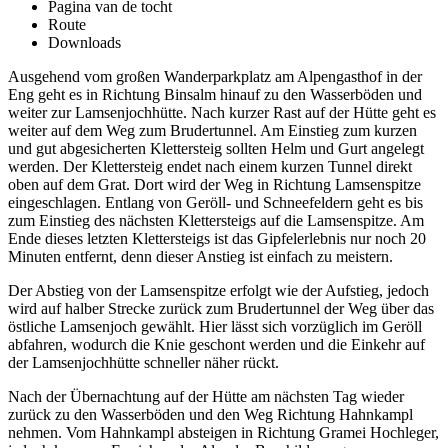
Pagina van de tocht
Route
Downloads
Ausgehend vom großen Wanderparkplatz am Alpengasthof in der
Eng geht es in Richtung Binsalm hinauf zu den Wasserböden und
weiter zur Lamsenjochhütte. Nach kurzer Rast auf der Hütte geht es
weiter auf dem Weg zum Brudertunnel. Am Einstieg zum kurzen
und gut abgesicherten Klettersteig sollten Helm und Gurt angelegt
werden. Der Klettersteig endet nach einem kurzen Tunnel direkt
oben auf dem Grat. Dort wird der Weg in Richtung Lamsenspitze
eingeschlagen. Entlang von Geröll- und Schneefeldern geht es bis
zum Einstieg des nächsten Klettersteigs auf die Lamsenspitze. Am
Ende dieses letzten Klettersteigs ist das Gipfelerlebnis nur noch 20
Minuten entfernt, denn dieser Anstieg ist einfach zu meistern.
Der Abstieg von der Lamsenspitze erfolgt wie der Aufstieg, jedoch
wird auf halber Strecke zurück zum Brudertunnel der Weg über das
östliche Lamsenjoch gewählt. Hier lässt sich vorzüglich im Geröll
abfahren, wodurch die Knie geschont werden und die Einkehr auf
der Lamsenjochhütte schneller näher rückt.
Nach der Übernachtung auf der Hütte am nächsten Tag wieder
zurück zu den Wasserböden und den Weg Richtung Hahnkampl
nehmen. Vom Hahnkampl absteigen in Richtung Gramei Hochleger,