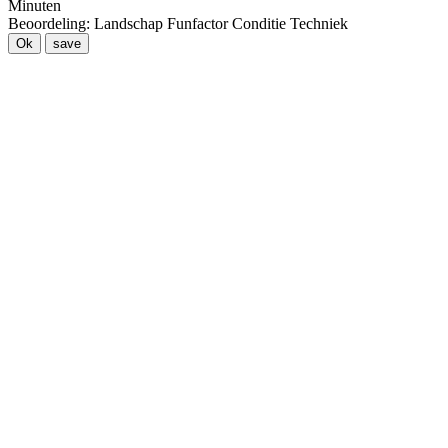
Minuten
Beoordeling:
Landschap
Funfactor
Conditie
Techniek
Ok
save