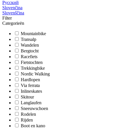
Русский
Slovenčina
Slovenščina
Filter
Categorieën
Mountainbike
Transalp
Wandelen
Bergtocht
Racefiets
Fietstochten
Trekkingbike
Nordic Walking
Hardlopen
Via ferrata
Inlineskates
Skitour
Langlaufen
Sneeuwschoen
Rodelen
Rijden
Boot en kano