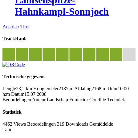
Lamsenspitze-
Hahnkampl-Sonnjoch
Austria
/
Tirol
TrackRank
Technische gegevens
Lengte
23,2 km
Hoogtemeter
2185 m
Afdaling
2168 m
Duur
10:00
h:m
Datum
15.07.2008
Beoordelingen
Auteur
Landschap
Funfactor
Conditie
Techniek
Statistiek
4462 Views
Beoordelingen
319 Downloads
Gemiddelde
Tarief