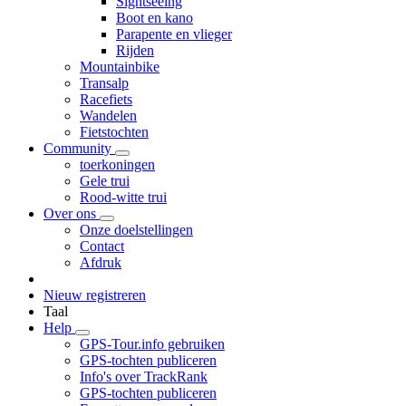
Sightseeing
Boot en kano
Parapente en vlieger
Rijden
Mountainbike
Transalp
Racefiets
Wandelen
Fietstochten
Community
toerkoningen
Gele trui
Rood-witte trui
Over ons
Onze doelstellingen
Contact
Afdruk
Nieuw registreren
Taal
Help
GPS-Tour.info gebruiken
GPS-tochten publiceren
Info's over TrackRank
GPS-tochten publiceren