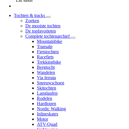
Lid sinds
Tochten & tracks
Zoeken
De mooiste tochten
De topfavorieten
Complete tochtenarchief
Mountainbike
Transalp
Fietstochten
Racefiets
Trekkingbike
Bergtocht
Wandelen
Via ferrata
Sneeuwschoen
Skitochten
Langlaufen
Rodelen
Hardlopen
Nordic Walking
Inlineskates
Motor
ATV-Quad