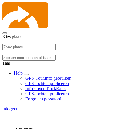
Kies plaats
Taal
Help
GPS-Tour.info gebruiken
GPS-tochten publiceren
Info's over TrackRank
GPS-tochten publiceren
Forgotten password
Inloggen