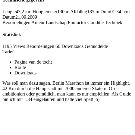
Lengte
43,2 km
Hoogtemeter
130 m
Afdaling
185 m
Duur
01:34 h:m
Datum
21.09.2009
Beoordelingen
Auteur
Landschap
Funfactor
Conditie
Techniek
Statistiek
1195 Views
Beoordelingen
66 Downloads
Gemiddelde
Tarief
Pagina van de tocht
Route
Downloads
Was soll man dazu sagen, Berlin Marathon ist immer ein Highlight.
42 Km durch die Hauptstadt mit 7000 anderen Skatern. Ob
ambitioniert oder gemütlich, man kann es nur empfehlen. Als Guide
bin ich mit 1:34 eingelaufen und hatte viel Spaß ;o)