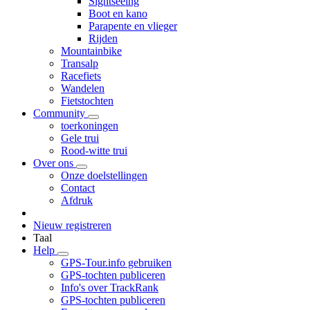
Sightseeing
Boot en kano
Parapente en vlieger
Rijden
Mountainbike
Transalp
Racefiets
Wandelen
Fietstochten
Community
toerkoningen
Gele trui
Rood-witte trui
Over ons
Onze doelstellingen
Contact
Afdruk
Nieuw registreren
Taal
Help
GPS-Tour.info gebruiken
GPS-tochten publiceren
Info's over TrackRank
GPS-tochten publiceren