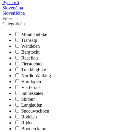
Русский
Slovenčina
Slovenščina
Filter
Categorieën
Mountainbike
Transalp
Wandelen
Bergtocht
Racefiets
Fietstochten
Trekkingbike
Nordic Walking
Hardlopen
Via ferrata
Inlineskates
Skitour
Langlaufen
Sneeuwschoen
Rodelen
Rijden
Boot en kano