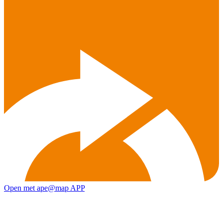
Open met ape@map APP