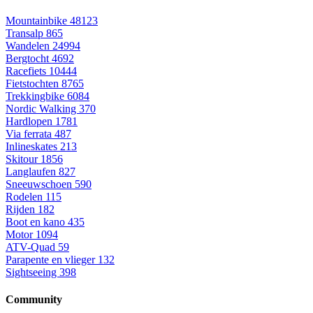
Mountainbike
48123
Transalp
865
Wandelen
24994
Bergtocht
4692
Racefiets
10444
Fietstochten
8765
Trekkingbike
6084
Nordic Walking
370
Hardlopen
1781
Via ferrata
487
Inlineskates
213
Skitour
1856
Langlaufen
827
Sneeuwschoen
590
Rodelen
115
Rijden
182
Boot en kano
435
Motor
1094
ATV-Quad
59
Parapente en vlieger
132
Sightseeing
398
Community