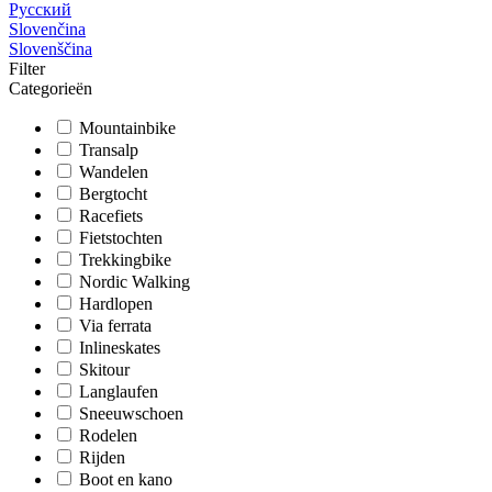
Русский
Slovenčina
Slovenščina
Filter
Categorieën
Mountainbike
Transalp
Wandelen
Bergtocht
Racefiets
Fietstochten
Trekkingbike
Nordic Walking
Hardlopen
Via ferrata
Inlineskates
Skitour
Langlaufen
Sneeuwschoen
Rodelen
Rijden
Boot en kano