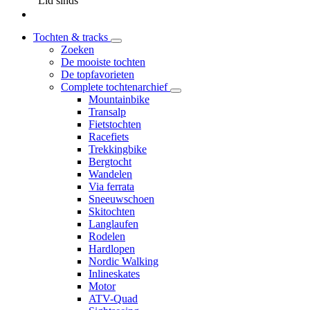
Lid sinds
Tochten & tracks
Zoeken
De mooiste tochten
De topfavorieten
Complete tochtenarchief
Mountainbike
Transalp
Fietstochten
Racefiets
Trekkingbike
Bergtocht
Wandelen
Via ferrata
Sneeuwschoen
Skitochten
Langlaufen
Rodelen
Hardlopen
Nordic Walking
Inlineskates
Motor
ATV-Quad