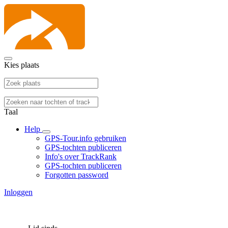
Kies plaats
Taal
Help
GPS-Tour.info gebruiken
GPS-tochten publiceren
Info's over TrackRank
GPS-tochten publiceren
Forgotten password
Inloggen