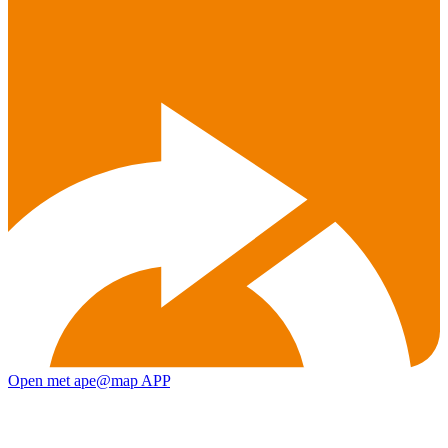
Open met ape@map APP