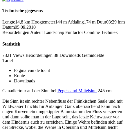
Technische gegevens
Lengte
14,8 km
Hoogtemeter
144 m
Afdaling
174 m
Duur
03:29 h:m
Datum
05.09.2010
Beoordelingen
Auteur
Landschap
Funfactor
Conditie
Techniek
Statistiek
7321 Views
Beoordelingen
38 Downloads
Gemiddelde
Tarief
Pagina van de tocht
Route
Downloads
Canadiertour auf der Sinn bei
Pegelstand Mittelsinn
245 cm.
Die Sinn ist ein rechter Nebenfluss der Fränkischen Saale und mit
Wildwasser I nichts für Anfänger. Ganz überraschend kann nach
engen Kurven ein umgekippter Baumstamm den Fluss versperren
und dann sollte man in der Lage sein, das letzte Kehrwasser vor
dem Hindernis auch zu erreichen. Einige Wehre befinden sich auf
der Strecke, wobei die Wehre in Obersinn und Mittelsinn leicht