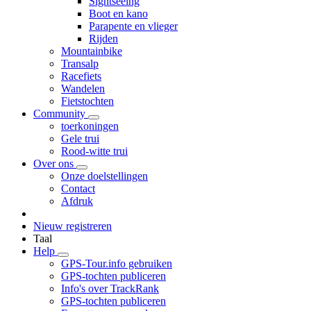
Sightseeing
Boot en kano
Parapente en vlieger
Rijden
Mountainbike
Transalp
Racefiets
Wandelen
Fietstochten
Community
toerkoningen
Gele trui
Rood-witte trui
Over ons
Onze doelstellingen
Contact
Afdruk
Nieuw registreren
Taal
Help
GPS-Tour.info gebruiken
GPS-tochten publiceren
Info's over TrackRank
GPS-tochten publiceren