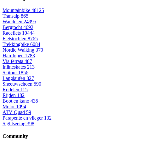
Mountainbike
48125
Transalp
865
Wandelen
24995
Bergtocht
4692
Racefiets
10444
Fietstochten
8765
Trekkingbike
6084
Nordic Walking
370
Hardlopen
1783
Via ferrata
487
Inlineskates
213
Skitour
1856
Langlaufen
827
Sneeuwschoen
590
Rodelen
115
Rijden
182
Boot en kano
435
Motor
1094
ATV-Quad
59
Parapente en vlieger
132
Sightseeing
398
Community