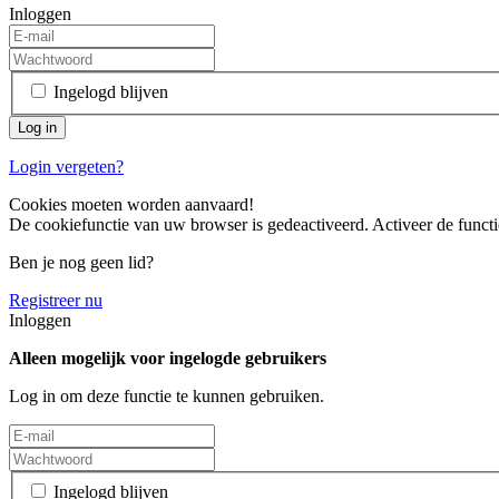
Inloggen
Ingelogd blijven
Login vergeten?
Cookies moeten worden aanvaard!
De cookiefunctie van uw browser is gedeactiveerd. Activeer de functi
Ben je nog geen lid?
Registreer nu
Inloggen
Alleen mogelijk voor ingelogde gebruikers
Log in om deze functie te kunnen gebruiken.
Ingelogd blijven