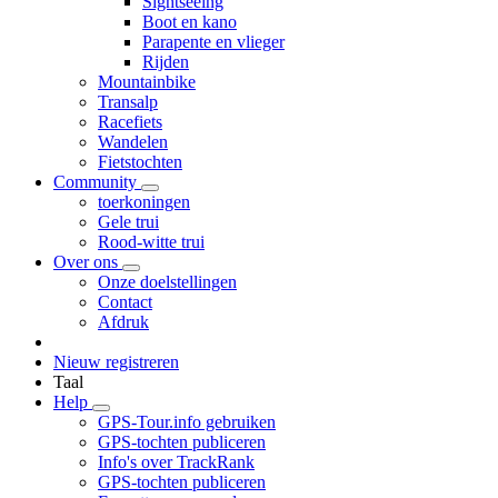
Sightseeing
Boot en kano
Parapente en vlieger
Rijden
Mountainbike
Transalp
Racefiets
Wandelen
Fietstochten
Community
toerkoningen
Gele trui
Rood-witte trui
Over ons
Onze doelstellingen
Contact
Afdruk
Nieuw registreren
Taal
Help
GPS-Tour.info gebruiken
GPS-tochten publiceren
Info's over TrackRank
GPS-tochten publiceren