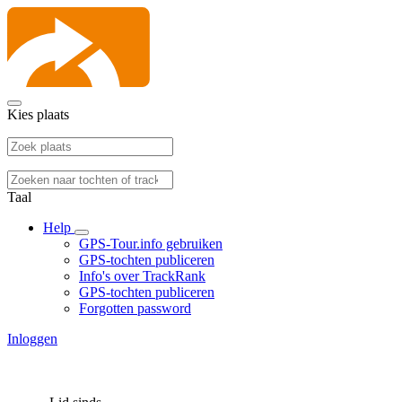
Kies plaats
Taal
Help
GPS-Tour.info gebruiken
GPS-tochten publiceren
Info's over TrackRank
GPS-tochten publiceren
Forgotten password
Inloggen