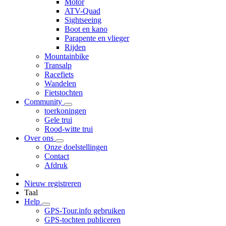
Motor
ATV-Quad
Sightseeing
Boot en kano
Parapente en vlieger
Rijden
Mountainbike
Transalp
Racefiets
Wandelen
Fietstochten
Community
toerkoningen
Gele trui
Rood-witte trui
Over ons
Onze doelstellingen
Contact
Afdruk
Nieuw registreren
Taal
Help
GPS-Tour.info gebruiken
GPS-tochten publiceren