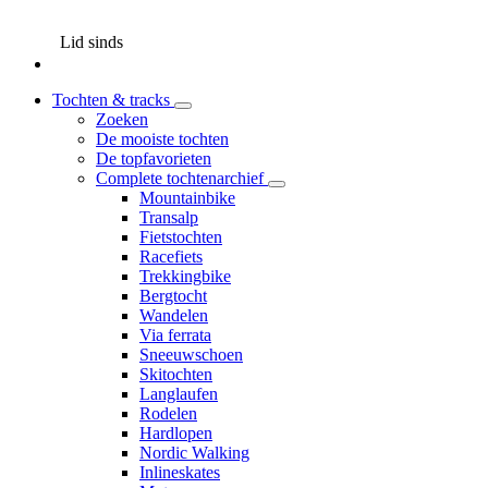
Lid sinds
Tochten & tracks
Zoeken
De mooiste tochten
De topfavorieten
Complete tochtenarchief
Mountainbike
Transalp
Fietstochten
Racefiets
Trekkingbike
Bergtocht
Wandelen
Via ferrata
Sneeuwschoen
Skitochten
Langlaufen
Rodelen
Hardlopen
Nordic Walking
Inlineskates