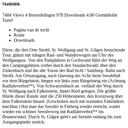
Statistiek
7484 Views
4
Beoordelingen
978 Downloads
4.00
Gemiddelde
Tarief
Pagina van de tocht
Route
Downloads
Diese, die drei Orte Strobl, St. Wolfgang und St. Gilgen besuchende
Tour, glänzt mit ruhigen Rad- und Wanderwegen am Ufer des
Wolfgangsee. Von den Parkplätzen in Gschwand führt der Weg an
den Campingplätzen vorbei durch den Staudachwald, über den
Zinkenbach und die alte Trasse der Bad Ischl / Salzburg- Bahn nach
Strobl. Am Ortsausgang, nach Querung der Ache beim Seeabfluß
vor dem Bürgelstein, biegen wir links zum Bürgelsteig ein (Achtung
Radfahrverbot**). Von Schwarzenbach an verläuft der Weg durch
St. Wolfgang nach Falkenstein, hinter Ried gelegen. Die größte
Hürde dieser Runde sind die 250 Höhenmeter, den Kreuzweg über
dem Falkenstein hinauf. (Geschoben auch mit normalen Fahrrädern
machbar.) Hat man das Seeufer in Fürberg wieder erreicht, wartet
wieder ein schöner Seeuferweg mit Radfahrverbot** bis
Brunnwinkel. Durch St. Gilgen geht's am Seeufer entlang bis zum
Ausgangspunkt zurück.