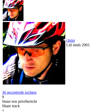
chrisi
Lid sinds 2001
36 gecreëerde tochten
9
Stuur een privébericht
Share track
×