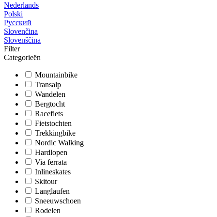
Nederlands
Polski
Русский
Slovenčina
Slovenščina
Filter
Categorieën
Mountainbike
Transalp
Wandelen
Bergtocht
Racefiets
Fietstochten
Trekkingbike
Nordic Walking
Hardlopen
Via ferrata
Inlineskates
Skitour
Langlaufen
Sneeuwschoen
Rodelen