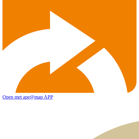
Open met ape@map APP