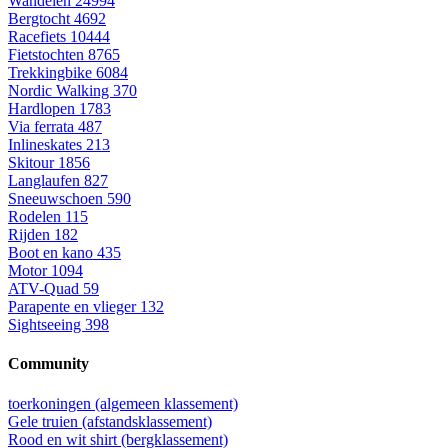
Wandelen
24994
Bergtocht
4692
Racefiets
10444
Fietstochten
8765
Trekkingbike
6084
Nordic Walking
370
Hardlopen
1783
Via ferrata
487
Inlineskates
213
Skitour
1856
Langlaufen
827
Sneeuwschoen
590
Rodelen
115
Rijden
182
Boot en kano
435
Motor
1094
ATV-Quad
59
Parapente en vlieger
132
Sightseeing
398
Community
toerkoningen (algemeen klassement)
Gele truien (afstandsklassement)
Rood en wit shirt (bergklassement)