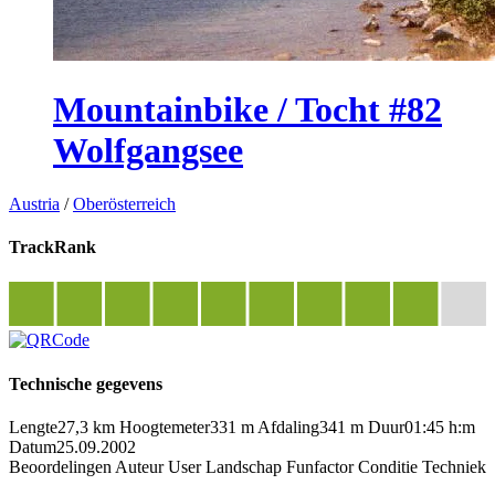
Mountainbike / Tocht #82
Wolfgangsee
Austria
/
Oberösterreich
TrackRank
Technische gegevens
Lengte
27,3 km
Hoogtemeter
331 m
Afdaling
341 m
Duur
01:45 h:m
Datum
25.09.2002
Beoordelingen
Auteur
User
Landschap
Funfactor
Conditie
Techniek