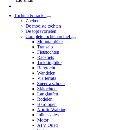
Lid sinds
Tochten & tracks
Zoeken
De mooiste tochten
De topfavorieten
Complete tochtenarchief
Mountainbike
Transalp
Fietstochten
Racefiets
Trekkingbike
Bergtocht
Wandelen
Via ferrata
Sneeuwschoen
Skitochten
Langlaufen
Rodelen
Hardlopen
Nordic Walking
Inlineskates
Motor
ATV-Quad