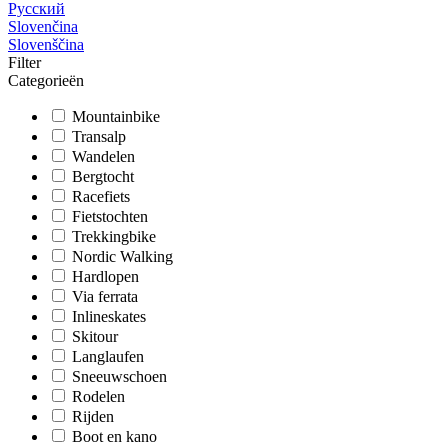
Русский
Slovenčina
Slovenščina
Filter
Categorieën
Mountainbike
Transalp
Wandelen
Bergtocht
Racefiets
Fietstochten
Trekkingbike
Nordic Walking
Hardlopen
Via ferrata
Inlineskates
Skitour
Langlaufen
Sneeuwschoen
Rodelen
Rijden
Boot en kano