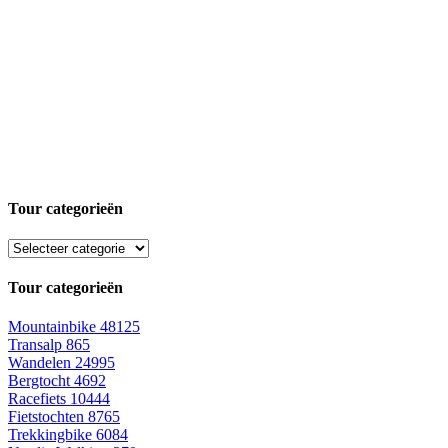
Tour categorieën
Tour categorieën
Mountainbike
48125
Transalp
865
Wandelen
24995
Bergtocht
4692
Racefiets
10444
Fietstochten
8765
Trekkingbike
6084