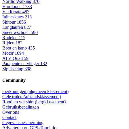
Nordic Walking
370
Hardlopen
1783
Via ferrata
487
Inlineskates
213
Skitour
1856
Langlaufen
827
Sneeuwschoen
590
Rodelen
115
Rijden
182
Boot en kano
435
Motor
1094
ATV-Quad
59
Parapente en vlieger
132
Sightseeing
398
Community
toerkoningen (algemeen klassement)
Gele truien (afstandsklassement)
Rood en wit shirt (bergklassement)
Gebruiksbepalingen
Over ons
Contact
Gegevensbescherming
Adverteren op GPS-Tour.info