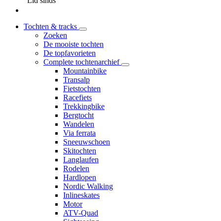
Lid sinds
Tochten & tracks
Zoeken
De mooiste tochten
De topfavorieten
Complete tochtenarchief
Mountainbike
Transalp
Fietstochten
Racefiets
Trekkingbike
Bergtocht
Wandelen
Via ferrata
Sneeuwschoen
Skitochten
Langlaufen
Rodelen
Hardlopen
Nordic Walking
Inlineskates
Motor
ATV-Quad