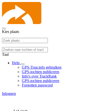
Kies plaats
Taal
Help
GPS-Tour.info gebruiken
GPS-tochten publiceren
Info's over TrackRank
GPS-tochten publiceren
Forgotten password
Inloggen