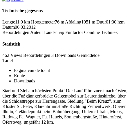
Technische gegevens
Lengte
11,9 km
Hoogtemeter
76 m
Afdaling
1051 m
Duur
01:30 h:m
Datum
06.03.2012
Beoordelingen
Auteur
Landschap
Funfactor
Conditie
Techniek
Statistiek
462 Views
Beoordelingen
3 Downloads
Gemiddelde
Tarief
Pagina van de tocht
Route
Downloads
Start und Ziel am höchsten Punkt! Der Lauf führt zuerst nach Osten,
über die Fußgänngerbrücke Galgentobel zur Laurentiuskirche, über
die Schlosstreppe zur Herrengasse, Siedlung "Beim Kreuz", zum
Kloster St. Peter, Klarenbrunnstraße Richtung Zementwerk, Oberer
Illrain, Geländepunkt beim Bahnübergang, Unterer Illrain, Mokry,
Radweg Fa. Wagner, Fa. Haueis, Sonnenbergstraße, Hinteroferst,
Oferstweg, ungefähr 12 km.