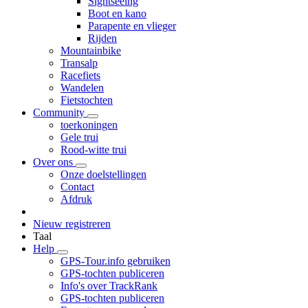
Sightseeing
Boot en kano
Parapente en vlieger
Rijden
Mountainbike
Transalp
Racefiets
Wandelen
Fietstochten
Community
toerkoningen
Gele trui
Rood-witte trui
Over ons
Onze doelstellingen
Contact
Afdruk
Nieuw registreren
Taal
Help
GPS-Tour.info gebruiken
GPS-tochten publiceren
Info's over TrackRank
GPS-tochten publiceren