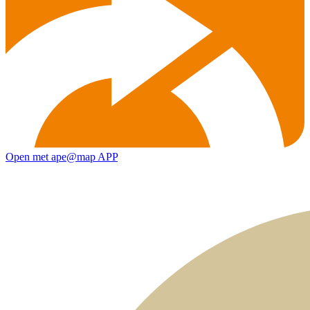
Open met ape@map APP