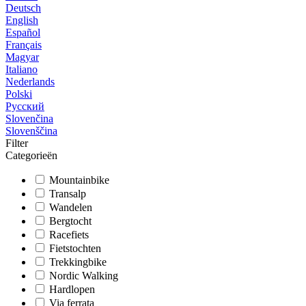
Deutsch
English
Español
Français
Magyar
Italiano
Nederlands
Polski
Русский
Slovenčina
Slovenščina
Filter
Categorieën
Mountainbike
Transalp
Wandelen
Bergtocht
Racefiets
Fietstochten
Trekkingbike
Nordic Walking
Hardlopen
Via ferrata