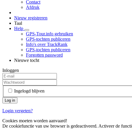
Contact
Afdruk
Nieuw registreren
Taal
Help
GPS-Tour.info gebruiken
GPS-tochten publiceren
Info's over TrackRank
GPS-tochten publiceren
Forgotten password
Nieuwe tocht
Inloggen
Ingelogd blijven
Login vergeten?
Cookies moeten worden aanvaard!
De cookiefunctie van uw browser is gedeactiveerd. Activeer de functi