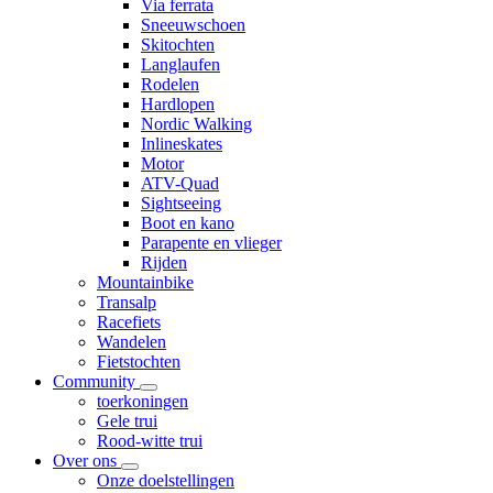
Via ferrata
Sneeuwschoen
Skitochten
Langlaufen
Rodelen
Hardlopen
Nordic Walking
Inlineskates
Motor
ATV-Quad
Sightseeing
Boot en kano
Parapente en vlieger
Rijden
Mountainbike
Transalp
Racefiets
Wandelen
Fietstochten
Community
toerkoningen
Gele trui
Rood-witte trui
Over ons
Onze doelstellingen