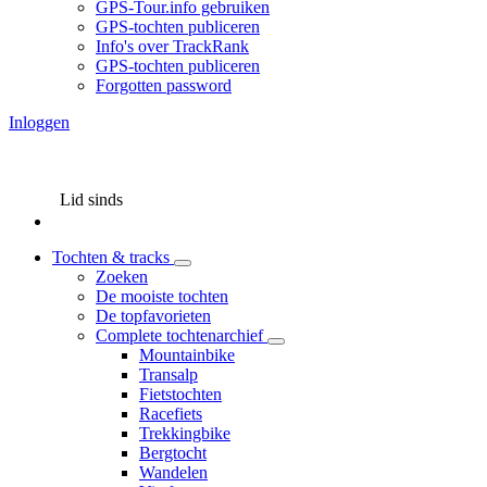
GPS-Tour.info gebruiken
GPS-tochten publiceren
Info's over TrackRank
GPS-tochten publiceren
Forgotten password
Inloggen
Lid sinds
Tochten & tracks
Zoeken
De mooiste tochten
De topfavorieten
Complete tochtenarchief
Mountainbike
Transalp
Fietstochten
Racefiets
Trekkingbike
Bergtocht
Wandelen