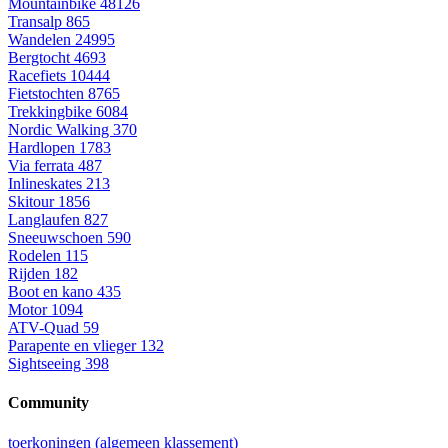
Mountainbike
48126
Transalp
865
Wandelen
24995
Bergtocht
4693
Racefiets
10444
Fietstochten
8765
Trekkingbike
6084
Nordic Walking
370
Hardlopen
1783
Via ferrata
487
Inlineskates
213
Skitour
1856
Langlaufen
827
Sneeuwschoen
590
Rodelen
115
Rijden
182
Boot en kano
435
Motor
1094
ATV-Quad
59
Parapente en vlieger
132
Sightseeing
398
Community
toerkoningen (algemeen klassement)