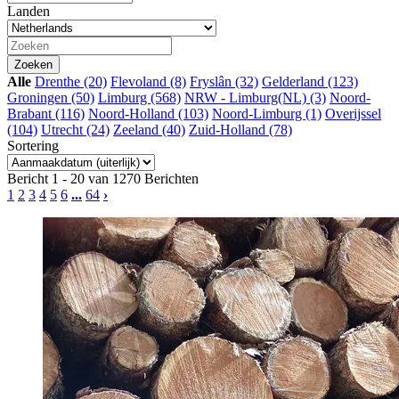
Landen
Alle
Drenthe (20)
Flevoland (8)
Fryslân (32)
Gelderland (123)
Groningen (50)
Limburg (568)
NRW - Limburg(NL) (3)
Noord-
Brabant (116)
Noord-Holland (103)
Noord-Limburg (1)
Overijssel
(104)
Utrecht (24)
Zeeland (40)
Zuid-Holland (78)
Sortering
Bericht 1 - 20 van 1270 Berichten
1
2
3
4
5
6
...
64
›