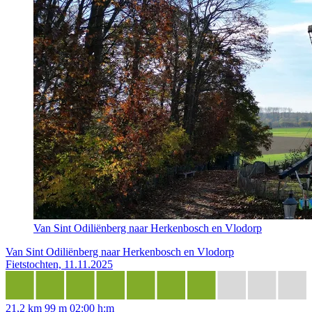
Van Sint Odiliënberg naar Herkenbosch en Vlodorp
Van Sint Odiliënberg naar Herkenbosch en Vlodorp
Fietstochten, 11.11.2025
21,2 km
99 m
02:00 h:m