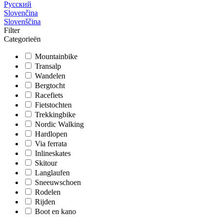
Русский
Slovenčina
Slovenščina
Filter
Categorieën
Mountainbike
Transalp
Wandelen
Bergtocht
Racefiets
Fietstochten
Trekkingbike
Nordic Walking
Hardlopen
Via ferrata
Inlineskates
Skitour
Langlaufen
Sneeuwschoen
Rodelen
Rijden
Boot en kano