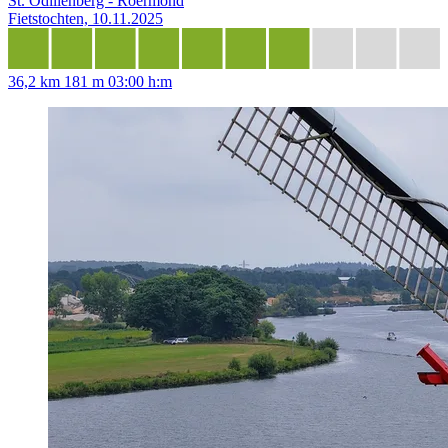
St. Odiliënberg - Roermond
Fietstochten, 10.11.2025
36,2 km
181 m
03:00 h:m