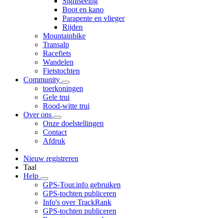
Sightseeing
Boot en kano
Parapente en vlieger
Rijden
Mountainbike
Transalp
Racefiets
Wandelen
Fietstochten
Community
toerkoningen
Gele trui
Rood-witte trui
Over ons
Onze doelstellingen
Contact
Afdruk
Nieuw registreren
Taal
Help
GPS-Tour.info gebruiken
GPS-tochten publiceren
Info's over TrackRank
GPS-tochten publiceren