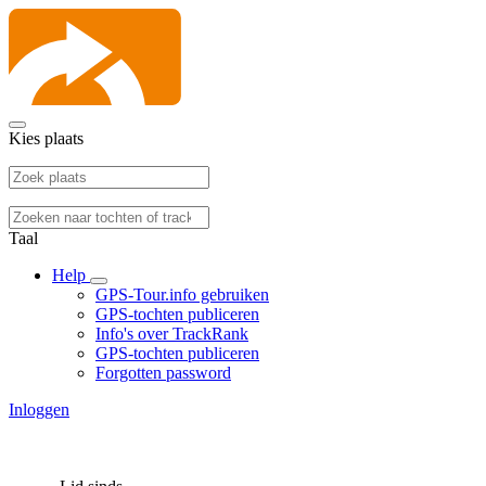
Kies plaats
Taal
Help
GPS-Tour.info gebruiken
GPS-tochten publiceren
Info's over TrackRank
GPS-tochten publiceren
Forgotten password
Inloggen