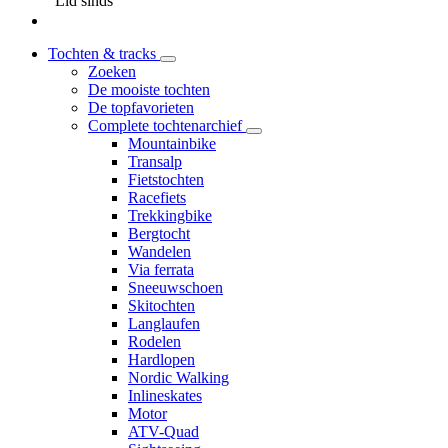
Lid sinds
Tochten & tracks
Zoeken
De mooiste tochten
De topfavorieten
Complete tochtenarchief
Mountainbike
Transalp
Fietstochten
Racefiets
Trekkingbike
Bergtocht
Wandelen
Via ferrata
Sneeuwschoen
Skitochten
Langlaufen
Rodelen
Hardlopen
Nordic Walking
Inlineskates
Motor
ATV-Quad