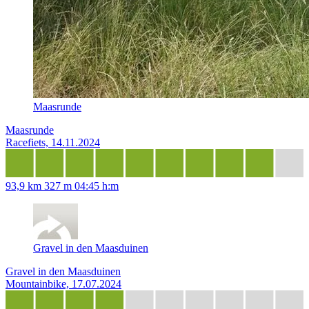
Maasrunde
Maasrunde
Racefiets, 14.11.2024
93,9 km
327 m
04:45 h:m
Gravel in den Maasduinen
Gravel in den Maasduinen
Mountainbike, 17.07.2024