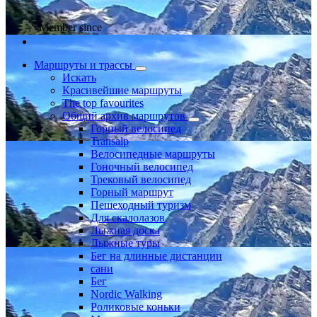
Member since
Маршруты и трассы
Искать
Красивейшие маршруты
The top favourites
Общий архив маршрутов
Горный велосипед
Transalp
Велосипедные маршруты
Гоночный велосипед
Трековый велосипед
Горный маршрут
Пешеходный туризм
Для скалолазов
Лыжная доска
Лыжные туры
Бег на длинные дистанции
сани
Бег
Nordic Walking
Роликовые коньки