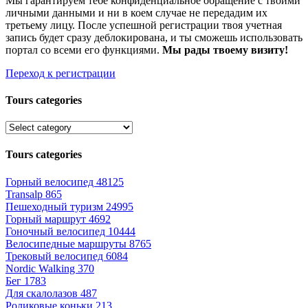
Мы гарантируем тебе конфиденциальное обращение с твоими
личными данными и ни в коем случае не передадим их
третьему лицу. После успешной регистрации твоя учетная
запись будет сразу деблокирована, и ты сможешь использовать
портал со всеми его функциями.
Мы рады твоему визиту!
Переход к регистрации
Tours categories
Tours categories
Горный велосипед
48125
Transalp
865
Пешеходный туризм
24995
Горный маршрут
4692
Гоночный велосипед
10444
Велосипедные маршруты
8765
Трековый велосипед
6084
Nordic Walking
370
Бег
1783
Для скалолазов
487
Роликовые коньки
213