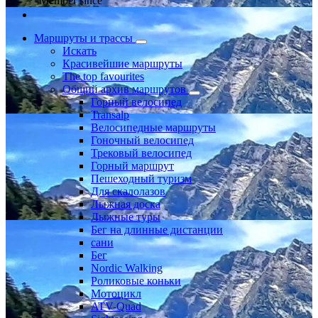
Member since
Маршруты и трассы
Искать
Красивейшие маршруты
The top favourites
Общий архив маршрутов
Горный велосипед
Transalp
Велосипедные маршруты
Гоночный велосипед
Трековый велосипед
Горный маршрут
Пешеходный туризм
Для скалолазов
Лыжная доска
Лыжные туры
Бег на длинные дистанции
сани
Бег
Nordic Walking
Роликовые коньки
Мотоцикл
ATV-Quad