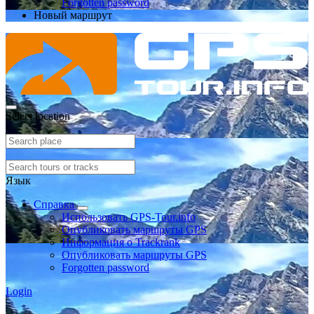
Forgotten password
Новый маршрут
Select location
Язык
Справка
Использовать GPS-Tour.info
Опубликовать маршруты GPS
Информация о Trackrank
Опубликовать маршруты GPS
Forgotten password
Login