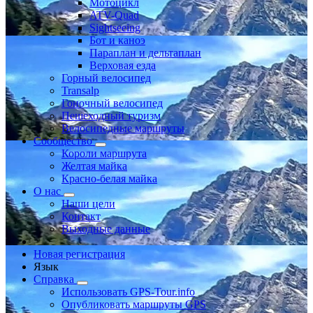
Мотоцикл
ATV-Quad
Sightseeing
Бот и каноэ
Параплан и дельтаплан
Верховая езда
Горный велосипед
Transalp
Гоночный велосипед
Пешеходный туризм
Велосипедные маршруты
Сообщество
Короли маршрута
Желтая майка
Красно-белая майка
О нас
Наши цели
Контакт
Выходные данные
Новая регистрация
Язык
Справка
Использовать GPS-Tour.info
Опубликовать маршруты GPS