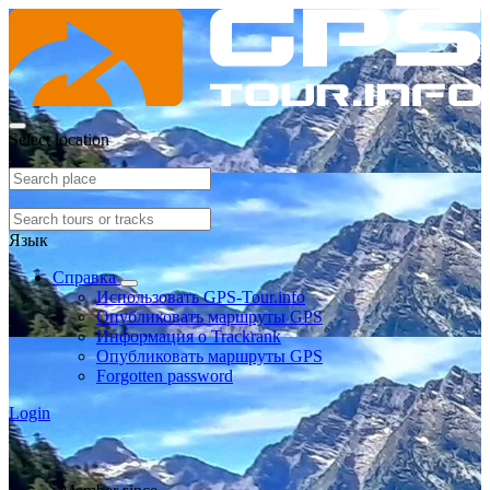
Select location
Язык
Справка
Использовать GPS-Tour.info
Опубликовать маршруты GPS
Информация о Trackrank
Опубликовать маршруты GPS
Forgotten password
Login