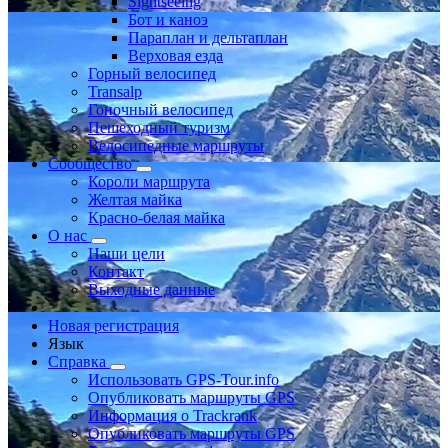
Sightseeing
Бот и каноэ
Параплан и дельтаплан
Верховая езда
Горный велосипед
Transalp
Гоночный велосипед
Пешеходный туризм
Велосипедные маршруты
Сообщество
Короли маршрута
Желтая майка
Красно-белая майка
О нас
Наши цели
Контакт
Выходные данные
Новая регистрация
Язык
Справка
Использовать GPS-Tour.info
Опубликовать маршруты GPS
Информация о Trackrank
Опубликовать маршруты GPS