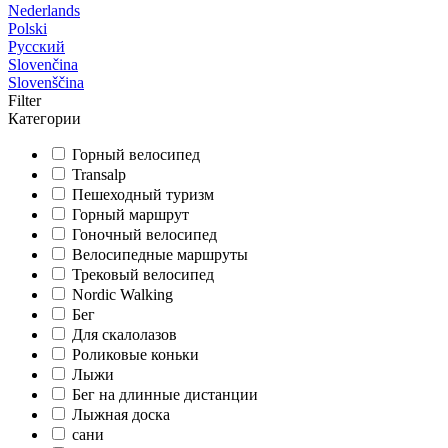
Nederlands
Polski
Русский
Slovenčina
Slovenščina
Filter
Категории
Горный велосипед
Transalp
Пешеходный туризм
Горный маршрут
Гоночный велосипед
Велосипедные маршруты
Трековый велосипед
Nordic Walking
Бег
Для скалолазов
Роликовые коньки
Лыжи
Бег на длинные дистанции
Лыжная доска
сани