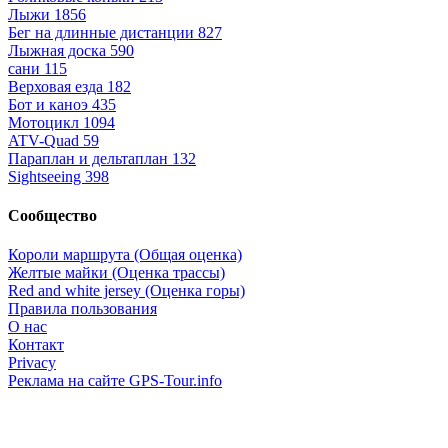
Лыжи
1856
Бег на длинные дистанции
827
Лыжная доска
590
сани
115
Верховая езда
182
Бот и каноэ
435
Мотоцикл
1094
ATV-Quad
59
Параплан и дельтаплан
132
Sightseeing
398
Сообщество
Короли маршрута (Общая оценка)
Желтые майки (Оценка трассы)
Red and white jersey (Оценка горы)
Правила пользования
О нас
Контакт
Privacy
Реклама на сайте GPS-Tour.info