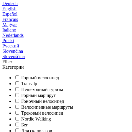
Deutsch
English
Español
Français
Magyar
Italiano
Nederlands
Polski
Русский
Slovenčina
Slovenščina
Filter
Категории
Горный велосипед
Transalp
Пешеходный туризм
Горный маршрут
Гоночный велосипед
Велосипедные маршруты
Трековый велосипед
Nordic Walking
Бег
Для скалолазов