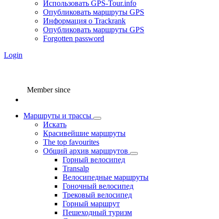
Использовать GPS-Tour.info
Опубликовать маршруты GPS
Информация о Trackrank
Опубликовать маршруты GPS
Forgotten password
Login
Member since
Маршруты и трассы
Искать
Красивейшие маршруты
The top favourites
Общий архив маршрутов
Горный велосипед
Transalp
Велосипедные маршруты
Гоночный велосипед
Трековый велосипед
Горный маршрут
Пешеходный туризм