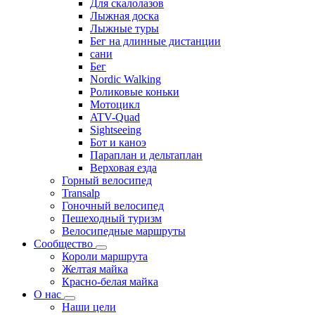
Для скалолазов
Лыжная доска
Лыжные туры
Бег на длинные дистанции
сани
Бег
Nordic Walking
Роликовые коньки
Мотоцикл
ATV-Quad
Sightseeing
Бот и каноэ
Параплан и дельтаплан
Верховая езда
Горный велосипед
Transalp
Гоночный велосипед
Пешеходный туризм
Велосипедные маршруты
Сообщество
Короли маршрута
Желтая майка
Красно-белая майка
О нас
Наши цели