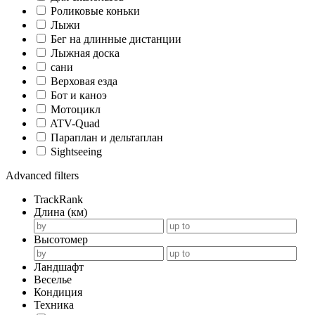
Роликовые коньки
Лыжи
Бег на длинные дистанции
Лыжная доска
сани
Верховая езда
Бот и каноэ
Мотоцикл
ATV-Quad
Параплан и дельтаплан
Sightseeing
Advanced filters
TrackRank
Длина (км)
Высотомер
Ландшафт
Веселье
Кондиция
Техника