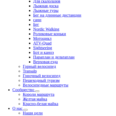
Для скалолазов
Лыжная доска
Лыжные туры
Бег на длинные дистанции
сани
Бег
Nordic Walking
Роликовые коньки
Мотоцикл
ATV-Quad
Sightseeing
Бот и каноэ
Параплан и дельтаплан
Верховая езда
Горный велосипед
Transalp
Гоночный велосипед
Пешеходный туризм
Велосипедные маршруты
Сообщество
Короли маршрута
Желтая майка
Красно-белая майка
О нас
Наши цели