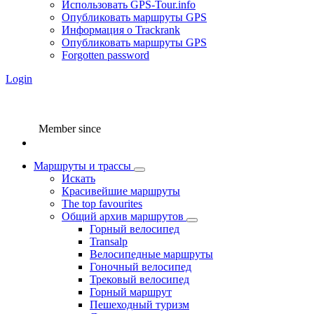
Использовать GPS-Tour.info
Опубликовать маршруты GPS
Информация о Trackrank
Опубликовать маршруты GPS
Forgotten password
Login
Member since
Маршруты и трассы
Искать
Красивейшие маршруты
The top favourites
Общий архив маршрутов
Горный велосипед
Transalp
Велосипедные маршруты
Гоночный велосипед
Трековый велосипед
Горный маршрут
Пешеходный туризм