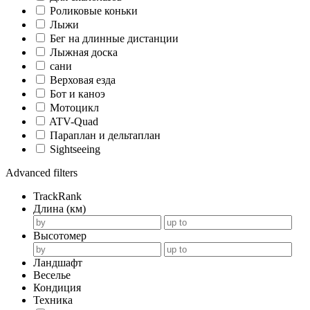
Роликовые коньки
Лыжи
Бег на длинные дистанции
Лыжная доска
сани
Верховая езда
Бот и каноэ
Мотоцикл
ATV-Quad
Параплан и дельтаплан
Sightseeing
Advanced filters
TrackRank
Длина (км)
Высотомер
Ландшафт
Веселье
Кондиция
Техника