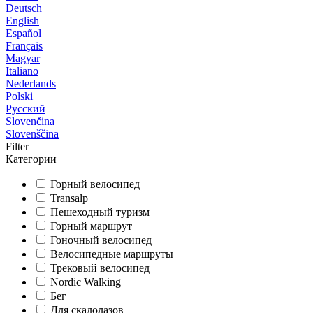
Deutsch
English
Español
Français
Magyar
Italiano
Nederlands
Polski
Русский
Slovenčina
Slovenščina
Filter
Категории
Горный велосипед
Transalp
Пешеходный туризм
Горный маршрут
Гоночный велосипед
Велосипедные маршруты
Трековый велосипед
Nordic Walking
Бег
Для скалолазов