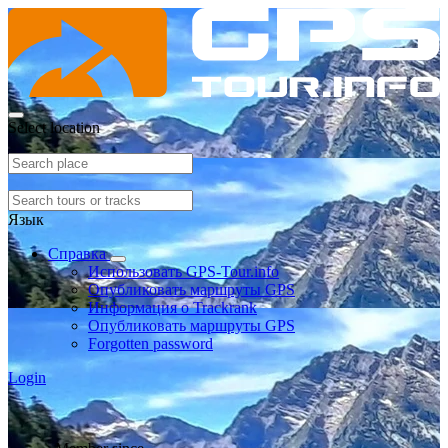
Select location
Язык
Справка
Использовать GPS-Tour.info
Опубликовать маршруты GPS
Информация о Trackrank
Опубликовать маршруты GPS
Forgotten password
Login