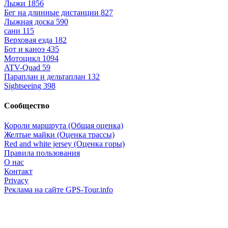
Лыжи
1856
Бег на длинные дистанции
827
Лыжная доска
590
сани
115
Верховая езда
182
Бот и каноэ
435
Мотоцикл
1094
ATV-Quad
59
Параплан и дельтаплан
132
Sightseeing
398
Сообщество
Короли маршрута (Общая оценка)
Желтые майки (Оценка трассы)
Red and white jersey (Оценка горы)
Правила пользования
О нас
Контакт
Privacy
Реклама на сайте GPS-Tour.info