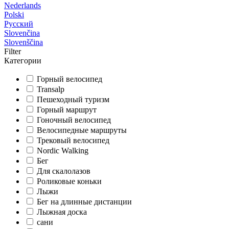
Nederlands
Polski
Русский
Slovenčina
Slovenščina
Filter
Категории
Горный велосипед
Transalp
Пешеходный туризм
Горный маршрут
Гоночный велосипед
Велосипедные маршруты
Трековый велосипед
Nordic Walking
Бег
Для скалолазов
Роликовые коньки
Лыжи
Бег на длинные дистанции
Лыжная доска
сани