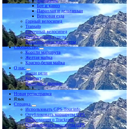
Sightseeing
Бот и каноэ
Параплан и дельтаплан
Верховая езда
Горный велосипед
Transalp
Гоночный велосипед
Пешеходный туризм
Велосипедные маршруты
Сообщество
Короли маршрута
Желтая майка
Красно-белая майка
О нас
Наши цели
Контакт
Выходные данные
Новая регистрация
Язык
Справка
Использовать GPS-Tour.info
Опубликовать маршруты GPS
Информация о Trackrank
Опубликовать маршруты GPS