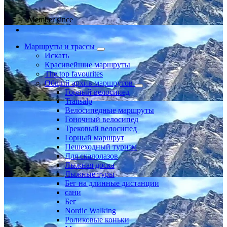
Member since
Маршруты и трассы
Искать
Красивейшие маршруты
The top favourites
Общий архив маршрутов
Горный велосипед
Transalp
Велосипедные маршруты
Гоночный велосипед
Трековый велосипед
Горный маршрут
Пешеходный туризм
Для скалолазов
Лыжная доска
Лыжные туры
Бег на длинные дистанции
сани
Бег
Nordic Walking
Роликовые коньки