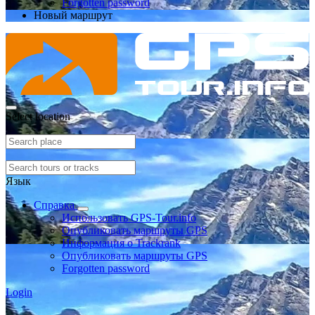
Forgotten password
Новый маршрут
Select location
Язык
Справка
Использовать GPS-Tour.info
Опубликовать маршруты GPS
Информация о Trackrank
Опубликовать маршруты GPS
Forgotten password
Login