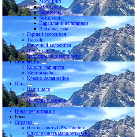
Мотоцикл
ATV-Quad
Sightseeing
Бот и каноэ
Параплан и дельтаплан
Верховая езда
Горный велосипед
Transalp
Гоночный велосипед
Пешеходный туризм
Велосипедные маршруты
Сообщество
Короли маршрута
Желтая майка
Красно-белая майка
О нас
Наши цели
Контакт
Выходные данные
Новая регистрация
Язык
Справка
Использовать GPS-Tour.info
Опубликовать маршруты GPS