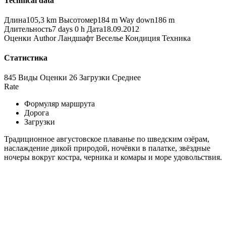
Technical data
Длина
105,3 km
Высотомер
184 m
Way down
186 m
Длительность
7 days 0 h
Дата
18.09.2012
Оценки
Author
Ландшафт
Веселье
Кондиция
Техника
Статистика
845 Виды
Оценки
26 Загрузки
Среднее
Rate
Формуляр маршрута
Дорога
Загрузки
Традиционное августовское плаванье по шведским озёрам,
наслаждение дикой природой, ночёвки в палатке, звёздные
ночеры вокруг костра, черника и комары и море удовольствия.