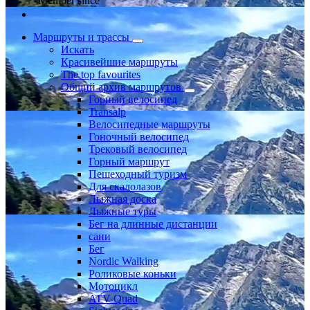
Member since
Маршруты и трассы
Искать
Красивейшие маршруты
The top favourites
Общий архив маршрутов
Горный велосипед
Transalp
Велосипедные маршруты
Гоночный велосипед
Трековый велосипед
Горный маршрут
Пешеходный туризм
Для скалолазов
Лыжная доска
Лыжные туры
Бег на длинные дистанции
сани
Бег
Nordic Walking
Роликовые коньки
Мотоцикл
ATV-Quad