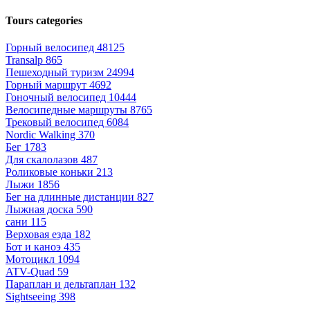
Tours categories
Горный велосипед
48125
Transalp
865
Пешеходный туризм
24994
Горный маршрут
4692
Гоночный велосипед
10444
Велосипедные маршруты
8765
Трековый велосипед
6084
Nordic Walking
370
Бег
1783
Для скалолазов
487
Роликовые коньки
213
Лыжи
1856
Бег на длинные дистанции
827
Лыжная доска
590
сани
115
Верховая езда
182
Бот и каноэ
435
Мотоцикл
1094
ATV-Quad
59
Параплан и дельтаплан
132
Sightseeing
398