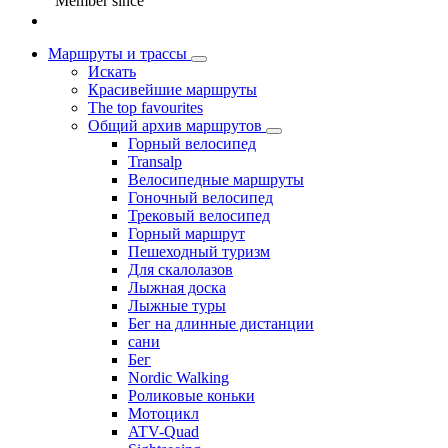
Member since
Маршруты и трассы
Искать
Красивейшие маршруты
The top favourites
Общий архив маршрутов
Горный велосипед
Transalp
Велосипедные маршруты
Гоночный велосипед
Трековый велосипед
Горный маршрут
Пешеходный туризм
Для скалолазов
Лыжная доска
Лыжные туры
Бег на длинные дистанции
сани
Бег
Nordic Walking
Роликовые коньки
Мотоцикл
ATV-Quad