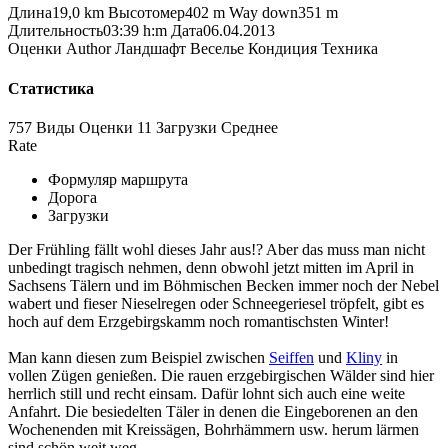
Длина
19,0 km
Высотомер
402 m
Way down
351 m
Длительность
03:39 h:m
Дата
06.04.2013
Оценки
Author
Ландшафт
Веселье
Кондиция
Техника
Статистика
757 Виды
Оценки
11 Загрузки
Среднее
Rate
Формуляр маршрута
Дорога
Загрузки
Der Frühling fällt wohl dieses Jahr aus!? Aber das muss man nicht
unbedingt tragisch nehmen, denn obwohl jetzt mitten im April in
Sachsens Tälern und im Böhmischen Becken immer noch der Nebel
wabert und fieser Nieselregen oder Schneegeriesel tröpfelt, gibt es
hoch auf dem Erzgebirgskamm noch romantischsten Winter!
Man kann diesen zum Beispiel zwischen
Seiffen
und
Kliny
in
vollen Zügen genießen. Die rauen erzgebirgischen Wälder sind hier
herrlich still und recht einsam. Dafür lohnt sich auch eine weite
Anfahrt. Die besiedelten Täler in denen die Eingeborenen an den
Wochenenden mit Kreissägen, Bohrhämmern usw. herum lärmen
sind schön weit weg.