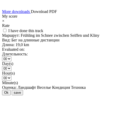
More downloads
Download PDF
My score
×
Rate
I have done this track
Маршрут:
Frühling im Schnee zwischen Seiffen und Kliny
Вид:
Бег на длинные дистанции
Длина:
19,0 km
Evaluated on:
Длительность:
Day(s)
Hour(s)
Minute(s)
Оценка:
Ландшафт
Веселье
Кондиция
Техника
Ok
save