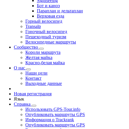
Sightseeing
Бот и каноэ
Параплан и дельтаплан
Верховая езда
Горный велосипед
Transalp
Гоночный велосипед
Пешеходный туризм
Велосипедные маршруты
Сообщество
Короли маршрута
Желтая майка
Красно-белая майка
О нас
Наши цели
Контакт
Выходные данные
Новая регистрация
Язык
Справка
Использовать GPS-Tour.info
Опубликовать маршруты GPS
Информация о Trackrank
Опубликовать маршруты GPS