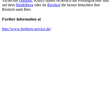
Tschechin (
Mnisek
, Kliny) finden sicherlich die Pfennigfuchser und
auf dem
Heidelberg
oder im
Berghof
die besser betuchten ihre
Brotzeit samt Bier.
Further information at
http://www.freiberg-service.de/