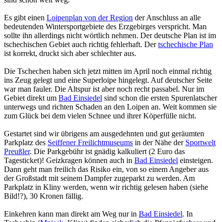
Es gibt einen
Loipenplan von der Region
der Anschluss an alle
bedeutenden Wintersportgebiete des Erzgebirges verspricht. Man
sollte ihn allerdings nicht wörtlich nehmen. Der deutsche Plan ist im
tschechischen Gebiet auch richtig fehlerhaft. Der
tschechische Plan
ist korrekt, druckt sich aber schlechter aus.
Die Tschechen haben sich jetzt mitten im April noch einmal richtig
ins Zeug gelegt und eine Superloipe hingelegt. Auf deutscher Seite
war man fauler. Die Altspur ist aber noch recht passabel. Nur im
Gebiet direkt um
Bad Einsiedel
sind schon die ersten Spurenlatscher
unterwegs und richten Schaden an den Loipen an. Weit kommen sie
zum Glück bei dem vielen Schnee und ihrer Köperfülle nicht.
Gestartet sind wir übrigens am ausgedehnten und gut geräumten
Parkplatz des
Seiffener Freilichtmuseums
in der Nähe der
Sportwelt
Preußler
. Die Parkgebühr ist gnädig kalkuliert (2 Euro das
Tagesticket)! Geizkragen können auch in
Bad Einsiedel
einsteigen.
Dann geht man freilich das Risiko ein, von so einem Angeber aus
der Großstadt mit seinem Dampfer zugeparkt zu werden. Am
Parkplatz in Kliny werden, wenn wir richtig gelesen haben (siehe
Bild!?), 30 Kronen fällig.
Einkehren kann man direkt am Weg nur in
Bad Einsiedel
. In