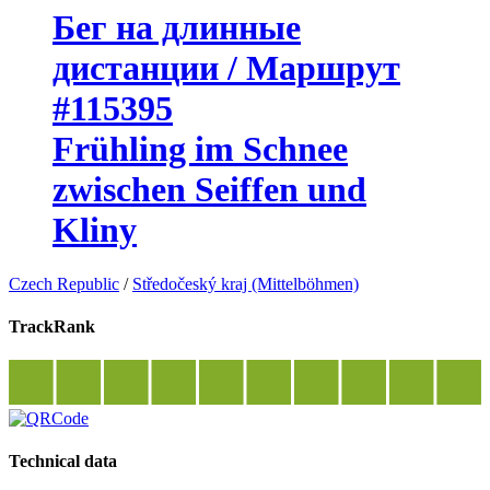
Бег на длинные
дистанции / Маршрут
#115395
Frühling im Schnee
zwischen Seiffen und
Kliny
Czech Republic
/
Středočeský kraj (Mittelböhmen)
TrackRank
Technical data