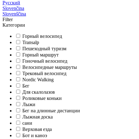
Русский
Slovenčina
Slovenščina
Filter
Категории
Горный велосипед
Transalp
Пешеходный туризм
Горный маршрут
Гоночный велосипед
Велосипедные маршруты
Трековый велосипед
Nordic Walking
Бег
Для скалолазов
Роликовые коньки
Лыжи
Бег на длинные дистанции
Лыжная доска
сани
Верховая езда
Бот и каноэ