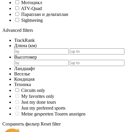
Мотоцикл
ATV-Quad
Параплан и дельтаплан
Sightseeing
Advanced filters
TrackRank
Длина (км)
Высотомер
Ландшафт
Веселье
Кондиция
Техника
Circuits only
My favorites only
Just my done tours
Just my preferred sports
Meine gesperrten Touren anzeigen
Сохранить фильтр
Reset filter