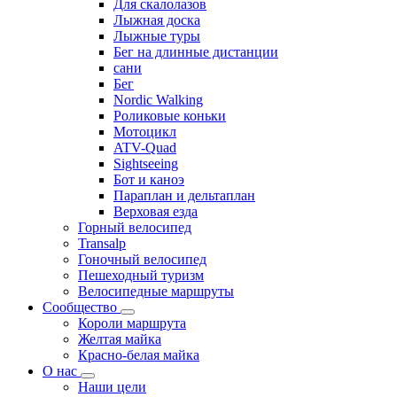
Для скалолазов
Лыжная доска
Лыжные туры
Бег на длинные дистанции
сани
Бег
Nordic Walking
Роликовые коньки
Мотоцикл
ATV-Quad
Sightseeing
Бот и каноэ
Параплан и дельтаплан
Верховая езда
Горный велосипед
Transalp
Гоночный велосипед
Пешеходный туризм
Велосипедные маршруты
Сообщество
Короли маршрута
Желтая майка
Красно-белая майка
О нас
Наши цели