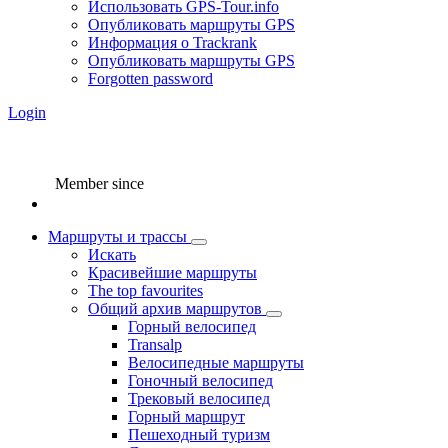
Использовать GPS-Tour.info
Опубликовать маршруты GPS
Информация о Trackrank
Опубликовать маршруты GPS
Forgotten password
Login
Member since
Маршруты и трассы
Искать
Красивейшие маршруты
The top favourites
Общий архив маршрутов
Горный велосипед
Transalp
Велосипедные маршруты
Гоночный велосипед
Трековый велосипед
Горный маршрут
Пешеходный туризм