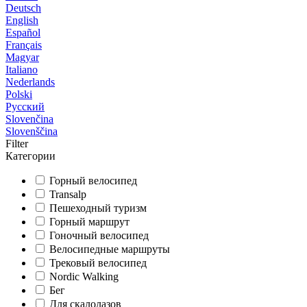
Deutsch
English
Español
Français
Magyar
Italiano
Nederlands
Polski
Русский
Slovenčina
Slovenščina
Filter
Категории
Горный велосипед
Transalp
Пешеходный туризм
Горный маршрут
Гоночный велосипед
Велосипедные маршруты
Трековый велосипед
Nordic Walking
Бег
Для скалолазов