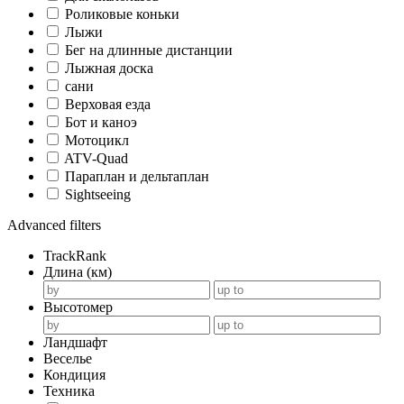
Роликовые коньки
Лыжи
Бег на длинные дистанции
Лыжная доска
сани
Верховая езда
Бот и каноэ
Мотоцикл
ATV-Quad
Параплан и дельтаплан
Sightseeing
Advanced filters
TrackRank
Длина (км)
Высотомер
Ландшафт
Веселье
Кондиция
Техника