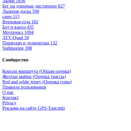
Лыжи
1856
Бег на длинные дистанции
827
Лыжная доска
590
сани
115
Верховая езда
182
Бот и каноэ
435
Мотоцикл
1094
ATV-Quad
59
Параплан и дельтаплан
132
Sightseeing
398
Сообщество
Короли маршрута (Общая оценка)
Желтые майки (Оценка трассы)
Red and white jersey (Оценка горы)
Правила пользования
О нас
Контакт
Privacy
Реклама на сайте GPS-Tour.info