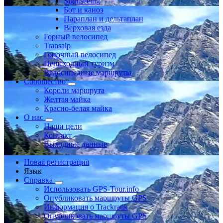
Sightseeing
Бот и каноэ
Параплан и дельтаплан
Верховая езда
Горный велосипед
Transalp
Гоночный велосипед
Пешеходный туризм
Велосипедные маршруты
Сообщество
Короли маршрута
Желтая майка
Красно-белая майка
О нас
Наши цели
Контакт
Выходные данные
Новая регистрация
Язык
Справка
Использовать GPS-Tour.info
Опубликовать маршруты GPS
Информация о Trackrank
Опубликовать маршруты GPS