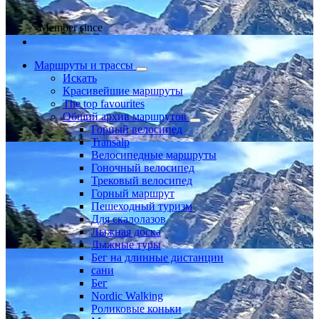
Member since
Маршруты и трассы
Искать
Красивейшие маршруты
The top favourites
Общий архив маршрутов
Горный велосипед
Transalp
Велосипедные маршруты
Гоночный велосипед
Трековый велосипед
Горный маршрут
Пешеходный туризм
Для скалолазов
Лыжная доска
Лыжные туры
Бег на длинные дистанции
сани
Бег
Nordic Walking
Роликовые коньки