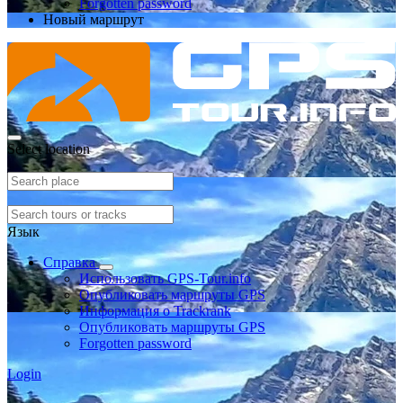
Forgotten password
Новый маршрут
Select location
Язык
Справка
Использовать GPS-Tour.info
Опубликовать маршруты GPS
Информация о Trackrank
Опубликовать маршруты GPS
Forgotten password
Login