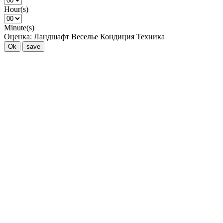
Hour(s)
Minute(s)
Оценка:
Ландшафт
Веселье
Кондиция
Техника
Ok
save