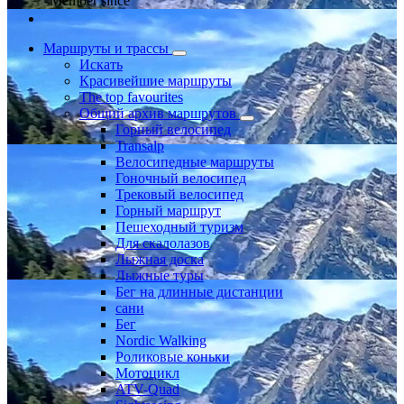
Member since
Маршруты и трассы
Искать
Красивейшие маршруты
The top favourites
Общий архив маршрутов
Горный велосипед
Transalp
Велосипедные маршруты
Гоночный велосипед
Трековый велосипед
Горный маршрут
Пешеходный туризм
Для скалолазов
Лыжная доска
Лыжные туры
Бег на длинные дистанции
сани
Бег
Nordic Walking
Роликовые коньки
Мотоцикл
ATV-Quad