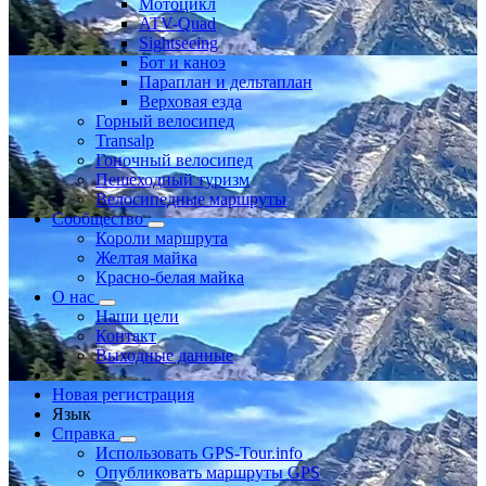
Мотоцикл
ATV-Quad
Sightseeing
Бот и каноэ
Параплан и дельтаплан
Верховая езда
Горный велосипед
Transalp
Гоночный велосипед
Пешеходный туризм
Велосипедные маршруты
Сообщество
Короли маршрута
Желтая майка
Красно-белая майка
О нас
Наши цели
Контакт
Выходные данные
Новая регистрация
Язык
Справка
Использовать GPS-Tour.info
Опубликовать маршруты GPS