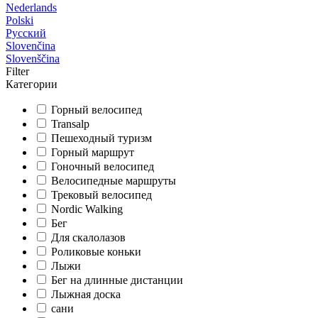
Nederlands
Polski
Русский
Slovenčina
Slovenščina
Filter
Категории
Горный велосипед
Transalp
Пешеходный туризм
Горный маршрут
Гоночный велосипед
Велосипедные маршруты
Трековый велосипед
Nordic Walking
Бег
Для скалолазов
Роликовые коньки
Лыжи
Бег на длинные дистанции
Лыжная доска
сани