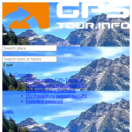
Select location
Язык
Справка
Использовать GPS-Tour.info
Опубликовать маршруты GPS
Информация о Trackrank
Опубликовать маршруты GPS
Forgotten password
Login