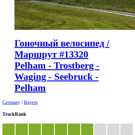
Гоночный велосипед /
Маршрут #13320
Pelham - Trostberg -
Waging - Seebruck -
Pelham
Germany
/
Bayern
TrackRank