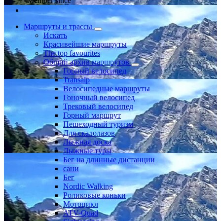
Member since
Маршруты и трассы
Искать
Красивейшие маршруты
The top favourites
Общий архив маршрутов
Горный велосипед
Transalp
Велосипедные маршруты
Гоночный велосипед
Трековый велосипед
Горный маршрут
Пешеходный туризм
Для скалолазов
Лыжная доска
Лыжные туры
Бег на длинные дистанции
сани
Бег
Nordic Walking
Роликовые коньки
Мотоцикл
ATV-Quad