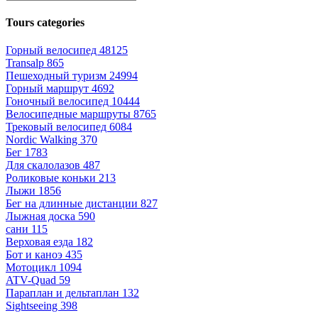
Tours categories
Горный велосипед
48125
Transalp
865
Пешеходный туризм
24994
Горный маршрут
4692
Гоночный велосипед
10444
Велосипедные маршруты
8765
Трековый велосипед
6084
Nordic Walking
370
Бег
1783
Для скалолазов
487
Роликовые коньки
213
Лыжи
1856
Бег на длинные дистанции
827
Лыжная доска
590
сани
115
Верховая езда
182
Бот и каноэ
435
Мотоцикл
1094
ATV-Quad
59
Параплан и дельтаплан
132
Sightseeing
398