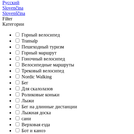
Русский
Slovenčina
Slovenščina
Filter
Категории
Горный велосипед
Transalp
Пешеходный туризм
Горный маршрут
Гоночный велосипед
Велосипедные маршруты
Трековый велосипед
Nordic Walking
Бег
Для скалолазов
Роликовые коньки
Лыжи
Бег на длинные дистанции
Лыжная доска
сани
Верховая езда
Бот и каноэ