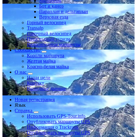
Sightseeing
Бот и каноэ
Параплан и дельтаплан
Верховая езда
Горный велосипед
Transalp
Гоночный велосипед
Пешеходный туризм
Велосипедные маршруты
Сообщество
Короли маршрута
Желтая майка
Красно-белая майка
О нас
Наши цели
Контакт
Выходные данные
Новая регистрация
Язык
Справка
Использовать GPS-Tour.info
Опубликовать маршруты GPS
Информация о Trackrank
Опубликовать маршруты GPS