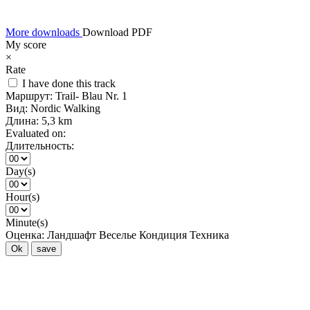
More downloads
Download PDF
My score
×
Rate
I have done this track
Маршрут:
Trail- Blau Nr. 1
Вид:
Nordic Walking
Длина:
5,3 km
Evaluated on:
Длительность:
Day(s)
Hour(s)
Minute(s)
Оценка:
Ландшафт
Веселье
Кондиция
Техника
Ok
save