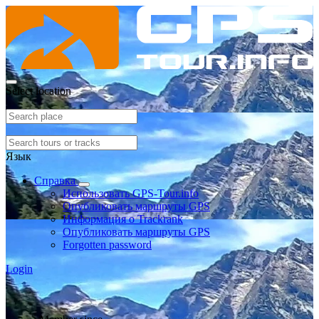
Select location
Язык
Справка
Использовать GPS-Tour.info
Опубликовать маршруты GPS
Информация о Trackrank
Опубликовать маршруты GPS
Forgotten password
Login