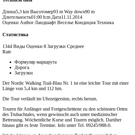
Длина
5,3 km
Высотомер
93 m
Way down
90 m
Длительность
01:00 h:m
Дата
11.11.2014
Оценки
Author
Ландшафт
Веселье
Кондиция
Техника
Статистика
1344 Виды
Оценки
8 Загрузки
Среднее
Rate
Формуляр маршрута
Дорога
Загрузки
Der Nordic Walking Trail-Blau Nr. 1 ist eine leichte Tour mit einer
Länge von 5,4 km und 112 hm.
Die Tour verläuft im Uhrzeigersinn, rechts herum.
Touren für Anfänger und Fortgeschrittene zu den schönsten Orten
des Trubachtales, wenn gewünscht auch unter medizinischer
Betreuung. Wöchentliche Kurse und Touren möglich. Darüber
hinaus gibt es feste Termine. Info unter Tel. 09245/988-0.