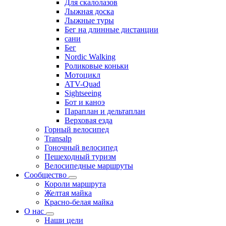
Для скалолазов
Лыжная доска
Лыжные туры
Бег на длинные дистанции
сани
Бег
Nordic Walking
Роликовые коньки
Мотоцикл
ATV-Quad
Sightseeing
Бот и каноэ
Параплан и дельтаплан
Верховая езда
Горный велосипед
Transalp
Гоночный велосипед
Пешеходный туризм
Велосипедные маршруты
Сообщество
Короли маршрута
Желтая майка
Красно-белая майка
О нас
Наши цели