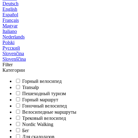
Deutsch
English
Español
Français
Magyar
Italiano
Nederlands
Polski
Русский
Slovenčina
Slovenščina
Filter
Категории
Горный велосипед
Transalp
Пешеходный туризм
Горный маршрут
Гоночный велосипед
Велосипедные маршруты
Трековый велосипед
Nordic Walking
Бег
Для скалолазов