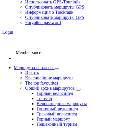
Использовать GPS-Tour.info
Опубликовать маршруты GPS
Информация о Trackrank
Опубликовать маршруты GPS
Forgotten password
Login
Member since
Маршруты и трассы
Искать
Красивейшие маршруты
The top favourites
Общий архив маршрутов
Горный велосипед
Transalp
Велосипедные маршруты
Гоночный велосипед
Трековый велосипед
Горный маршрут
Пешеходный туризм