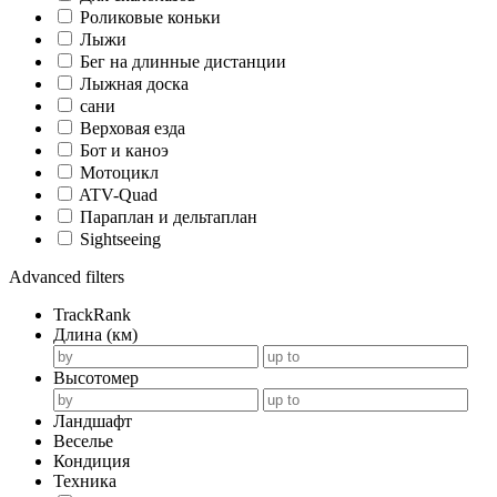
Роликовые коньки
Лыжи
Бег на длинные дистанции
Лыжная доска
сани
Верховая езда
Бот и каноэ
Мотоцикл
ATV-Quad
Параплан и дельтаплан
Sightseeing
Advanced filters
TrackRank
Длина (км)
Высотомер
Ландшафт
Веселье
Кондиция
Техника