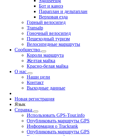
Sightseeing
Бот и каноэ
Параплан и дельтаплан
Верховая езда
Горный велосипед
Transalp
Гоночный велосипед
Пешеходный туризм
Велосипедные маршруты
Сообщество
Короли маршрута
Желтая майка
Красно-белая майка
О нас
Наши цели
Контакт
Выходные данные
Новая регистрация
Язык
Справка
Использовать GPS-Tour.info
Опубликовать маршруты GPS
Информация о Trackrank
Опубликовать маршруты GPS