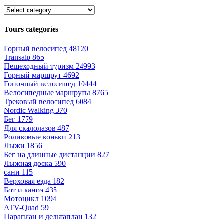
Tours categories
Горный велосипед
48120
Transalp
865
Пешеходный туризм
24993
Горный маршрут
4692
Гоночный велосипед
10444
Велосипедные маршруты
8765
Трековый велосипед
6084
Nordic Walking
370
Бег
1779
Для скалолазов
487
Роликовые коньки
213
Лыжи
1856
Бег на длинные дистанции
827
Лыжная доска
590
сани
115
Верховая езда
182
Бот и каноэ
435
Мотоцикл
1094
ATV-Quad
59
Параплан и дельтаплан
132