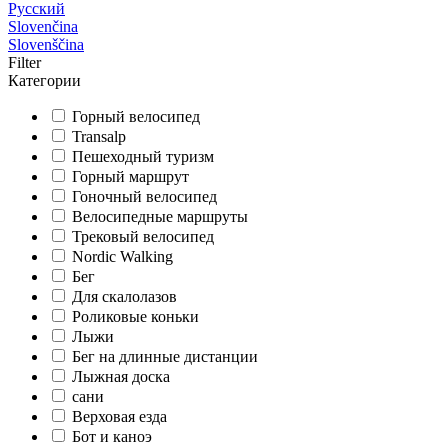
Русский
Slovenčina
Slovenščina
Filter
Категории
Горный велосипед
Transalp
Пешеходный туризм
Горный маршрут
Гоночный велосипед
Велосипедные маршруты
Трековый велосипед
Nordic Walking
Бег
Для скалолазов
Роликовые коньки
Лыжи
Бег на длинные дистанции
Лыжная доска
сани
Верховая езда
Бот и каноэ