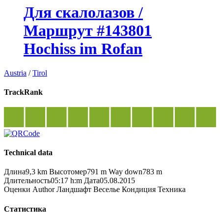
Для скалолазов /
Маршрут #143801
Hochiss im Rofan
Austria
/
Tirol
TrackRank
Technical data
Длина
9,3 km
Высотомер
791 m
Way down
783 m
Длительность
05:17 h:m
Дата
05.08.2015
Оценки
Author
Ландшафт
Веселье
Кондиция
Техника
Статистика