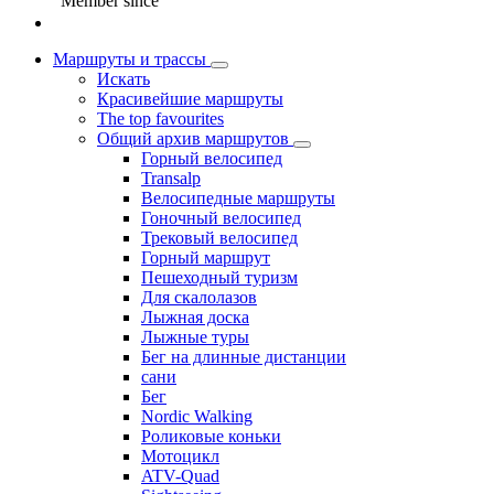
Member since
Маршруты и трассы
Искать
Красивейшие маршруты
The top favourites
Общий архив маршрутов
Горный велосипед
Transalp
Велосипедные маршруты
Гоночный велосипед
Трековый велосипед
Горный маршрут
Пешеходный туризм
Для скалолазов
Лыжная доска
Лыжные туры
Бег на длинные дистанции
сани
Бег
Nordic Walking
Роликовые коньки
Мотоцикл
ATV-Quad