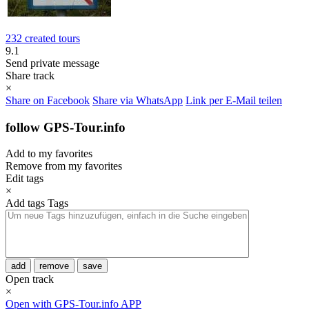
232 created tours
9.1
Send private message
Share track
×
Share on Facebook
Share via WhatsApp
Link per E-Mail teilen
follow GPS-Tour.info
Add to my favorites
Remove from my favorites
Edit tags
×
Add tags
Tags
add
remove
save
Open track
×
Open with GPS-Tour.info APP