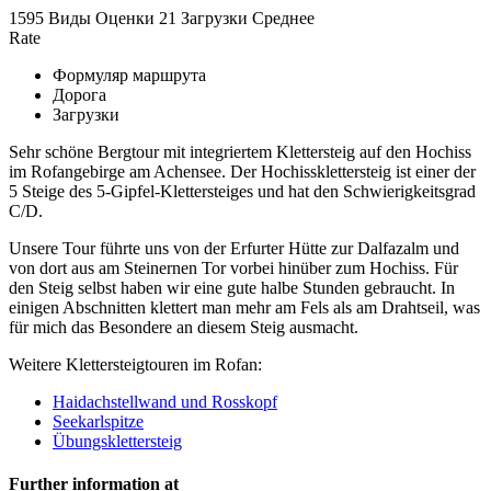
1595 Виды
Оценки
21 Загрузки
Среднее
Rate
Формуляр маршрута
Дорога
Загрузки
Sehr schöne Bergtour mit integriertem Klettersteig auf den Hochiss
im Rofangebirge am Achensee. Der Hochissklettersteig ist einer der
5 Steige des 5-Gipfel-Klettersteiges und hat den Schwierigkeitsgrad
C/D.
Unsere Tour führte uns von der Erfurter Hütte zur Dalfazalm und
von dort aus am Steinernen Tor vorbei hinüber zum Hochiss. Für
den Steig selbst haben wir eine gute halbe Stunden gebraucht. In
einigen Abschnitten klettert man mehr am Fels als am Drahtseil, was
für mich das Besondere an diesem Steig ausmacht.
Weitere Klettersteigtouren im Rofan:
Haidachstellwand und Rosskopf
Seekarlspitze
Übungsklettersteig
Further information at