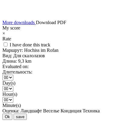
More downloads
Download PDF
My score
×
Rate
I have done this track
Маршрут:
Hochiss im Rofan
Вид:
Для скалолазов
Длина:
9,3 km
Evaluated on:
Длительность:
Day(s)
Hour(s)
Minute(s)
Оценка:
Ландшафт
Веселье
Кондиция
Техника
Ok
save