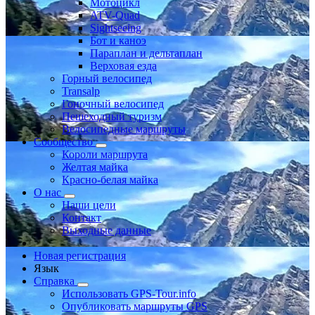
Мотоцикл
ATV-Quad
Sightseeing
Бот и каноэ
Параплан и дельтаплан
Верховая езда
Горный велосипед
Transalp
Гоночный велосипед
Пешеходный туризм
Велосипедные маршруты
Сообщество
Короли маршрута
Желтая майка
Красно-белая майка
О нас
Наши цели
Контакт
Выходные данные
Новая регистрация
Язык
Справка
Использовать GPS-Tour.info
Опубликовать маршруты GPS