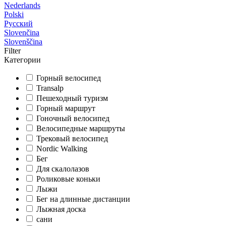
Nederlands
Polski
Русский
Slovenčina
Slovenščina
Filter
Категории
Горный велосипед
Transalp
Пешеходный туризм
Горный маршрут
Гоночный велосипед
Велосипедные маршруты
Трековый велосипед
Nordic Walking
Бег
Для скалолазов
Роликовые коньки
Лыжи
Бег на длинные дистанции
Лыжная доска
сани