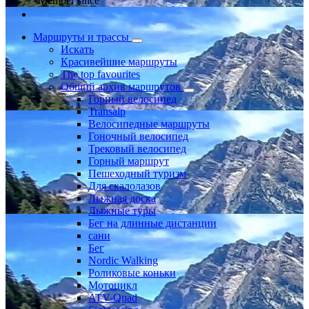
Member since
Маршруты и трассы
Искать
Красивейшие маршруты
The top favourites
Общий архив маршрутов
Горный велосипед
Transalp
Велосипедные маршруты
Гоночный велосипед
Трековый велосипед
Горный маршрут
Пешеходный туризм
Для скалолазов
Лыжная доска
Лыжные туры
Бег на длинные дистанции
сани
Бег
Nordic Walking
Роликовые коньки
Мотоцикл
ATV-Quad