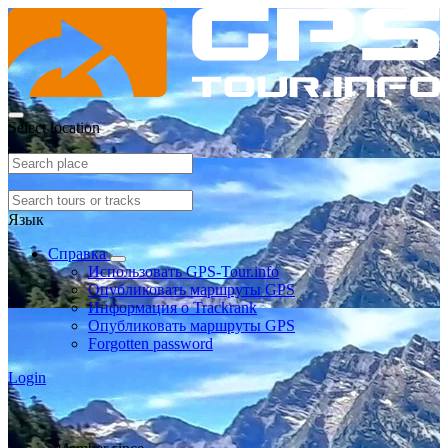
Select location
Язык
Справка
Использовать GPS-Tour.info
Опубликовать маршруты GPS
Информация о Trackrank
Опубликовать маршруты GPS
Forgotten password
Login