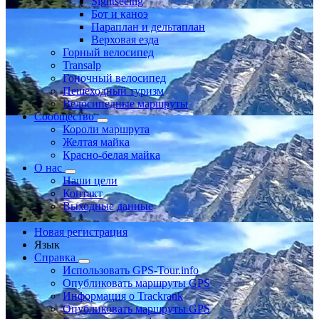
Sightseeing
Бот и каноэ
Параплан и дельтаплан
Верховая езда
Горный велосипед
Transalp
Гоночный велосипед
Пешеходный туризм
Велосипедные маршруты
Сообщество
Короли маршрута
Желтая майка
Красно-белая майка
О нас
Наши цели
Контакт
Выходные данные
Новая регистрация
Язык
Справка
Использовать GPS-Tour.info
Опубликовать маршруты GPS
Информация о Trackrank
Опубликовать маршруты GPS