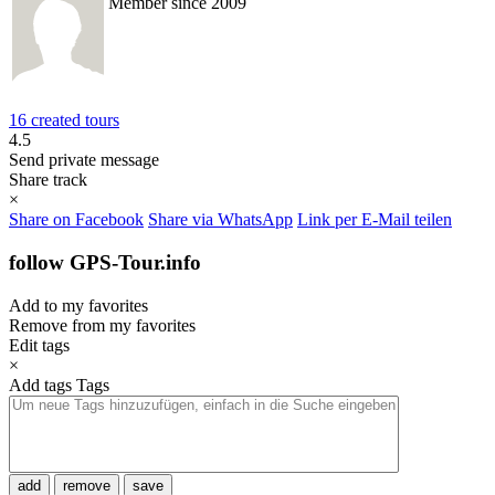
Member since 2009
16 created tours
4.5
Send private message
Share track
×
Share on Facebook
Share via WhatsApp
Link per E-Mail teilen
follow GPS-Tour.info
Add to my favorites
Remove from my favorites
Edit tags
×
Add tags
Tags
add
remove
save