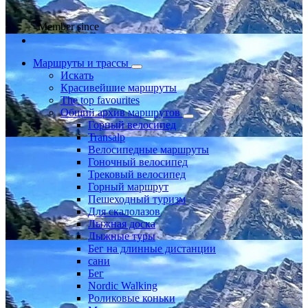
Member since
Маршруты и трассы
Искать
Красивейшие маршруты
The top favourites
Общий архив маршрутов
Горный велосипед
Transalp
Велосипедные маршруты
Гоночный велосипед
Трековый велосипед
Горный маршрут
Пешеходный туризм
Для скалолазов
Лыжная доска
Лыжные туры
Бег на длинные дистанции
сани
Бег
Nordic Walking
Роликовые коньки