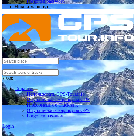
Forgotten password
Новый маршрут
Select location
Язык
Справка
Использовать GPS-Tour.info
Опубликовать маршруты GPS
Информация о Trackrank
Опубликовать маршруты GPS
Forgotten password
Login