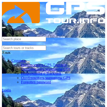
Select location
Язык
Справка
Использовать GPS-Tour.info
Опубликовать маршруты GPS
Информация о Trackrank
Опубликовать маршруты GPS
Forgotten password
Login