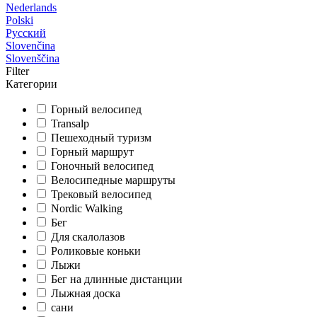
Nederlands
Polski
Русский
Slovenčina
Slovenščina
Filter
Категории
Горный велосипед
Transalp
Пешеходный туризм
Горный маршрут
Гоночный велосипед
Велосипедные маршруты
Трековый велосипед
Nordic Walking
Бег
Для скалолазов
Роликовые коньки
Лыжи
Бег на длинные дистанции
Лыжная доска
сани