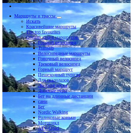
Member since
Маршруты и трассы
Искать
Красивейшие маршруты
The top favourites
Общий архив маршрутов
Горный велосипед
Transalp
Велосипедные маршруты
Гоночный велосипед
Трековый велосипед
Горный маршрут
Пешеходный туризм
Для скалолазов
Лыжная доска
Лыжные туры
Бег на длинные дистанции
сани
Бег
Nordic Walking
Роликовые коньки
Мотоцикл
ATV-Quad