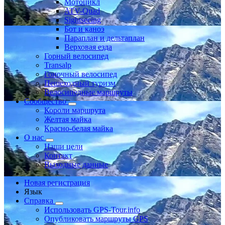
Мотоцикл
ATV-Quad
Sightseeing
Бот и каноэ
Параплан и дельтаплан
Верховая езда
Горный велосипед
Transalp
Гоночный велосипед
Пешеходный туризм
Велосипедные маршруты
Сообщество
Короли маршрута
Желтая майка
Красно-белая майка
О нас
Наши цели
Контакт
Выходные данные
Новая регистрация
Язык
Справка
Использовать GPS-Tour.info
Опубликовать маршруты GPS