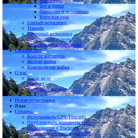
Sightseeing
Бот и каноэ
Параплан и дельтаплан
Верховая езда
Горный велосипед
Transalp
Гоночный велосипед
Пешеходный туризм
Велосипедные маршруты
Сообщество
Короли маршрута
Желтая майка
Красно-белая майка
О нас
Наши цели
Контакт
Выходные данные
Новая регистрация
Язык
Справка
Использовать GPS-Tour.info
Опубликовать маршруты GPS
Информация о Trackrank
Опубликовать маршруты GPS