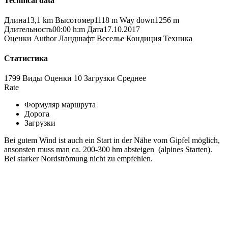
Technical data
Длина
13,1 km
Высотомер
1118 m
Way down
1256 m
Длительность
00:00 h:m
Дата
17.10.2017
Оценки
Author
Ландшафт
Веселье
Кондиция
Техника
Статистика
1799 Виды
Оценки
10 Загрузки
Среднее
Rate
Формуляр маршрута
Дорога
Загрузки
Bei gutem Wind ist auch ein Start in der Nähe vom Gipfel möglich,
ansonsten muss man ca. 200-300 hm absteigen (alpines Starten).
Bei starker Nordströmung nicht zu empfehlen.