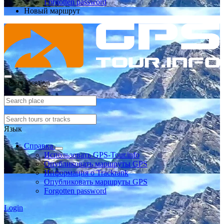
Forgotten password
Новый маршрут
Select location
Язык
Справка
Использовать GPS-Tour.info
Опубликовать маршруты GPS
Информация о Trackrank
Опубликовать маршруты GPS
Forgotten password
Login