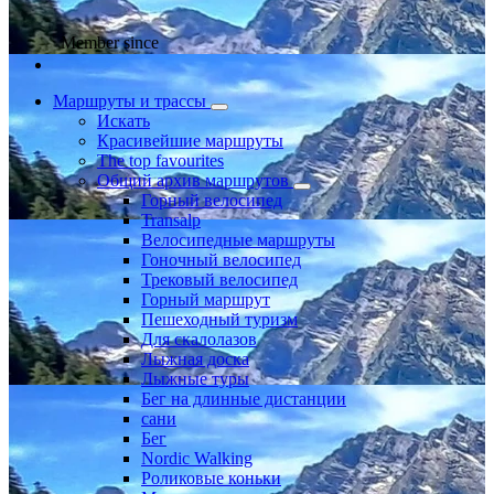
Member since
Маршруты и трассы
Искать
Красивейшие маршруты
The top favourites
Общий архив маршрутов
Горный велосипед
Transalp
Велосипедные маршруты
Гоночный велосипед
Трековый велосипед
Горный маршрут
Пешеходный туризм
Для скалолазов
Лыжная доска
Лыжные туры
Бег на длинные дистанции
сани
Бег
Nordic Walking
Роликовые коньки