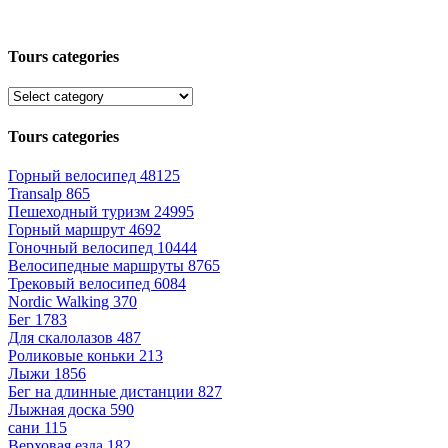
Tours categories
Tours categories
Горный велосипед
48125
Transalp
865
Пешеходный туризм
24995
Горный маршрут
4692
Гоночный велосипед
10444
Велосипедные маршруты
8765
Трековый велосипед
6084
Nordic Walking
370
Бег
1783
Для скалолазов
487
Роликовые коньки
213
Лыжи
1856
Бег на длинные дистанции
827
Лыжная доска
590
сани
115
Верховая езда
182