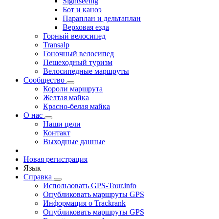
Sightseeing
Бот и каноэ
Параплан и дельтаплан
Верховая езда
Горный велосипед
Transalp
Гоночный велосипед
Пешеходный туризм
Велосипедные маршруты
Сообщество
Короли маршрута
Желтая майка
Красно-белая майка
О нас
Наши цели
Контакт
Выходные данные
Новая регистрация
Язык
Справка
Использовать GPS-Tour.info
Опубликовать маршруты GPS
Информация о Trackrank
Опубликовать маршруты GPS