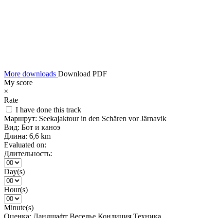
More downloads
Download PDF
My score
×
Rate
I have done this track
Маршрут:
Seekajaktour in den Schären vor Järnavik
Вид:
Бот и каноэ
Длина:
6,6 km
Evaluated on:
Длительность:
Day(s)
Hour(s)
Minute(s)
Оценка:
Ландшафт
Веселье
Кондиция
Техника