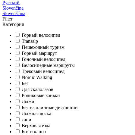
Русский
Slovenčina
Slovenščina
Filter
Категории
Горный велосипед
Transalp
Пешеходный туризм
Горный маршрут
Гоночный велосипед
Велосипедные маршруты
Трековый велосипед
Nordic Walking
Бег
Для скалолазов
Роликовые коньки
Лыжи
Бег на длинные дистанции
Лыжная доска
сани
Верховая езда
Бот и каноэ