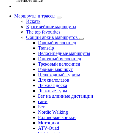
Member since
Маршруты и трассы
Искать
Красивейшие маршруты
The top favourites
Общий архив маршрутов
Горный велосипед
Transalp
Велосипедные маршруты
Гоночный велосипед
Трековый велосипед
Горный маршрут
Пешеходный туризм
Для скалолазов
Лыжная доска
Лыжные туры
Бег на длинные дистанции
сани
Бег
Nordic Walking
Роликовые коньки
Мотоцикл
ATV-Quad