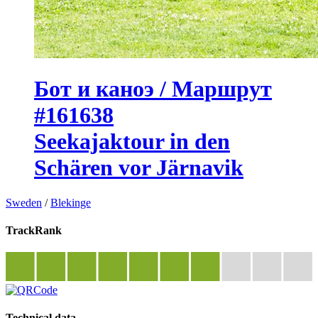
Бот и каноэ / Маршрут
#161638
Seekajaktour in den
Schären vor Järnavik
Sweden
/
Blekinge
TrackRank
Technical data