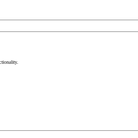
tionality.