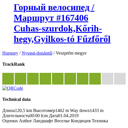
Горный велосипед /
Маршрут #167406
Cuhas-szurdok,Kőrih-
hegy,Gyilkos-tó Fűzfőről
Hungary
/
Nyugat-dunántúl
/
Veszprém megye
TrackRank
Technical data
Длина
120,5 km
Высотомер
1462 m
Way down
1433 m
Длительность
00:00 h:m
Дата
01.04.2019
Оценки
Author
Ландшафт
Веселье
Кондиция
Техника