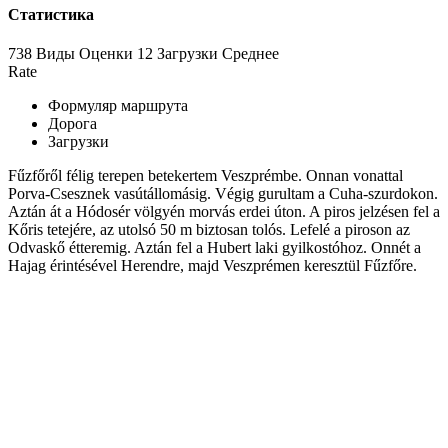
Статистика
738 Виды
Оценки
12 Загрузки
Среднее
Rate
Формуляр маршрута
Дорога
Загрузки
Fűzfőről félig terepen betekertem Veszprémbe. Onnan vonattal
Porva-Csesznek vasútállomásig. Végig gurultam a Cuha-szurdokon.
Aztán át a Hódosér völgyén morvás erdei úton. A piros jelzésen fel a
Kőris tetejére, az utolsó 50 m biztosan tolós. Lefelé a piroson az
Odvaskő étteremig. Aztán fel a Hubert laki gyilkostóhoz. Onnét a
Hajag érintésével Herendre, majd Veszprémen keresztül Fűzfőre.