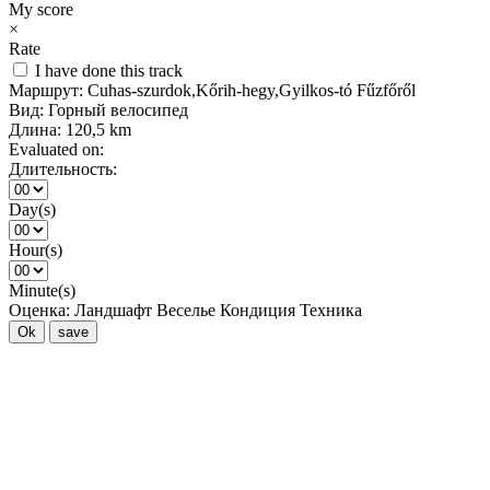
My score
×
Rate
I have done this track
Маршрут:
Cuhas-szurdok,Kőrih-hegy,Gyilkos-tó Fűzfőről
Вид:
Горный велосипед
Длина:
120,5 km
Evaluated on:
Длительность:
Day(s)
Hour(s)
Minute(s)
Оценка:
Ландшафт
Веселье
Кондиция
Техника
Ok
save