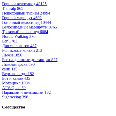
Горный велосипед
48125
Transalp
865
Пешеходный туризм
24994
Горный маршрут
4692
Гоночный велосипед
10444
Велосипедные маршруты
8765
Трековый велосипед
6084
Nordic Walking
370
Бег
1783
Для скалолазов
487
Роликовые коньки
213
Лыжи
1856
Бег на длинные дистанции
827
Лыжная доска
590
сани
115
Верховая езда
182
Бот и каноэ
435
Мотоцикл
1094
ATV-Quad
59
Параплан и дельтаплан
132
Sightseeing
398
Сообщество