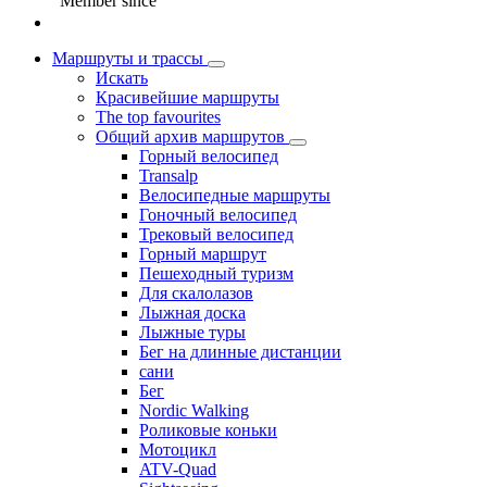
Member since
Маршруты и трассы
Искать
Красивейшие маршруты
The top favourites
Общий архив маршрутов
Горный велосипед
Transalp
Велосипедные маршруты
Гоночный велосипед
Трековый велосипед
Горный маршрут
Пешеходный туризм
Для скалолазов
Лыжная доска
Лыжные туры
Бег на длинные дистанции
сани
Бег
Nordic Walking
Роликовые коньки
Мотоцикл
ATV-Quad