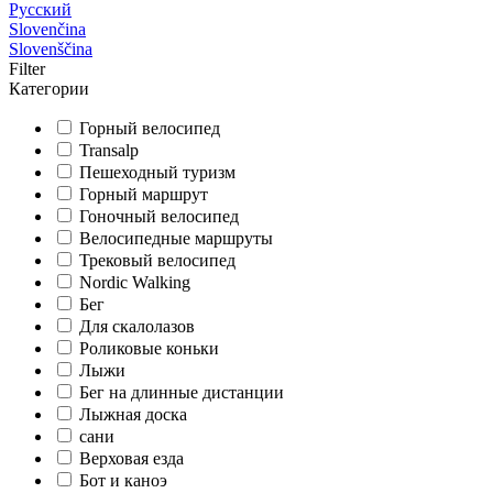
Русский
Slovenčina
Slovenščina
Filter
Категории
Горный велосипед
Transalp
Пешеходный туризм
Горный маршрут
Гоночный велосипед
Велосипедные маршруты
Трековый велосипед
Nordic Walking
Бег
Для скалолазов
Роликовые коньки
Лыжи
Бег на длинные дистанции
Лыжная доска
сани
Верховая езда
Бот и каноэ