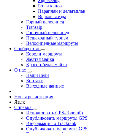
Sightseeing
Бот и каноэ
Параплан и дельтаплан
Верховая езда
Горный велосипед
Transalp
Гоночный велосипед
Пешеходный туризм
Велосипедные маршруты
Сообщество
Короли маршрута
Желтая майка
Красно-белая майка
О нас
Наши цели
Контакт
Выходные данные
Новая регистрация
Язык
Справка
Использовать GPS-Tour.info
Опубликовать маршруты GPS
Информация о Trackrank
Опубликовать маршруты GPS