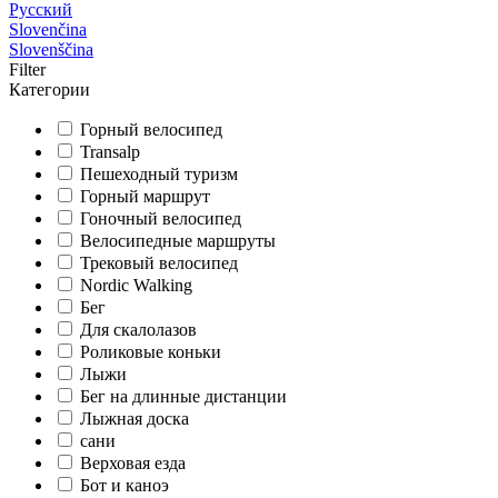
Русский
Slovenčina
Slovenščina
Filter
Категории
Горный велосипед
Transalp
Пешеходный туризм
Горный маршрут
Гоночный велосипед
Велосипедные маршруты
Трековый велосипед
Nordic Walking
Бег
Для скалолазов
Роликовые коньки
Лыжи
Бег на длинные дистанции
Лыжная доска
сани
Верховая езда
Бот и каноэ