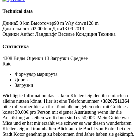
Technical data
Длина
5,0 km
Высотомер
90 m
Way down
128 m
Длительность
02:00 h:m
Дата
13.09.2019
Оценки
Author
Ландшафт
Веселье
Кондиция
Техника
Статистика
4308 Виды
Оценки
13 Загрузки
Среднее
Rate
Формуляр маршрута
Дорога
Загрузки
Wichtigste Information das ist kein Klettersteig den ihr einfach so
alleine nutzen könnt. Hier ist eine Telefonnummer
+38267511364
bitte ruft vorher hier an ihr könnt alleine gehen oder mit Guide es
kostet 30,00€ pro Person mit eigener Ausrüstung wenn ihr die
Ausrüstung ausleihen wollt dann sind es 50,00€. Mein Guide war
Mica und er hat mir erzählt wie schwer es war diesen wunderbaren
Klettersteig mit traumhaften Blick auf die Bucht von Kotor bei der
Stadt Kotor genehmigt zu bekommen drei Jahre haben sie gekämpft.