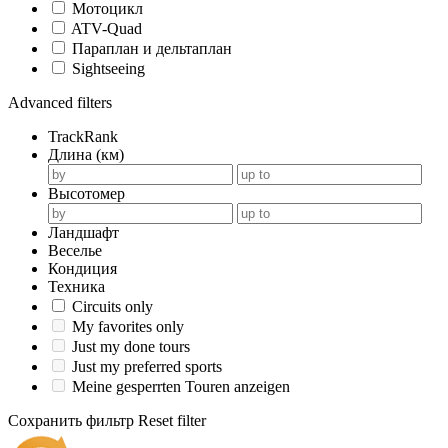
Мотоцикл
ATV-Quad
Параплан и дельтаплан
Sightseeing
Advanced filters
TrackRank
Длина (км)
Высотомер
Ландшафт
Веселье
Кондиция
Техника
Circuits only
My favorites only
Just my done tours
Just my preferred sports
Meine gesperrten Touren anzeigen
Сохранить фильтр
Reset filter