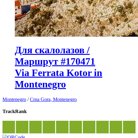
Для скалолазов /
Маршрут #170471
Via Ferrata Kotor in
Montenegro
Montenegro
/
Crna Gora, Montenegro
TrackRank