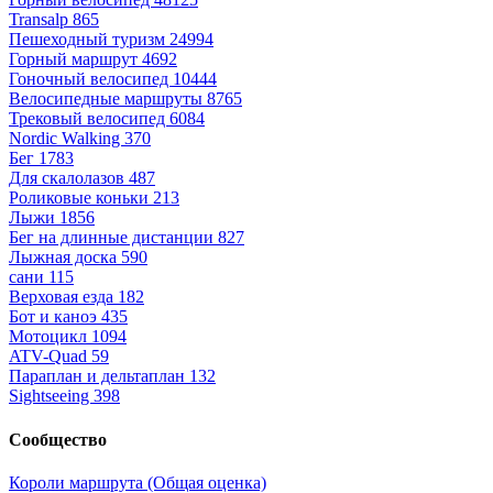
Transalp
865
Пешеходный туризм
24994
Горный маршрут
4692
Гоночный велосипед
10444
Велосипедные маршруты
8765
Трековый велосипед
6084
Nordic Walking
370
Бег
1783
Для скалолазов
487
Роликовые коньки
213
Лыжи
1856
Бег на длинные дистанции
827
Лыжная доска
590
сани
115
Верховая езда
182
Бот и каноэ
435
Мотоцикл
1094
ATV-Quad
59
Параплан и дельтаплан
132
Sightseeing
398
Сообщество
Короли маршрута (Общая оценка)