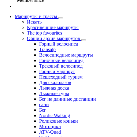
Member since
Маршруты и трассы
Искать
Красивейшие маршруты
The top favourites
Общий архив маршрутов
Горный велосипед
Transalp
Велосипедные маршруты
Гоночный велосипед
Трековый велосипед
Горный маршрут
Пешеходный туризм
Для скалолазов
Лыжная доска
Лыжные туры
Бег на длинные дистанции
сани
Бег
Nordic Walking
Роликовые коньки
Мотоцикл
ATV-Quad