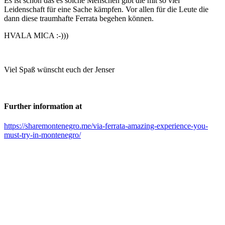
Es ist schön das es solche Menschen gibt die mit so viel
Leidenschaft für eine Sache kämpfen. Vor allen für die Leute die
dann diese traumhafte Ferrata begehen können.
HVALA MICA :-)))
Viel Spaß wünscht euch der Jenser
Further information at
https://sharemontenegro.me/via-ferrata-amazing-experience-you-
must-try-in-montenegro/