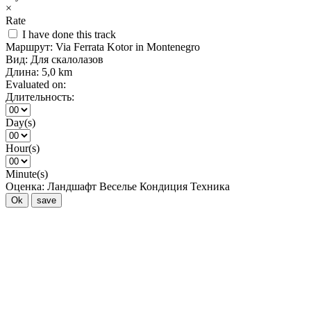
×
Rate
I have done this track
Маршрут:
Via Ferrata Kotor in Montenegro
Вид:
Для скалолазов
Длина:
5,0 km
Evaluated on:
Длительность:
Day(s)
Hour(s)
Minute(s)
Оценка:
Ландшафт
Веселье
Кондиция
Техника
Ok
save