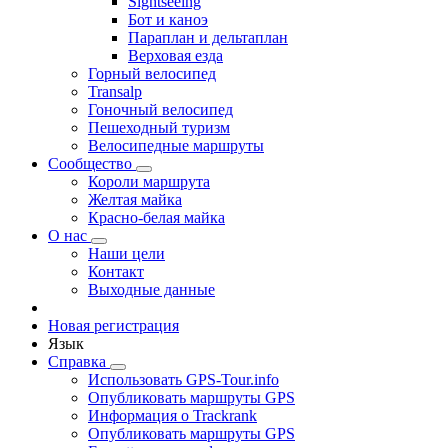
Sightseeing
Бот и каноэ
Параплан и дельтаплан
Верховая езда
Горный велосипед
Transalp
Гоночный велосипед
Пешеходный туризм
Велосипедные маршруты
Сообщество
Короли маршрута
Желтая майка
Красно-белая майка
О нас
Наши цели
Контакт
Выходные данные
Новая регистрация
Язык
Справка
Использовать GPS-Tour.info
Опубликовать маршруты GPS
Информация о Trackrank
Опубликовать маршруты GPS