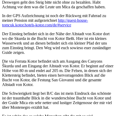
Deswegen geht den Steig bitte nicht ohne zu bezahlen. Habt
Achtung vor dem was die Leute um Mica da geschaffen haben.
In der GPS Aufzeichnung ist noch der Rückweg mit Fahrrad zu
meiner Pension mit aufgezeichnet
http://guest-house-
tomcuk.kotor.hotels-kotor.com/de/#service
Der Einstieg befindet sich in der Nähe der Altstadt von Kotor dort
wo die Skurda in die Bucht von Kotor fließt. Hier ist ein kleines
Wasserwerk und an diesen befindet sich ein kleiner Pfad der uns
zum Einstieg bringt. Den Weg wird euch sowieso euer zuständiger
Guide zeigen.
Die via Ferrata Kotor befindet sich am Ausgang des Canyons
Škurda und am Eingang der Altstadt von Kotor. Er beginnt auf einer
Höhe von 80 m und endet auf 205 m. Die Felsen, in denen sich der
Klettersteig befindet, bieten einen hervorragenden Blick auf die
Bucht von Kotor, die Festung San Giovanni und die gesamte
Altstadt von Kotor.
Die Schwierigkeit liegt bei B/C das ist mein Eindruck das schönste
ist der traumhafte Blick in die wunderschöne Bucht von Kotor und
der Guide Mica ein sehr netter und lustiger Zeitgenosse der mir viel
über Montenegro erzählt hat.