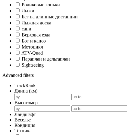
Роликовые коньки
Лыжи
Бег на длинные дистанции
Лыжная доска
сани
Верховая езда
Бот и каноэ
Мотоцикл
ATV-Quad
Параплан и дельтаплан
Sightseeing
Advanced filters
TrackRank
Длина (км)
Высотомер
Ландшафт
Веселье
Кондиция
Техника