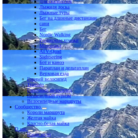
Для скалолазов
Лыжная доска
Лыжные туры
Бег на длинные дистанции
сани
Бег
Nordic Walking
Роликовые коньки
Мотоцикл
ATV-Quad
Sightseeing
Бот и каноэ
Параплан и дельтаплан
Верховая езда
Горный велосипед
Transalp
Гоночный велосипед
Пешеходный туризм
Велосипедные маршруты
Сообщество
Короли маршрута
Желтая майка
Красно-белая майка
О нас
Наши цели