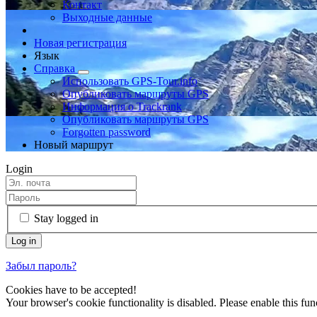
Контакт
Выходные данные
Новая регистрация
Язык
Справка
Использовать GPS-Tour.info
Опубликовать маршруты GPS
Информация о Trackrank
Опубликовать маршруты GPS
Forgotten password
Новый маршрут
Login
Stay logged in
Забыл пароль?
Cookies have to be accepted!
Your browser's cookie functionality is disabled. Please enable this func