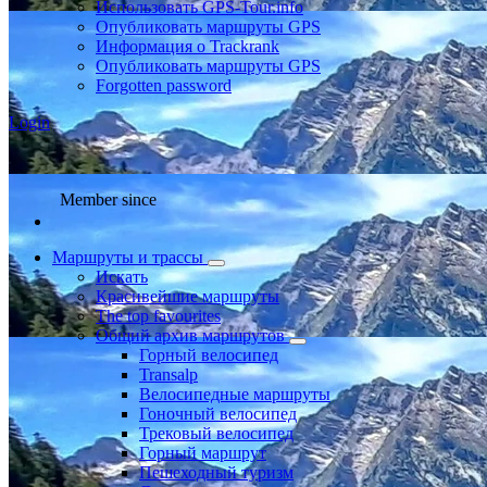
Использовать GPS-Tour.info
Опубликовать маршруты GPS
Информация о Trackrank
Опубликовать маршруты GPS
Forgotten password
Login
Member since
Маршруты и трассы
Искать
Красивейшие маршруты
The top favourites
Общий архив маршрутов
Горный велосипед
Transalp
Велосипедные маршруты
Гоночный велосипед
Трековый велосипед
Горный маршрут
Пешеходный туризм