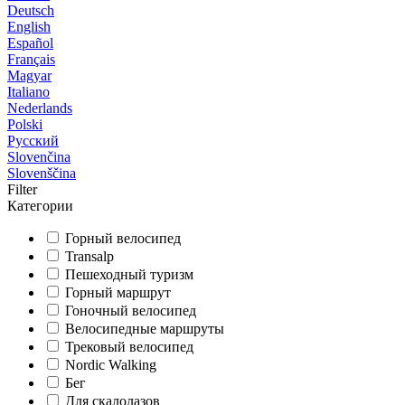
Deutsch
English
Español
Français
Magyar
Italiano
Nederlands
Polski
Русский
Slovenčina
Slovenščina
Filter
Категории
Горный велосипед
Transalp
Пешеходный туризм
Горный маршрут
Гоночный велосипед
Велосипедные маршруты
Трековый велосипед
Nordic Walking
Бег
Для скалолазов