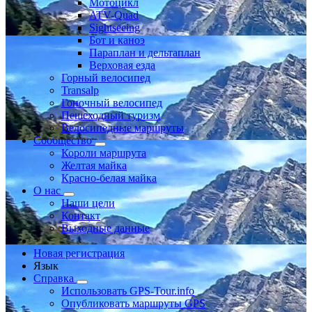
Мотоцикл
ATV-Quad
Sightseeing
Бот и каноэ
Параплан и дельтаплан
Верховая езда
Горный велосипед
Transalp
Гоночный велосипед
Пешеходный туризм
Велосипедные маршруты
Сообщество
Короли маршрута
Желтая майка
Красно-белая майка
О нас
Наши цели
Контакт
Выходные данные
Новая регистрация
Язык
Справка
Использовать GPS-Tour.info
Опубликовать маршруты GPS