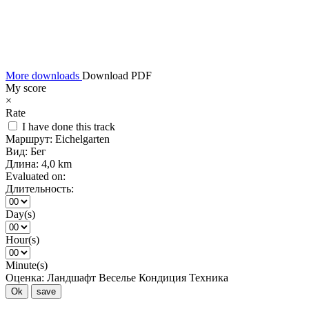
More downloads
Download PDF
My score
×
Rate
I have done this track
Маршрут:
Eichelgarten
Вид:
Бег
Длина:
4,0 km
Evaluated on:
Длительность:
Day(s)
Hour(s)
Minute(s)
Оценка:
Ландшафт
Веселье
Кондиция
Техника
Ok
save