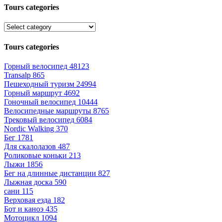
Tours categories
Tours categories
Горный велосипед
48123
Transalp
865
Пешеходный туризм
24994
Горный маршрут
4692
Гоночный велосипед
10444
Велосипедные маршруты
8765
Трековый велосипед
6084
Nordic Walking
370
Бег
1781
Для скалолазов
487
Роликовые коньки
213
Лыжи
1856
Бег на длинные дистанции
827
Лыжная доска
590
сани
115
Верховая езда
182
Бот и каноэ
435
Мотоцикл
1094