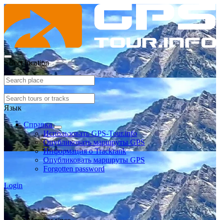
Select location
Язык
Справка
Использовать GPS-Tour.info
Опубликовать маршруты GPS
Информация о Trackrank
Опубликовать маршруты GPS
Forgotten password
Login