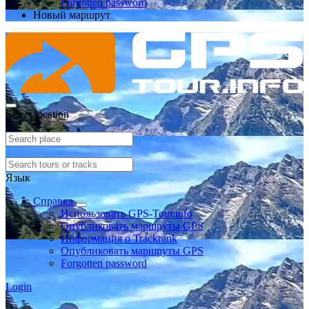
Forgotten password
Новый маршрут
Select location
Язык
Справка
Использовать GPS-Tour.info
Опубликовать маршруты GPS
Информация о Trackrank
Опубликовать маршруты GPS
Forgotten password
Login