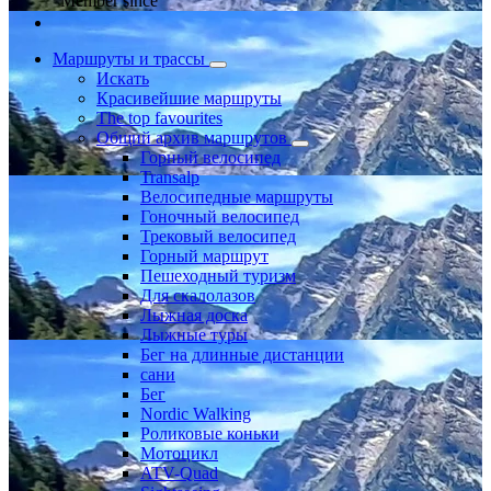
Member since
Маршруты и трассы
Искать
Красивейшие маршруты
The top favourites
Общий архив маршрутов
Горный велосипед
Transalp
Велосипедные маршруты
Гоночный велосипед
Трековый велосипед
Горный маршрут
Пешеходный туризм
Для скалолазов
Лыжная доска
Лыжные туры
Бег на длинные дистанции
сани
Бег
Nordic Walking
Роликовые коньки
Мотоцикл
ATV-Quad