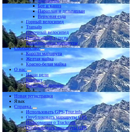
Sightseeing
Бот и каноэ
Параплан и дельтаплан
Верховая езда
Горный велосипед
Transalp
Гоночный велосипед
Пешеходный туризм
Велосипедные маршруты
Сообщество
Короли маршрута
Желтая майка
Красно-белая майка
О нас
Наши цели
Контакт
Выходные данные
Новая регистрация
Язык
Справка
Использовать GPS-Tour.info
Опубликовать маршруты GPS
Информация о Trackrank
Опубликовать маршруты GPS