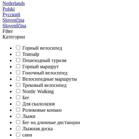
Nederlands
Polski
Русский
Slovenčina
Slovenščina
Filter
Категории
Горный велосипед
Transalp
Пешеходный туризм
Горный маршрут
Гоночный велосипед
Велосипедные маршруты
Трековый велосипед
Nordic Walking
Бег
Для скалолазов
Роликовые коньки
Лыжи
Бег на длинные дистанции
Лыжная доска
сани