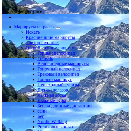
Member since
Маршруты и трассы
Искать
Красивейшие маршруты
The top favourites
Общий архив маршрутов
Горный велосипед
Transalp
Велосипедные маршруты
Гоночный велосипед
Трековый велосипед
Горный маршрут
Пешеходный туризм
Для скалолазов
Лыжная доска
Лыжные туры
Бег на длинные дистанции
сани
Бег
Nordic Walking
Роликовые коньки