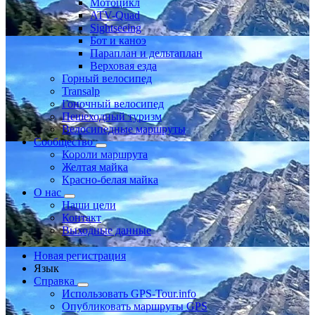
Мотоцикл
ATV-Quad
Sightseeing
Бот и каноэ
Параплан и дельтаплан
Верховая езда
Горный велосипед
Transalp
Гоночный велосипед
Пешеходный туризм
Велосипедные маршруты
Сообщество
Короли маршрута
Желтая майка
Красно-белая майка
О нас
Наши цели
Контакт
Выходные данные
Новая регистрация
Язык
Справка
Использовать GPS-Tour.info
Опубликовать маршруты GPS