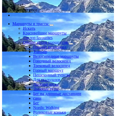
Member since
Маршруты и трассы
Искать
Красивейшие маршруты
The top favourites
Общий архив маршрутов
Горный велосипед
Transalp
Велосипедные маршруты
Гоночный велосипед
Трековый велосипед
Горный маршрут
Пешеходный туризм
Для скалолазов
Лыжная доска
Лыжные туры
Бег на длинные дистанции
сани
Бег
Nordic Walking
Роликовые коньки