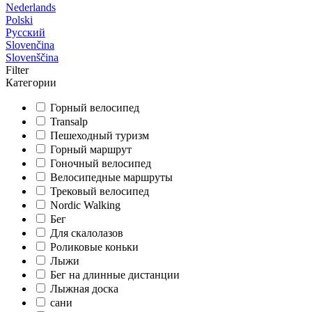
Nederlands
Polski
Русский
Slovenčina
Slovenščina
Filter
Категории
Горный велосипед
Transalp
Пешеходный туризм
Горный маршрут
Гоночный велосипед
Велосипедные маршруты
Трековый велосипед
Nordic Walking
Бег
Для скалолазов
Роликовые коньки
Лыжи
Бег на длинные дистанции
Лыжная доска
сани