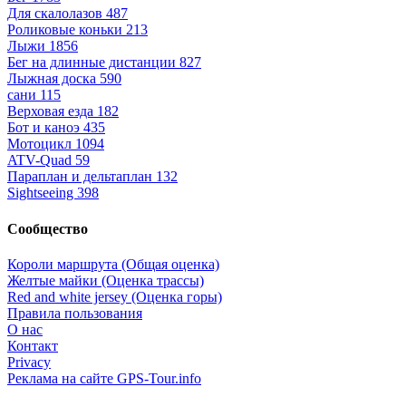
Для скалолазов
487
Роликовые коньки
213
Лыжи
1856
Бег на длинные дистанции
827
Лыжная доска
590
сани
115
Верховая езда
182
Бот и каноэ
435
Мотоцикл
1094
ATV-Quad
59
Параплан и дельтаплан
132
Sightseeing
398
Сообщество
Короли маршрута (Общая оценка)
Желтые майки (Оценка трассы)
Red and white jersey (Оценка горы)
Правила пользования
О нас
Контакт
Privacy
Реклама на сайте GPS-Tour.info