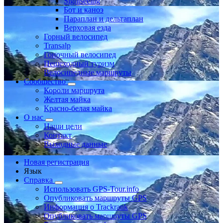
Sightseeing
Бот и каноэ
Параплан и дельтаплан
Верховая езда
Горный велосипед
Transalp
Гоночный велосипед
Пешеходный туризм
Велосипедные маршруты
Сообщество
Короли маршрута
Желтая майка
Красно-белая майка
О нас
Наши цели
Контакт
Выходные данные
Новая регистрация
Язык
Справка
Использовать GPS-Tour.info
Опубликовать маршруты GPS
Информация о Trackrank
Опубликовать маршруты GPS