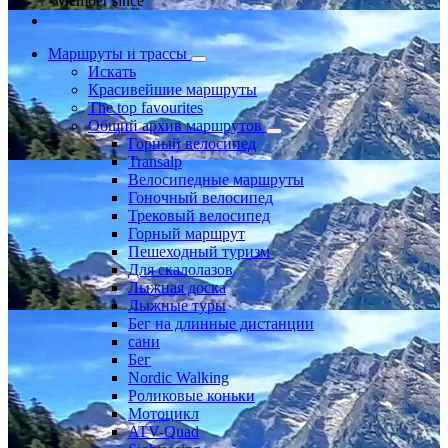
Member since
Маршруты и трассы
Искать
Красивейшие маршруты
The top favourites
Общий архив маршрутов
Горный велосипед
Transalp
Велосипедные маршруты
Гоночный велосипед
Трековый велосипед
Горный маршрут
Пешеходный туризм
Для скалолазов
Лыжная доска
Лыжные туры
Бег на длинные дистанции
сани
Бег
Nordic Walking
Роликовые коньки
Мотоцикл
ATV-Quad