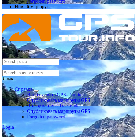
Forgotten password
Новый маршрут
Select location
Язык
Справка
Использовать GPS-Tour.info
Опубликовать маршруты GPS
Информация о Trackrank
Опубликовать маршруты GPS
Forgotten password
Login