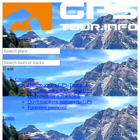
Select location
Язык
Справка
Использовать GPS-Tour.info
Опубликовать маршруты GPS
Информация о Trackrank
Опубликовать маршруты GPS
Forgotten password
Login