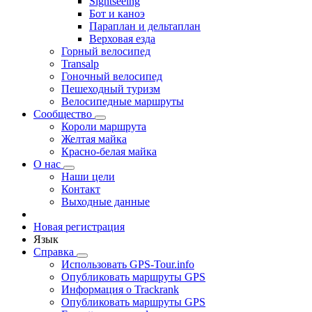
Sightseeing
Бот и каноэ
Параплан и дельтаплан
Верховая езда
Горный велосипед
Transalp
Гоночный велосипед
Пешеходный туризм
Велосипедные маршруты
Сообщество
Короли маршрута
Желтая майка
Красно-белая майка
О нас
Наши цели
Контакт
Выходные данные
Новая регистрация
Язык
Справка
Использовать GPS-Tour.info
Опубликовать маршруты GPS
Информация о Trackrank
Опубликовать маршруты GPS