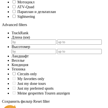
Мотоцикл
ATV-Quad
Параплан и дельтаплан
Sightseeing
Advanced filters
TrackRank
Длина (км)
Высотомер
Ландшафт
Веселье
Кондиция
Техника
Circuits only
My favorites only
Just my done tours
Just my preferred sports
Meine gesperrten Touren anzeigen
Сохранить фильтр
Reset filter