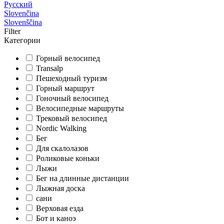
Русский
Slovenčina
Slovenščina
Filter
Категории
Горный велосипед
Transalp
Пешеходный туризм
Горный маршрут
Гоночный велосипед
Велосипедные маршруты
Трековый велосипед
Nordic Walking
Бег
Для скалолазов
Роликовые коньки
Лыжи
Бег на длинные дистанции
Лыжная доска
сани
Верховая езда
Бот и каноэ