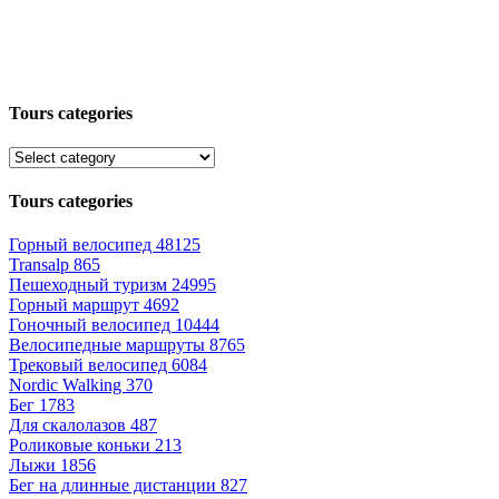
Tours categories
Tours categories
Горный велосипед
48125
Transalp
865
Пешеходный туризм
24995
Горный маршрут
4692
Гоночный велосипед
10444
Велосипедные маршруты
8765
Трековый велосипед
6084
Nordic Walking
370
Бег
1783
Для скалолазов
487
Роликовые коньки
213
Лыжи
1856
Бег на длинные дистанции
827