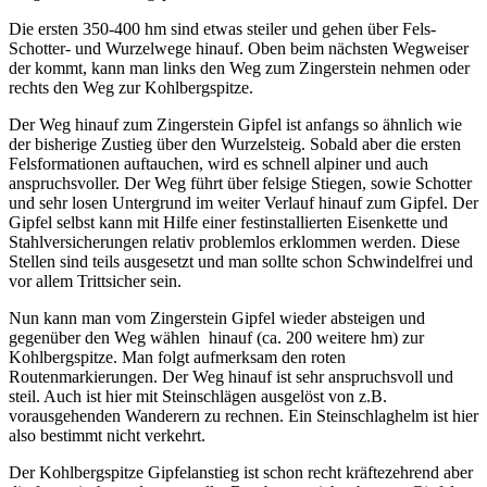
Die ersten 350-400 hm sind etwas steiler und gehen über Fels-
Schotter- und Wurzelwege hinauf. Oben beim nächsten Wegweiser
der kommt, kann man links den Weg zum Zingerstein nehmen oder
rechts den Weg zur Kohlbergspitze.
Der Weg hinauf zum Zingerstein Gipfel ist anfangs so ähnlich wie
der bisherige Zustieg über den Wurzelsteig. Sobald aber die ersten
Felsformationen auftauchen, wird es schnell alpiner und auch
anspruchsvoller. Der Weg führt über felsige Stiegen, sowie Schotter
und sehr losen Untergrund im weiter Verlauf hinauf zum Gipfel. Der
Gipfel selbst kann mit Hilfe einer festinstallierten Eisenkette und
Stahlversicherungen relativ problemlos erklommen werden. Diese
Stellen sind teils ausgesetzt und man sollte schon Schwindelfrei und
vor allem Trittsicher sein.
Nun kann man vom Zingerstein Gipfel wieder absteigen und
gegenüber den Weg wählen hinauf (ca. 200 weitere hm) zur
Kohlbergspitze. Man folgt aufmerksam den roten
Routenmarkierungen. Der Weg hinauf ist sehr anspruchsvoll und
steil. Auch ist hier mit Steinschlägen ausgelöst von z.B.
vorausgehenden Wanderern zu rechnen. Ein Steinschlaghelm ist hier
also bestimmt nicht verkehrt.
Der Kohlbergspitze Gipfelanstieg ist schon recht kräftezehrend aber