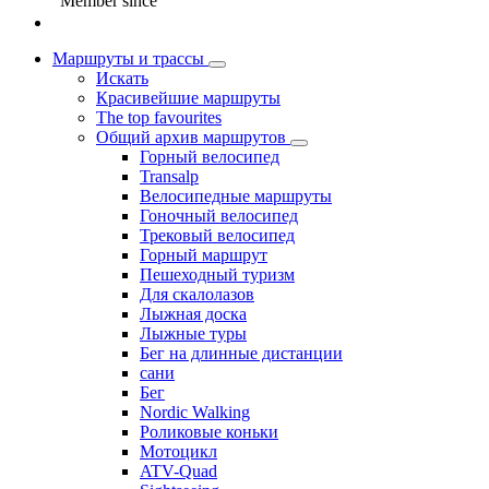
Member since
Маршруты и трассы
Искать
Красивейшие маршруты
The top favourites
Общий архив маршрутов
Горный велосипед
Transalp
Велосипедные маршруты
Гоночный велосипед
Трековый велосипед
Горный маршрут
Пешеходный туризм
Для скалолазов
Лыжная доска
Лыжные туры
Бег на длинные дистанции
сани
Бег
Nordic Walking
Роликовые коньки
Мотоцикл
ATV-Quad