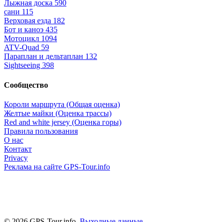
Лыжная доска
590
сани
115
Верховая езда
182
Бот и каноэ
435
Мотоцикл
1094
ATV-Quad
59
Параплан и дельтаплан
132
Sightseeing
398
Сообщество
Короли маршрута (Общая оценка)
Желтые майки (Оценка трассы)
Red and white jersey (Оценка горы)
Правила пользования
О нас
Контакт
Privacy
Реклама на сайте GPS-Tour.info
© 2026 GPS-Tour.info,
Выходные данные