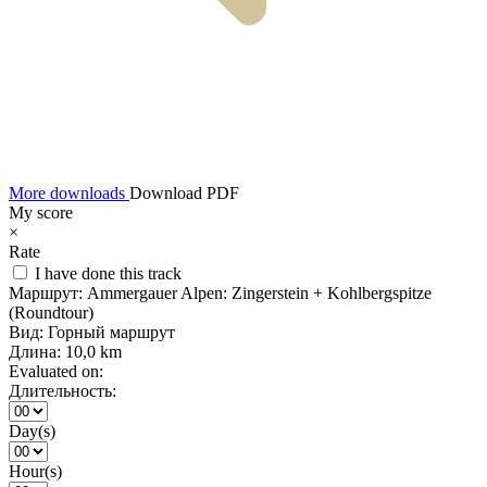
More downloads
Download PDF
My score
×
Rate
I have done this track
Маршрут:
Ammergauer Alpen: Zingerstein + Kohlbergspitze
(Roundtour)
Вид:
Горный маршрут
Длина:
10,0 km
Evaluated on:
Длительность:
Day(s)
Hour(s)