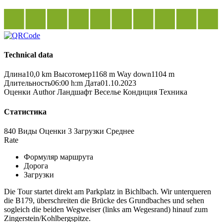
Technical data
Длина
10,0 km
Высотомер
1168 m
Way down
1104 m
Длительность
06:00 h:m
Дата
01.10.2023
Оценки
Author
Ландшафт
Веселье
Кондиция
Техника
Статистика
840 Виды
Оценки
3 Загрузки
Среднее
Rate
Формуляр маршрута
Дорога
Загрузки
Die Tour startet direkt am Parkplatz in Bichlbach. Wir unterqueren
die B179, überschreiten die Brücke des Grundbaches und sehen
sogleich die beiden Wegweiser (links am Wegesrand) hinauf zum
Zingerstein/Kohlbergspitze.