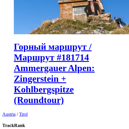
Горный маршрут /
Маршрут #181714
Ammergauer Alpen:
Zingerstein +
Kohlbergspitze
(Roundtour)
Austria
/
Tirol
TrackRank