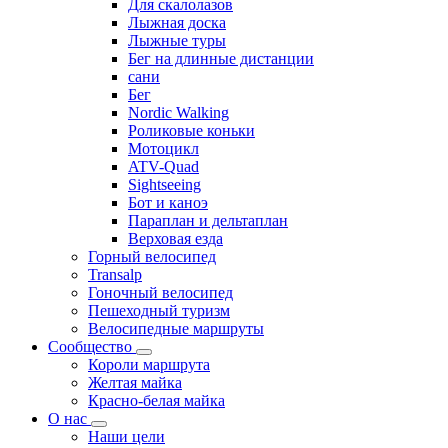
Для скалолазов
Лыжная доска
Лыжные туры
Бег на длинные дистанции
сани
Бег
Nordic Walking
Роликовые коньки
Мотоцикл
ATV-Quad
Sightseeing
Бот и каноэ
Параплан и дельтаплан
Верховая езда
Горный велосипед
Transalp
Гоночный велосипед
Пешеходный туризм
Велосипедные маршруты
Сообщество
Короли маршрута
Желтая майка
Красно-белая майка
О нас
Наши цели