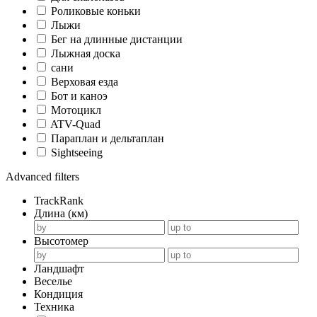
Роликовые коньки
Лыжи
Бег на длинные дистанции
Лыжная доска
сани
Верховая езда
Бот и каноэ
Мотоцикл
ATV-Quad
Параплан и дельтаплан
Sightseeing
Advanced filters
TrackRank
Длина (км)
Высотомер
Ландшафт
Веселье
Кондиция
Техника