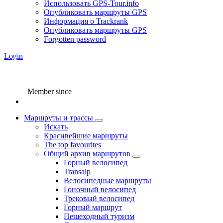
Использовать GPS-Tour.info
Опубликовать маршруты GPS
Информация о Trackrank
Опубликовать маршруты GPS
Forgotten password
Login
Member since
Маршруты и трассы
Искать
Красивейшие маршруты
The top favourites
Общий архив маршрутов
Горный велосипед
Transalp
Велосипедные маршруты
Гоночный велосипед
Трековый велосипед
Горный маршрут
Пешеходный туризм