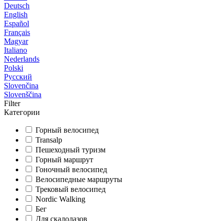
Deutsch
English
Español
Français
Magyar
Italiano
Nederlands
Polski
Русский
Slovenčina
Slovenščina
Filter
Категории
Горный велосипед
Transalp
Пешеходный туризм
Горный маршрут
Гоночный велосипед
Велосипедные маршруты
Трековый велосипед
Nordic Walking
Бег
Для скалолазов