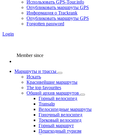
Использовать GPS-Tour.info
Опубликовать маршруты GPS
Информация о Trackrank
Опубликовать маршруты GPS
Forgotten password
Login
Member since
Маршруты и трассы
Искать
Красивейшие маршруты
The top favourites
Общий архив маршрутов
Горный велосипед
Transalp
Велосипедные маршруты
Гоночный велосипед
Трековый велосипед
Горный маршрут
Пешеходный туризм