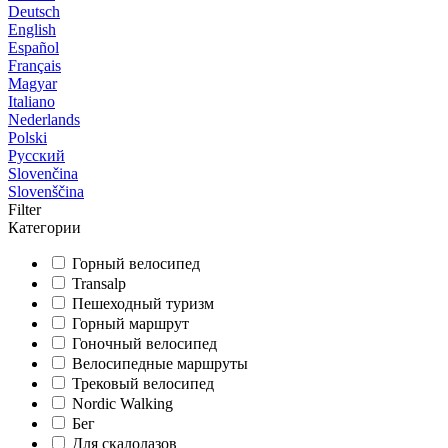
Deutsch
English
Español
Français
Magyar
Italiano
Nederlands
Polski
Русский
Slovenčina
Slovenščina
Filter
Категории
Горный велосипед
Transalp
Пешеходный туризм
Горный маршрут
Гоночный велосипед
Велосипедные маршруты
Трековый велосипед
Nordic Walking
Бег
Для скалолазов