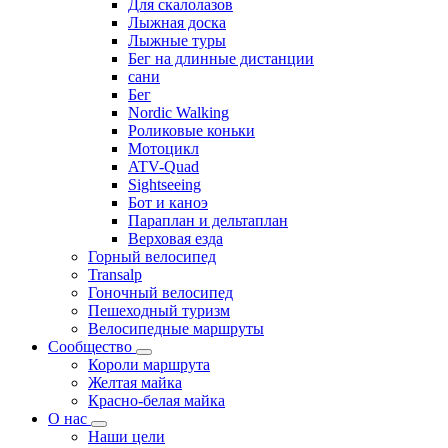
Для скалолазов
Лыжная доска
Лыжные туры
Бег на длинные дистанции
сани
Бег
Nordic Walking
Роликовые коньки
Мотоцикл
ATV-Quad
Sightseeing
Бот и каноэ
Параплан и дельтаплан
Верховая езда
Горный велосипед
Transalp
Гоночный велосипед
Пешеходный туризм
Велосипедные маршруты
Сообщество
Короли маршрута
Желтая майка
Красно-белая майка
О нас
Наши цели