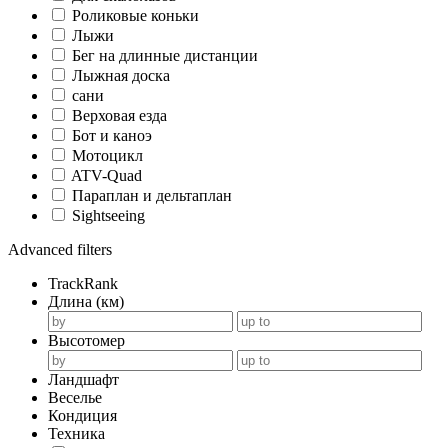
Роликовые коньки
Лыжи
Бег на длинные дистанции
Лыжная доска
сани
Верховая езда
Бот и каноэ
Мотоцикл
ATV-Quad
Параплан и дельтаплан
Sightseeing
Advanced filters
TrackRank
Длина (км)
Высотомер
Ландшафт
Веселье
Кондиция
Техника