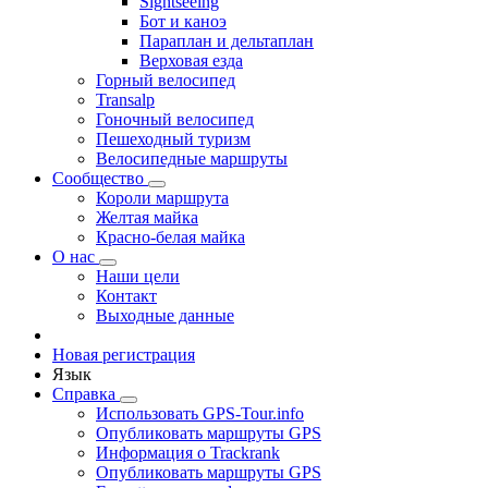
Sightseeing
Бот и каноэ
Параплан и дельтаплан
Верховая езда
Горный велосипед
Transalp
Гоночный велосипед
Пешеходный туризм
Велосипедные маршруты
Сообщество
Короли маршрута
Желтая майка
Красно-белая майка
О нас
Наши цели
Контакт
Выходные данные
Новая регистрация
Язык
Справка
Использовать GPS-Tour.info
Опубликовать маршруты GPS
Информация о Trackrank
Опубликовать маршруты GPS