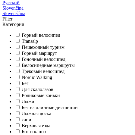
Русский
Slovenčina
Slovenščina
Filter
Категории
Горный велосипед
Transalp
Пешеходный туризм
Горный маршрут
Гоночный велосипед
Велосипедные маршруты
Трековый велосипед
Nordic Walking
Бег
Для скалолазов
Роликовые коньки
Лыжи
Бег на длинные дистанции
Лыжная доска
сани
Верховая езда
Бот и каноэ