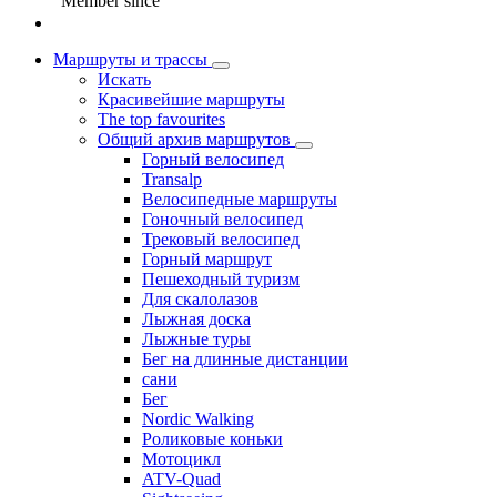
Member since
Маршруты и трассы
Искать
Красивейшие маршруты
The top favourites
Общий архив маршрутов
Горный велосипед
Transalp
Велосипедные маршруты
Гоночный велосипед
Трековый велосипед
Горный маршрут
Пешеходный туризм
Для скалолазов
Лыжная доска
Лыжные туры
Бег на длинные дистанции
сани
Бег
Nordic Walking
Роликовые коньки
Мотоцикл
ATV-Quad