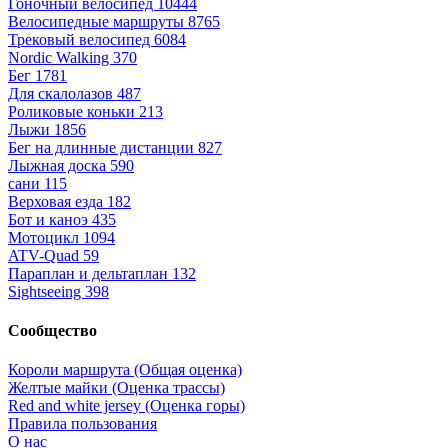
Гоночный велосипед
10444
Велосипедные маршруты
8765
Трековый велосипед
6084
Nordic Walking
370
Бег
1781
Для скалолазов
487
Роликовые коньки
213
Лыжи
1856
Бег на длинные дистанции
827
Лыжная доска
590
сани
115
Верховая езда
182
Бот и каноэ
435
Мотоцикл
1094
ATV-Quad
59
Параплан и дельтаплан
132
Sightseeing
398
Сообщество
Короли маршрута (Общая оценка)
Желтые майки (Оценка трассы)
Red and white jersey (Оценка горы)
Правила пользования
О нас