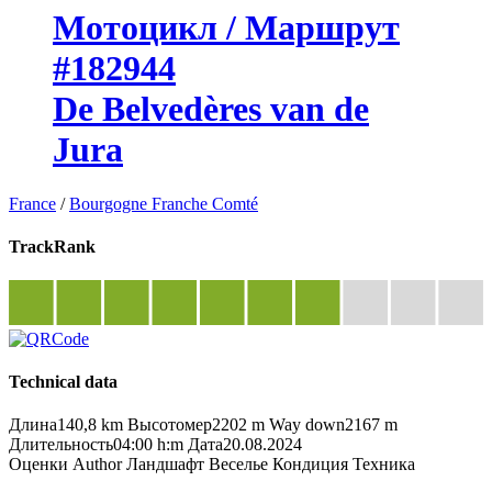
Мотоцикл / Маршрут
#182944
De Belvedères van de
Jura
France
/
Bourgogne Franche Comté
TrackRank
Technical data
Длина
140,8 km
Высотомер
2202 m
Way down
2167 m
Длительность
04:00 h:m
Дата
20.08.2024
Оценки
Author
Ландшафт
Веселье
Кондиция
Техника