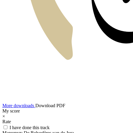
More downloads
Download PDF
My score
×
Rate
I have done this track
Маршрут:
De Belvedères van de Jura