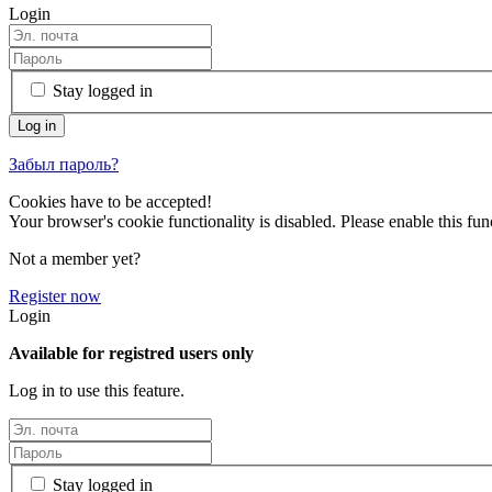
Login
Stay logged in
Забыл пароль?
Cookies have to be accepted!
Your browser's cookie functionality is disabled. Please enable this func
Not a member yet?
Register now
Login
Available for registred users only
Log in to use this feature.
Stay logged in