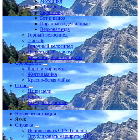
Мотоцикл
ATV-Quad
Sightseeing
Бот и каноэ
Параплан и дельтаплан
Верховая езда
Горный велосипед
Transalp
Гоночный велосипед
Пешеходный туризм
Велосипедные маршруты
Сообщество
Короли маршрута
Желтая майка
Красно-белая майка
О нас
Наши цели
Контакт
Выходные данные
Новая регистрация
Язык
Справка
Использовать GPS-Tour.info
Опубликовать маршруты GPS