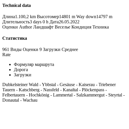
Technical data
Длина
1.100,2 km
Высотомер
14801 m
Way down
14797 m
Длительность
3 days 0 h
Дата
26.05.2022
Оценки
Author
Ландшафт
Веселье
Кондиция
Техника
Статистика
961 Виды
Оценки
9 Загрузки
Среднее
Rate
Формуляр маршрута
Дорога
Загрузки
Dubkelsteiner Wald - Ybbstal - Gesäuse - Kaiserau - Triebener
Tauern - Katschberg - Nassfeld - Kanaltal - Plöckenpass -
Felbertauern - Hochkönig - Lammertal - Salzkammergut - Steyrtal -
Donautal - Wachau