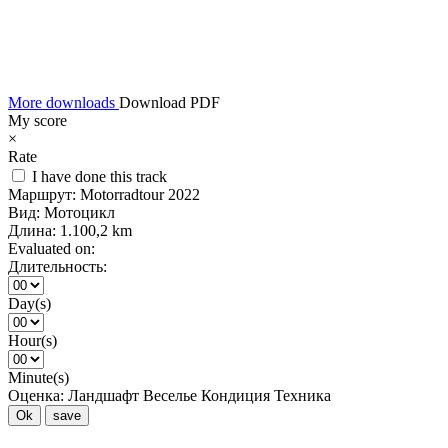
More downloads
Download PDF
My score
×
Rate
I have done this track
Маршрут:
Motorradtour 2022
Вид:
Мотоцикл
Длина:
1.100,2 km
Evaluated on:
Длительность:
Day(s)
Hour(s)
Minute(s)
Оценка:
Ландшафт
Веселье
Кондиция
Техника
Ok
save