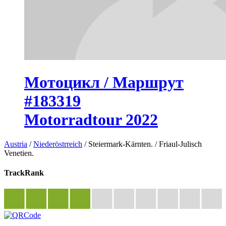
Мотоцикл / Маршрут
#183319
Motorradtour 2022
Austria
/
Niederöstrreich
/
Steiermark-Kärnten.
/
Friaul-Julisch
Venetien.
TrackRank