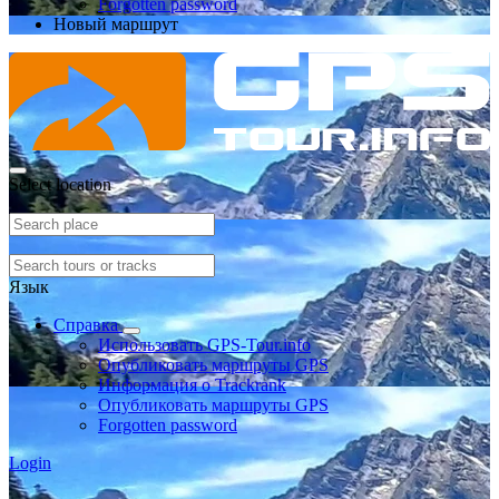
Forgotten password
Новый маршрут
Select location
Язык
Справка
Использовать GPS-Tour.info
Опубликовать маршруты GPS
Информация о Trackrank
Опубликовать маршруты GPS
Forgotten password
Login