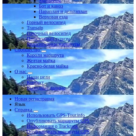
Sightseeing
Бот и каноэ
Параплан и дельтаплан
Верховая езда
Горный велосипед
Transalp
Гоночный велосипед
Пешеходный туризм
Велосипедные маршруты
Сообщество
Короли маршрута
Желтая майка
Красно-белая майка
О нас
Наши цели
Контакт
Выходные данные
Новая регистрация
Язык
Справка
Использовать GPS-Tour.info
Опубликовать маршруты GPS
Информация о Trackrank
Опубликовать маршруты GPS