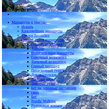
Member since
Маршруты и трассы
Искать
Красивейшие маршруты
The top favourites
Общий архив маршрутов
Горный велосипед
Transalp
Велосипедные маршруты
Гоночный велосипед
Трековый велосипед
Горный маршрут
Пешеходный туризм
Для скалолазов
Лыжная доска
Лыжные туры
Бег на длинные дистанции
сани
Бег
Nordic Walking
Роликовые коньки