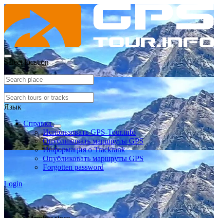
Select location
Язык
Справка
Использовать GPS-Tour.info
Опубликовать маршруты GPS
Информация о Trackrank
Опубликовать маршруты GPS
Forgotten password
Login