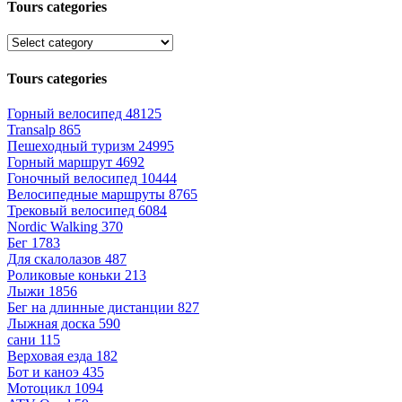
Tours categories
Tours categories
Горный велосипед
48125
Transalp
865
Пешеходный туризм
24995
Горный маршрут
4692
Гоночный велосипед
10444
Велосипедные маршруты
8765
Трековый велосипед
6084
Nordic Walking
370
Бег
1783
Для скалолазов
487
Роликовые коньки
213
Лыжи
1856
Бег на длинные дистанции
827
Лыжная доска
590
сани
115
Верховая езда
182
Бот и каноэ
435
Мотоцикл
1094