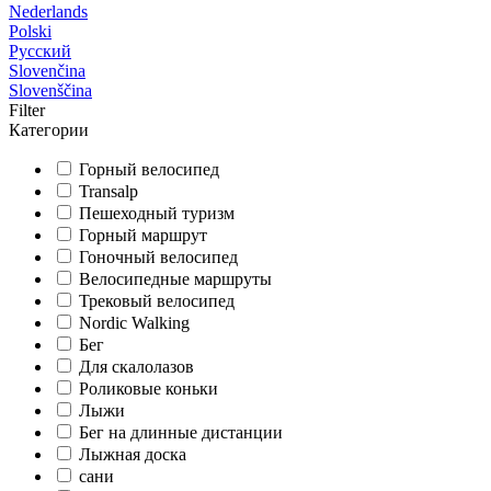
Nederlands
Polski
Русский
Slovenčina
Slovenščina
Filter
Категории
Горный велосипед
Transalp
Пешеходный туризм
Горный маршрут
Гоночный велосипед
Велосипедные маршруты
Трековый велосипед
Nordic Walking
Бег
Для скалолазов
Роликовые коньки
Лыжи
Бег на длинные дистанции
Лыжная доска
сани