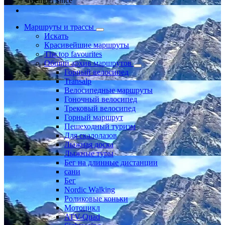
Member since
Маршруты и трассы
Искать
Красивейшие маршруты
The top favourites
Общий архив маршрутов
Горный велосипед
Transalp
Велосипедные маршруты
Гоночный велосипед
Трековый велосипед
Горный маршрут
Пешеходный туризм
Для скалолазов
Лыжная доска
Лыжные туры
Бег на длинные дистанции
сани
Бег
Nordic Walking
Роликовые коньки
Мотоцикл
ATV-Quad