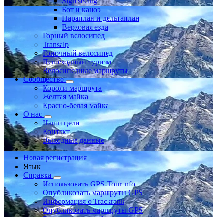
Sightseeing
Бот и каноэ
Параплан и дельтаплан
Верховая езда
Горный велосипед
Transalp
Гоночный велосипед
Пешеходный туризм
Велосипедные маршруты
Сообщество
Короли маршрута
Желтая майка
Красно-белая майка
О нас
Наши цели
Контакт
Выходные данные
Новая регистрация
Язык
Справка
Использовать GPS-Tour.info
Опубликовать маршруты GPS
Информация о Trackrank
Опубликовать маршруты GPS