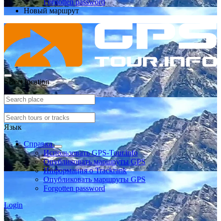
Forgotten password
Новый маршрут
Select location
Язык
Справка
Использовать GPS-Tour.info
Опубликовать маршруты GPS
Информация о Trackrank
Опубликовать маршруты GPS
Forgotten password
Login