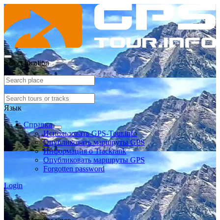
Select location
Язык
Справка
Использовать GPS-Tour.info
Опубликовать маршруты GPS
Информация о Trackrank
Опубликовать маршруты GPS
Forgotten password
Login