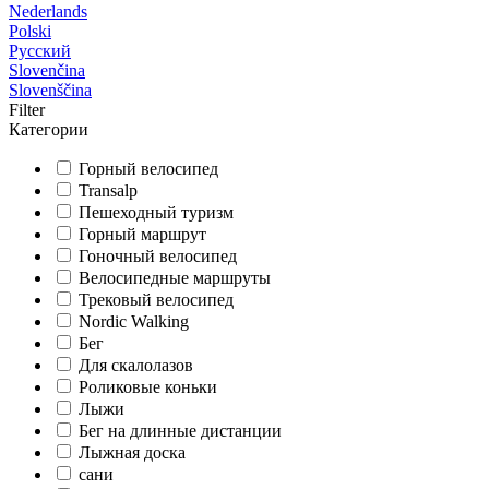
Nederlands
Polski
Русский
Slovenčina
Slovenščina
Filter
Категории
Горный велосипед
Transalp
Пешеходный туризм
Горный маршрут
Гоночный велосипед
Велосипедные маршруты
Трековый велосипед
Nordic Walking
Бег
Для скалолазов
Роликовые коньки
Лыжи
Бег на длинные дистанции
Лыжная доска
сани