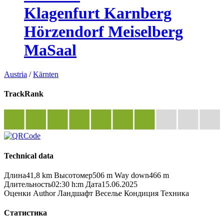
Klagenfurt Karnberg
Hörzendorf Meiselberg
MaSaal
Austria
/
Kärnten
TrackRank
Technical data
Длина
41,8 km
Высотомер
506 m
Way down
466 m
Длительность
02:30 h:m
Дата
15.06.2025
Оценки
Author
Ландшафт
Веселье
Кондиция
Техника
Статистика