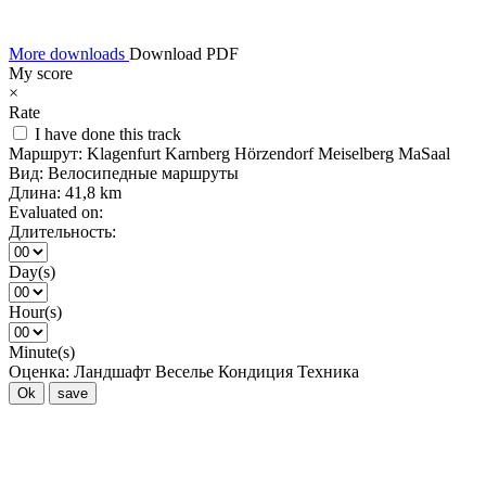
More downloads
Download PDF
My score
×
Rate
I have done this track
Маршрут:
Klagenfurt Karnberg Hörzendorf Meiselberg MaSaal
Вид:
Велосипедные маршруты
Длина:
41,8 km
Evaluated on:
Длительность:
Day(s)
Hour(s)
Minute(s)
Оценка:
Ландшафт
Веселье
Кондиция
Техника
Ok
save