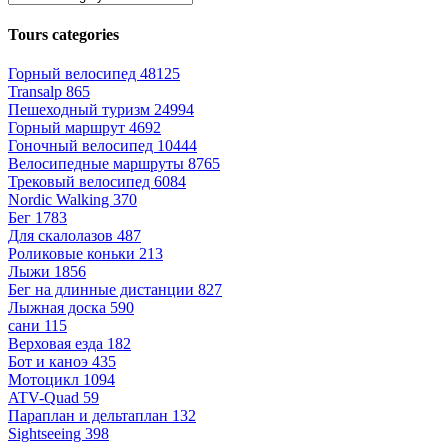
Tours categories
Горный велосипед
48125
Transalp
865
Пешеходный туризм
24994
Горный маршрут
4692
Гоночный велосипед
10444
Велосипедные маршруты
8765
Трековый велосипед
6084
Nordic Walking
370
Бег
1783
Для скалолазов
487
Роликовые коньки
213
Лыжи
1856
Бег на длинные дистанции
827
Лыжная доска
590
сани
115
Верховая езда
182
Бот и каноэ
435
Мотоцикл
1094
ATV-Quad
59
Параплан и дельтаплан
132
Sightseeing
398