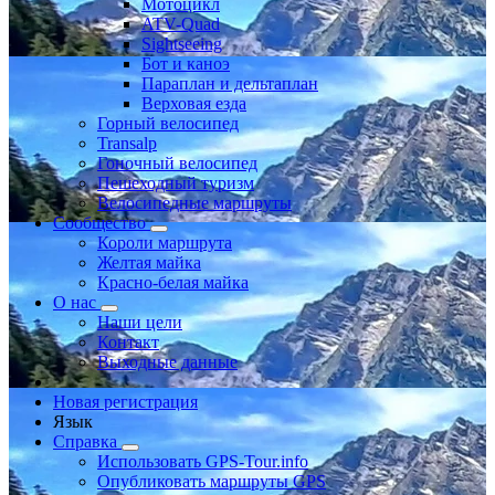
Мотоцикл
ATV-Quad
Sightseeing
Бот и каноэ
Параплан и дельтаплан
Верховая езда
Горный велосипед
Transalp
Гоночный велосипед
Пешеходный туризм
Велосипедные маршруты
Сообщество
Короли маршрута
Желтая майка
Красно-белая майка
О нас
Наши цели
Контакт
Выходные данные
Новая регистрация
Язык
Справка
Использовать GPS-Tour.info
Опубликовать маршруты GPS