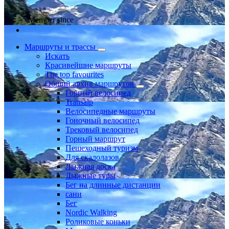
Member since
Маршруты и трассы
Искать
Красивейшие маршруты
The top favourites
Общий архив маршрутов
Горный велосипед
Transalp
Велосипедные маршруты
Гоночный велосипед
Трековый велосипед
Горный маршрут
Пешеходный туризм
Для скалолазов
Лыжная доска
Лыжные туры
Бег на длинные дистанции
сани
Бег
Nordic Walking
Роликовые коньки