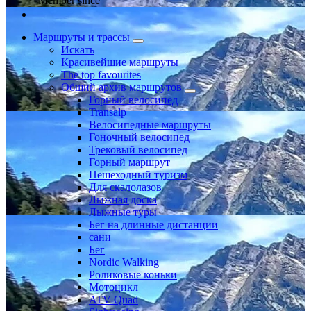
Member since
Маршруты и трассы
Искать
Красивейшие маршруты
The top favourites
Общий архив маршрутов
Горный велосипед
Transalp
Велосипедные маршруты
Гоночный велосипед
Трековый велосипед
Горный маршрут
Пешеходный туризм
Для скалолазов
Лыжная доска
Лыжные туры
Бег на длинные дистанции
сани
Бег
Nordic Walking
Роликовые коньки
Мотоцикл
ATV-Quad