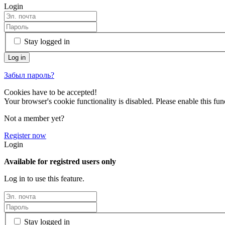
Login
Stay logged in
Забыл пароль?
Cookies have to be accepted!
Your browser's cookie functionality is disabled. Please enable this func
Not a member yet?
Register now
Login
Available for registred users only
Log in to use this feature.
Stay logged in