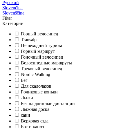
Русский
Slovenčina
Slovenščina
Filter
Категории
Горный велосипед
Transalp
Пешеходный туризм
Горный маршрут
Гоночный велосипед
Велосипедные маршруты
Трековый велосипед
Nordic Walking
Бег
Для скалолазов
Роликовые коньки
Лыжи
Бег на длинные дистанции
Лыжная доска
сани
Верховая езда
Бот и каноэ