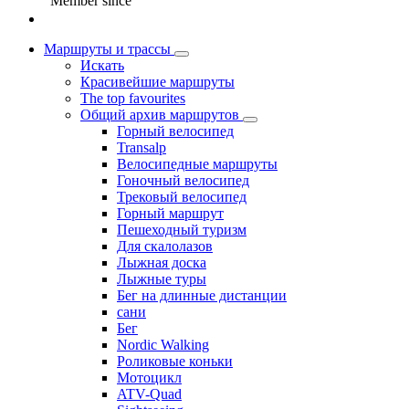
Member since
Маршруты и трассы
Искать
Красивейшие маршруты
The top favourites
Общий архив маршрутов
Горный велосипед
Transalp
Велосипедные маршруты
Гоночный велосипед
Трековый велосипед
Горный маршрут
Пешеходный туризм
Для скалолазов
Лыжная доска
Лыжные туры
Бег на длинные дистанции
сани
Бег
Nordic Walking
Роликовые коньки
Мотоцикл
ATV-Quad