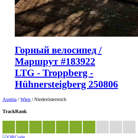
Горный велосипед /
Маршрут #183922
LTG - Troppberg -
Hühnersteigberg 250806
Austria
/
Wien
/
Niederösterreich
TrackRank