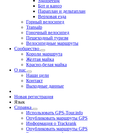
Sightseeing
Бот и каноэ
Параплан и дельтаплан
Верховая езда
Горный велосипед
Transalp
Гоночный велосипед
Пешеходный туризм
Велосипедные маршруты
Сообщество
Короли маршрута
Желтая майка
Красно-белая майка
О нас
Наши цели
Контакт
Выходные данные
Новая регистрация
Язык
Справка
Использовать GPS-Tour.info
Опубликовать маршруты GPS
Информация о Trackrank
Опубликовать маршруты GPS