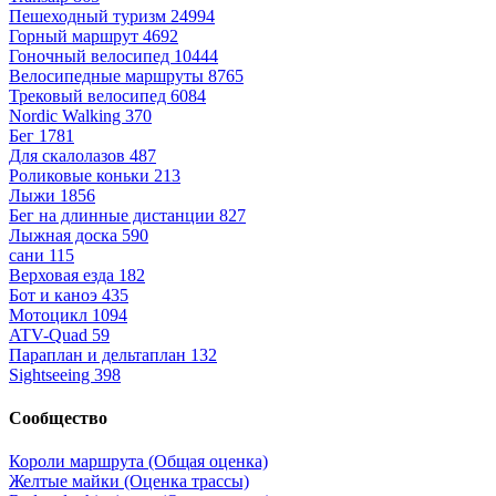
Пешеходный туризм
24994
Горный маршрут
4692
Гоночный велосипед
10444
Велосипедные маршруты
8765
Трековый велосипед
6084
Nordic Walking
370
Бег
1781
Для скалолазов
487
Роликовые коньки
213
Лыжи
1856
Бег на длинные дистанции
827
Лыжная доска
590
сани
115
Верховая езда
182
Бот и каноэ
435
Мотоцикл
1094
ATV-Quad
59
Параплан и дельтаплан
132
Sightseeing
398
Сообщество
Короли маршрута (Общая оценка)
Желтые майки (Оценка трассы)