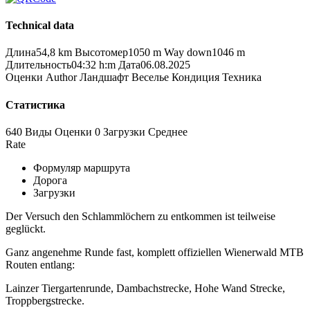
Technical data
Длина
54,8 km
Высотомер
1050 m
Way down
1046 m
Длительность
04:32 h:m
Дата
06.08.2025
Оценки
Author
Ландшафт
Веселье
Кондиция
Техника
Статистика
640 Виды
Оценки
0 Загрузки
Среднее
Rate
Формуляр маршрута
Дорога
Загрузки
Der Versuch den Schlammlöchern zu entkommen ist teilweise
geglückt.
Ganz angenehme Runde fast, komplett offiziellen Wienerwald MTB
Routen entlang:
Lainzer Tiergartenrunde, Dambachstrecke, Hohe Wand Strecke,
Troppbergstrecke.