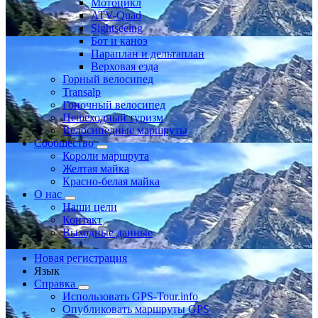
Мотоцикл
ATV-Quad
Sightseeing
Бот и каноэ
Параплан и дельтаплан
Верховая езда
Горный велосипед
Transalp
Гоночный велосипед
Пешеходный туризм
Велосипедные маршруты
Сообщество
Короли маршрута
Желтая майка
Красно-белая майка
О нас
Наши цели
Контакт
Выходные данные
Новая регистрация
Язык
Справка
Использовать GPS-Tour.info
Опубликовать маршруты GPS