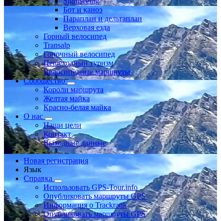
Sightseeing
Бот и каноэ
Параплан и дельтаплан
Верховая езда
Горный велосипед
Transalp
Гоночный велосипед
Пешеходный туризм
Велосипедные маршруты
Сообщество
Короли маршрута
Желтая майка
Красно-белая майка
О нас
Наши цели
Контакт
Выходные данные
Новая регистрация
Язык
Справка
Использовать GPS-Tour.info
Опубликовать маршруты GPS
Информация о Trackrank
Опубликовать маршруты GPS