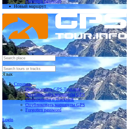
Forgotten password
Новый маршрут
Select location
Язык
Справка
Использовать GPS-Tour.info
Опубликовать маршруты GPS
Информация о Trackrank
Опубликовать маршруты GPS
Forgotten password
Login