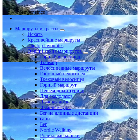
Member since
Маршруты и трассы
Искать
Красивейшие маршруты
The top favourites
Общий архив маршрутов
Горный велосипед
Transalp
Велосипедные маршруты
Гоночный велосипед
Трековый велосипед
Горный маршрут
Пешеходный туризм
Для скалолазов
Лыжная доска
Лыжные туры
Бег на длинные дистанции
сани
Бег
Nordic Walking
Роликовые коньки