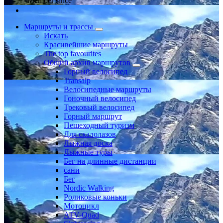
Member since
Маршруты и трассы
Искать
Красивейшие маршруты
The top favourites
Общий архив маршрутов
Горный велосипед
Transalp
Велосипедные маршруты
Гоночный велосипед
Трековый велосипед
Горный маршрут
Пешеходный туризм
Для скалолазов
Лыжная доска
Лыжные туры
Бег на длинные дистанции
сани
Бег
Nordic Walking
Роликовые коньки
Мотоцикл
ATV-Quad