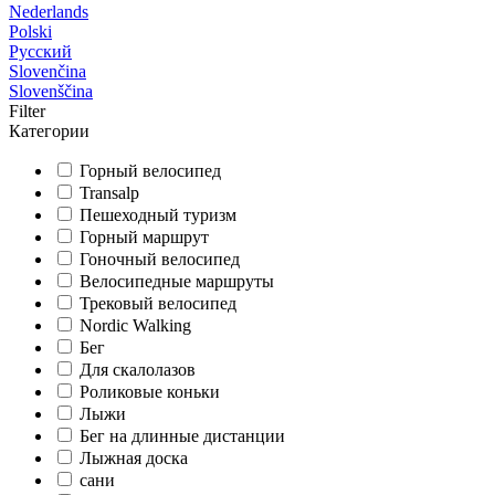
Nederlands
Polski
Русский
Slovenčina
Slovenščina
Filter
Категории
Горный велосипед
Transalp
Пешеходный туризм
Горный маршрут
Гоночный велосипед
Велосипедные маршруты
Трековый велосипед
Nordic Walking
Бег
Для скалолазов
Роликовые коньки
Лыжи
Бег на длинные дистанции
Лыжная доска
сани