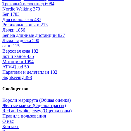
Трековый велосипед
6084
Nordic Walking
370
Бег
1783
Для скалолазов
487
Роликовые коньки
213
Лыжи
1856
Бег на длинные дистанции
827
Лыжная доска
590
сани
115
Верховая езда
182
Бот и каноэ
435
Мотоцикл
1094
ATV-Quad
59
Параплан и дельтаплан
132
Sightseeing
398
Сообщество
Короли маршрута (Общая оценка)
Желтые майки (Оценка трассы)
Red and white jersey (Оценка горы)
Правила пользования
О нас
Контакт