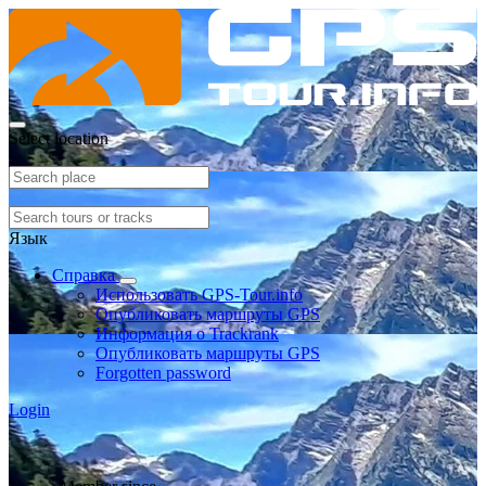
Select location
Язык
Справка
Использовать GPS-Tour.info
Опубликовать маршруты GPS
Информация о Trackrank
Опубликовать маршруты GPS
Forgotten password
Login