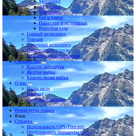
Мотоцикл
ATV-Quad
Sightseeing
Бот и каноэ
Параплан и дельтаплан
Верховая езда
Горный велосипед
Transalp
Гоночный велосипед
Пешеходный туризм
Велосипедные маршруты
Сообщество
Короли маршрута
Желтая майка
Красно-белая майка
О нас
Наши цели
Контакт
Выходные данные
Новая регистрация
Язык
Справка
Использовать GPS-Tour.info
Опубликовать маршруты GPS