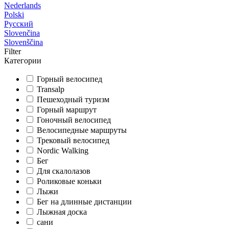
Nederlands
Polski
Русский
Slovenčina
Slovenščina
Filter
Категории
Горный велосипед
Transalp
Пешеходный туризм
Горный маршрут
Гоночный велосипед
Велосипедные маршруты
Трековый велосипед
Nordic Walking
Бег
Для скалолазов
Роликовые коньки
Лыжи
Бег на длинные дистанции
Лыжная доска
сани