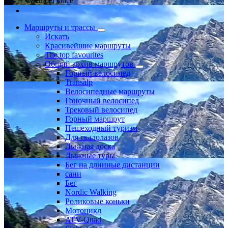
Member since
Маршруты и трассы
Искать
Красивейшие маршруты
The top favourites
Общий архив маршрутов
Горный велосипед
Transalp
Велосипедные маршруты
Гоночный велосипед
Трековый велосипед
Горный маршрут
Пешеходный туризм
Для скалолазов
Лыжная доска
Лыжные туры
Бег на длинные дистанции
сани
Бег
Nordic Walking
Роликовые коньки
Мотоцикл
ATV-Quad