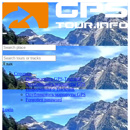
Select location
Язык
Справка
Использовать GPS-Tour.info
Опубликовать маршруты GPS
Информация о Trackrank
Опубликовать маршруты GPS
Forgotten password
Login