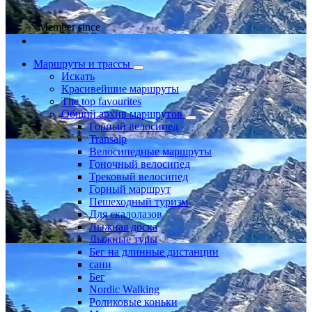
Member since
Маршруты и трассы
Искать
Красивейшие маршруты
The top favourites
Общий архив маршрутов
Горный велосипед
Transalp
Велосипедные маршруты
Гоночный велосипед
Трековый велосипед
Горный маршрут
Пешеходный туризм
Для скалолазов
Лыжная доска
Лыжные туры
Бег на длинные дистанции
сани
Бег
Nordic Walking
Роликовые коньки