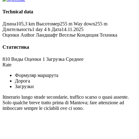
Technical data
Длина
105,3 km
Высотомер
255 m
Way down
255 m
Длительность
1 day 4 h
Дата
14.11.2025
Оценки
Author
Ландшафт
Веселье
Кондиция
Техника
Статистика
810 Виды
Оценки
1 Загрузка
Среднее
Rate
Формуляр маршрута
Дорога
Загрузки
Itinerario lungo strade secondarie, traffico scarso o quasi assente.
Solo qualche breve tratto prima di Mantova; fare attenzione ad
imboccare sempre le ciclabili ove ci sono.