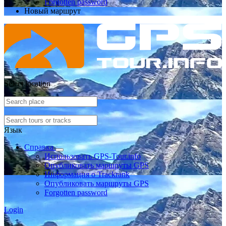
Forgotten password
Новый маршрут
Select location
Язык
Справка
Использовать GPS-Tour.info
Опубликовать маршруты GPS
Информация о Trackrank
Опубликовать маршруты GPS
Forgotten password
Login