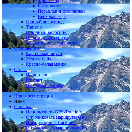
Sightseeing
Бот и каноэ
Параплан и дельтаплан
Верховая езда
Горный велосипед
Transalp
Гоночный велосипед
Пешеходный туризм
Велосипедные маршруты
Сообщество
Короли маршрута
Желтая майка
Красно-белая майка
О нас
Наши цели
Контакт
Выходные данные
Новая регистрация
Язык
Справка
Использовать GPS-Tour.info
Опубликовать маршруты GPS
Информация о Trackrank
Опубликовать маршруты GPS