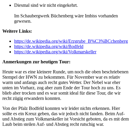
Diesmal sind wir nicht eingekehrt.
Im Schaubergwerk Büchenberg wäre Imbiss vorhanden
gewesen.
Weitere Links:
https://de.wikipedia.org/wiki/Erzgrube_B%C3%BCchenberg
https://de.wikipedia.org/wiki/Bodfeld
https://de.wikipedia.org/wiki/Volkmarskeller
Anmerkungen zur heutigen Tour:
Heute war es eine kleinere Runde, um noch die oben beschriebenen
Stempel der HWN zu bekommen. Für November war es relativ
warm und anfangs auch recht gutes Wetter. Der Nebel war eher
unten im Vorharz, zog aber zum Ende der Tour hoch zu uns. Es
blieb aber trocken und es war somit ideal für diese Tour, die wir
recht zügig erwandern konnten.
Von der Pfalz Bodfeld konnten wir leider nichts erkennen. Hier
sollte es ein Kreuz geben, das wir jedoch nicht fanden. Beim Auf-
und Abstieg zum Volkmarskeller ist Vorsicht geboten, da es mit dem
Laub beim steilen Auf- und Abstieg recht rutschig war.