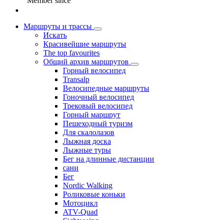
Member since
Маршруты и трассы
Искать
Красивейшие маршруты
The top favourites
Общий архив маршрутов
Горный велосипед
Transalp
Велосипедные маршруты
Гоночный велосипед
Трековый велосипед
Горный маршрут
Пешеходный туризм
Для скалолазов
Лыжная доска
Лыжные туры
Бег на длинные дистанции
сани
Бег
Nordic Walking
Роликовые коньки
Мотоцикл
ATV-Quad