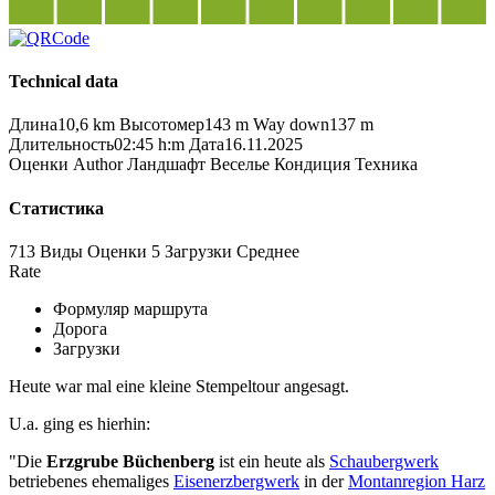
Technical data
Длина
10,6 km
Высотомер
143 m
Way down
137 m
Длительность
02:45 h:m
Дата
16.11.2025
Оценки
Author
Ландшафт
Веселье
Кондиция
Техника
Статистика
713 Виды
Оценки
5 Загрузки
Среднее
Rate
Формуляр маршрута
Дорога
Загрузки
Heute war mal eine kleine Stempeltour angesagt.
U.a. ging es hierhin:
"Die
Erzgrube Büchenberg
ist ein heute als
Schaubergwerk
betriebenes ehemaliges
Eisenerzbergwerk
in der
Montanregion Harz