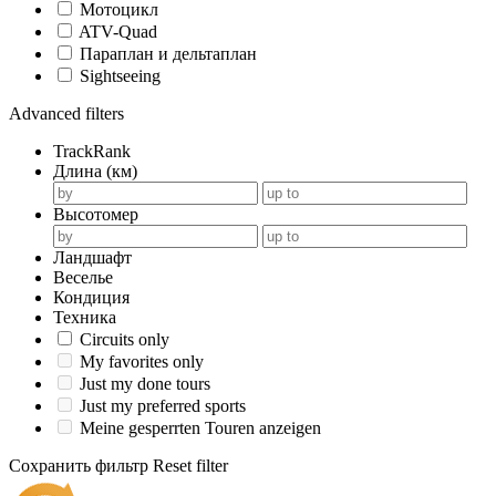
Мотоцикл
ATV-Quad
Параплан и дельтаплан
Sightseeing
Advanced filters
TrackRank
Длина (км)
Высотомер
Ландшафт
Веселье
Кондиция
Техника
Circuits only
My favorites only
Just my done tours
Just my preferred sports
Meine gesperrten Touren anzeigen
Сохранить фильтр
Reset filter