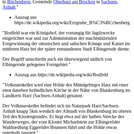
in
Büchenberg
, Gemeinde
Oberharz am Brocken
in
Sachsen-
Anhalt
."
Auszug aus
https://de.wikipedia.org/wiki/Erzgrube_B%C3%BCchenberg
"Bodfeld war ein Königshof, der vorrangig für Jagdzwecke
eingerichtet war und zur Administration der machtstützenden
Erzgewinnung der ottonischen und salischen Könige und Kaiser im
mittleren Harz bei der später entstandenen Stadt Elbingerode diente.
Der Begriff umschreibt auch ein überwiegend südlich von
Elbingerode gelegenes Forstgebiet."
Auszug aus https://de.wikipedia.org/wiki/Bodfeld
"Volkmarskeller wird eine Höhle des Mittelgebirges Harz mit einer
einst daneben befindlichen Kirche in der Nähe von Blankenburg im
Landkreis Harz (Sachsen-Anhalt) genannt.
Der Volkmarskeller befindet sich im Naturpark Harz/Sachsen-
Anhalt knapp 5km westlich der Altstadt von Blankenburg im oberen
Teil des Klostergrundes. Er liegt etwa auf der halben Strecke des
Wanderweges, der vom Kloster Michaelstein zur Elbingeröder
Waldsiedlung Eggeröder Brunnen führt und die Höhle etwas
unterhalb passiert."